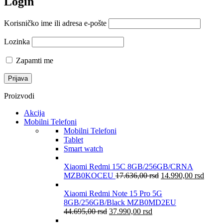
Login
Korisničko ime ili adresa e-pošte
Lozinka
Zapamti me
Proizvodi
Akcija
Mobilni Telefoni
Mobilni Telefoni
Tablet
Smart watch
Xiaomi Redmi 15C 8GB/256GB/CRNA
MZB0KOCEU
17.636,00
rsd
14.990,00
rsd
Xiaomi Redmi Note 15 Pro 5G
8GB/256GB/Black MZB0MD2EU
44.695,00
rsd
37.990,00
rsd