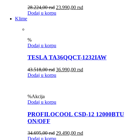
28.224,00
rsd
23.990,00
rsd
Dodaj u korpu
Klime
%
Dodaj u korpu
TESLA TA36QQCT-1232IAW
43.518,00
rsd
36.990,00
rsd
Dodaj u korpu
%
Akcija
Dodaj u korpu
PROFILOCOOL CSD-12 12000BTU
ON/OFF
34.695,00
rsd
29.490,00
rsd
Dodaj u korpu