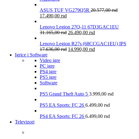
ASUS TUF VG279Q5R
20.577,00
rsd
17.490,00
rsd
Lenovo Legion 27Q-11 67D3GAC1EU
31.165,00
rsd
26.490,00
rsd
Lenovo Legion R27s (68CCGAC1EU) IPS
17.636,00
rsd
14.990,00
rsd
Igrice i Software
Video igre
PC igre
PS4 igre
PS5 igre
Software
PS5 Grand Theft Auto 5
3.999,00
rsd
PS5 EA Sports: FC 26
6.499,00
rsd
PS4 EA Sports: FC 26
6.499,00
rsd
Televizori