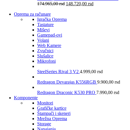
174.965,00
rsd
148.720,00
rsd
Oprema za računare
Igračka Oprema
Tastature
Miševi
Gamepad-ovi
Volani
Web Kamere
Zvučnici
Slušalice
Mikrofoni
SteelSeries Rival 3 V2
4.999,00
rsd
Redragon Devarajas K556RGB
9.900,00
rsd
Redragon Draconic K530 PRO
7.990,00
rsd
Komponente
Monitori
Grafičke kartice
Štampači i skeneri
Mrežna Oprema
Storage
Napajanja