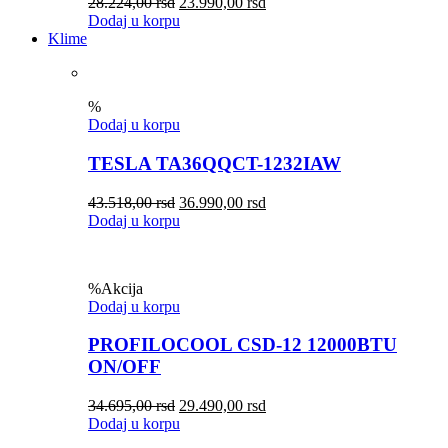
28.224,00
rsd
23.990,00
rsd
Dodaj u korpu
Klime
%
Dodaj u korpu
TESLA TA36QQCT-1232IAW
43.518,00
rsd
36.990,00
rsd
Dodaj u korpu
%
Akcija
Dodaj u korpu
PROFILOCOOL CSD-12 12000BTU
ON/OFF
34.695,00
rsd
29.490,00
rsd
Dodaj u korpu