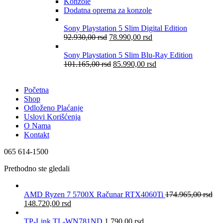
Konzole
Dodatna oprema za konzole
Sony Playstation 5 Slim Digital Edition
92.930,00
rsd
78.990,00
rsd
Sony Playstation 5 Slim Blu-Ray Edition
101.165,00
rsd
85.990,00
rsd
Početna
Shop
Odloženo Plaćanje
Uslovi Korišćenja
O Nama
Kontakt
065 614-1500
Prethodno ste gledali
AMD Ryzen 7 5700X Računar RTX4060Ti
174.965,00
rsd
148.720,00
rsd
TP-Link TL-WN781ND
1.790,00
rsd