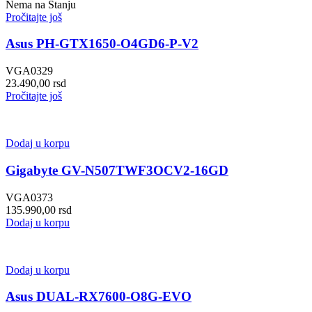
Nema na Stanju
Pročitajte još
Asus PH-GTX1650-O4GD6-P-V2
VGA0329
23.490,00
rsd
Pročitajte još
Dodaj u korpu
Gigabyte GV-N507TWF3OCV2-16GD
VGA0373
135.990,00
rsd
Dodaj u korpu
Dodaj u korpu
Asus DUAL-RX7600-O8G-EVO