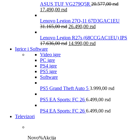
ASUS TUF VG279Q5R
20.577,00
rsd
17.490,00
rsd
Lenovo Legion 27Q-11 67D3GAC1EU
31.165,00
rsd
26.490,00
rsd
Lenovo Legion R27s (68CCGAC1EU) IPS
17.636,00
rsd
14.990,00
rsd
Igrice i Software
Video igre
PC igre
PS4 igre
PS5 igre
Software
PS5 Grand Theft Auto 5
3.999,00
rsd
PS5 EA Sports: FC 26
6.499,00
rsd
PS4 EA Sports: FC 26
6.499,00
rsd
Televizori
Novo
%
Akcija