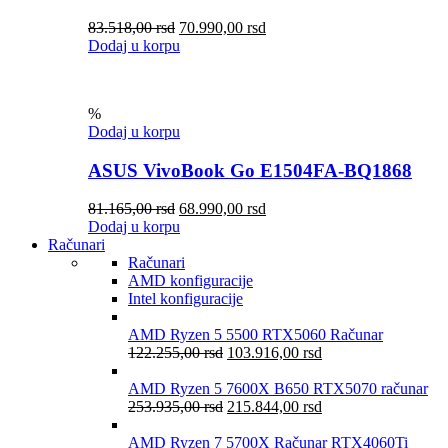
83.518,00
rsd
70.990,00
rsd
Dodaj u korpu
%
Dodaj u korpu
ASUS VivoBook Go E1504FA-BQ1868
81.165,00
rsd
68.990,00
rsd
Dodaj u korpu
Računari
Računari
AMD konfiguracije
Intel konfiguracije
AMD Ryzen 5 5500 RTX5060 Računar
122.255,00
rsd
103.916,00
rsd
AMD Ryzen 5 7600X B650 RTX5070 računar
253.935,00
rsd
215.844,00
rsd
AMD Ryzen 7 5700X Računar RTX4060Ti