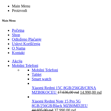
Main Menu
Proizvodi
Main Menu
Početna
Shop
Odloženo Plaćanje
Uslovi Korišćenja
O Nama
Kontakt
Akcija
Mobilni Telefoni
Mobilni Telefoni
Tablet
Smart watch
Xiaomi Redmi 15C 8GB/256GB/CRNA
MZB0KOCEU
17.636,00
rsd
14.990,00
rsd
Xiaomi Redmi Note 15 Pro 5G
8GB/256GB/Black MZB0MD2EU
44.695,00
rsd
37.990,00
rsd