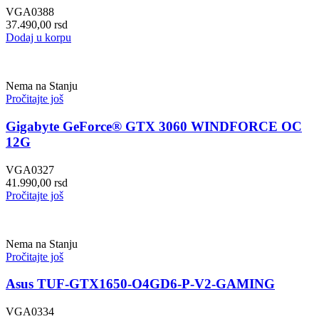
VGA0388
37.490,00
rsd
Dodaj u korpu
Nema na Stanju
Pročitajte još
Gigabyte GeForce® GTX 3060 WINDFORCE OC
12G
VGA0327
41.990,00
rsd
Pročitajte još
Nema na Stanju
Pročitajte još
Asus TUF-GTX1650-O4GD6-P-V2-GAMING
VGA0334