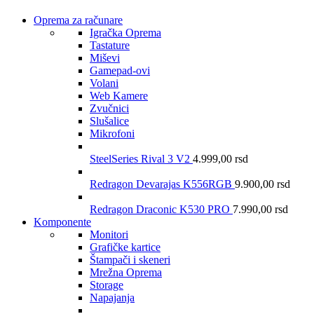
Oprema za računare
Igračka Oprema
Tastature
Miševi
Gamepad-ovi
Volani
Web Kamere
Zvučnici
Slušalice
Mikrofoni
SteelSeries Rival 3 V2
4.999,00
rsd
Redragon Devarajas K556RGB
9.900,00
rsd
Redragon Draconic K530 PRO
7.990,00
rsd
Komponente
Monitori
Grafičke kartice
Štampači i skeneri
Mrežna Oprema
Storage
Napajanja