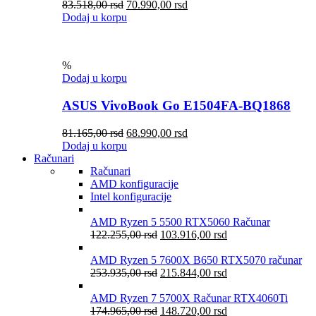
83.518,00
rsd
70.990,00
rsd
Dodaj u korpu
%
Dodaj u korpu
ASUS VivoBook Go E1504FA-BQ1868
81.165,00
rsd
68.990,00
rsd
Dodaj u korpu
Računari
Računari
AMD konfiguracije
Intel konfiguracije
AMD Ryzen 5 5500 RTX5060 Računar
122.255,00
rsd
103.916,00
rsd
AMD Ryzen 5 7600X B650 RTX5070 računar
253.935,00
rsd
215.844,00
rsd
AMD Ryzen 7 5700X Računar RTX4060Ti
174.965,00
rsd
148.720,00
rsd