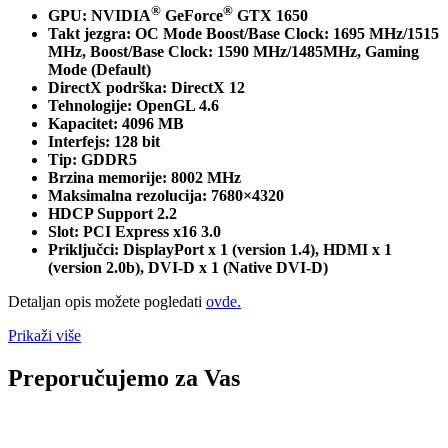
®
®
GPU: NVIDIA
GeForce
GTX 1650
Takt jezgra: OC Mode Boost/Base Clock: 1695 MHz/1515
MHz, Boost/Base Clock: 1590 MHz/1485MHz, Gaming
Mode (Default)
DirectX podrška: DirectX 12
Tehnologije: OpenGL 4.6
Kapacitet: 4096 MB
Interfejs: 128 bit
Tip: GDDR5
Brzina memorije: 8002 MHz
Maksimalna rezolucija: 7680×4320
HDCP Support 2.2
Slot: PCI Express x16 3.0
Priključci: DisplayPort x 1 (version 1.4), HDMI x 1
(version 2.0b), DVI-D x 1 (Native DVI-D)
Detaljan opis možete pogledati
ovde.
Prikaži više
Preporučujemo za Vas