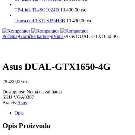
TP-Link TL-SG1024D
13.490,00
rsd
Transcend TS1TSJ25H3B
10.490,00
rsd
Početna
›
Grafičke kartice
›
nVidia
›
Asus DUAL-GTX1650-4G
Nema na Stanju
Asus DUAL-GTX1650-4G
28.490,00
rsd
Dostupnost:
Nema na zalihama
SKU:
VGA0307
Brands:
Asus
Opis
Opis Proizvoda