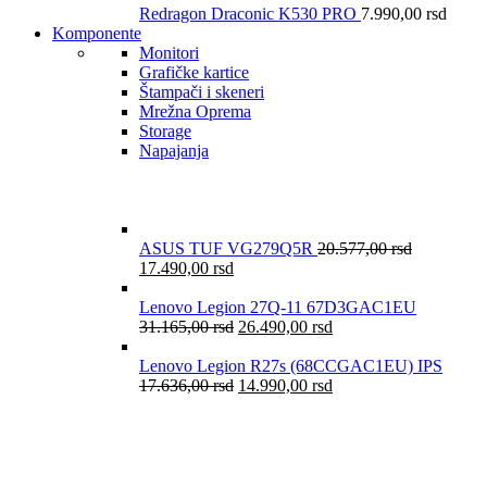
Redragon Draconic K530 PRO
7.990,00
rsd
Komponente
Monitori
Grafičke kartice
Štampači i skeneri
Mrežna Oprema
Storage
Napajanja
ASUS TUF VG279Q5R
20.577,00
rsd
17.490,00
rsd
Lenovo Legion 27Q-11 67D3GAC1EU
31.165,00
rsd
26.490,00
rsd
Lenovo Legion R27s (68CCGAC1EU) IPS
17.636,00
rsd
14.990,00
rsd