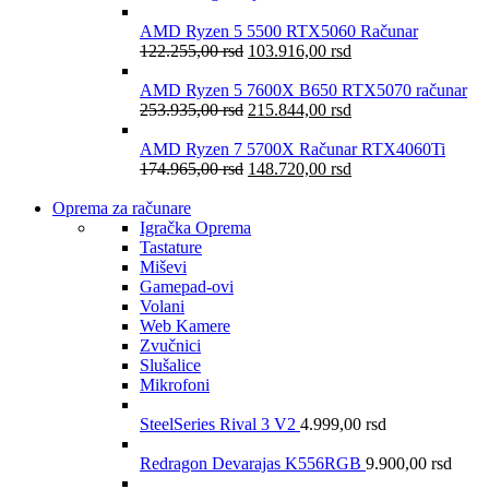
AMD Ryzen 5 5500 RTX5060 Računar
122.255,00
rsd
103.916,00
rsd
AMD Ryzen 5 7600X B650 RTX5070 računar
253.935,00
rsd
215.844,00
rsd
AMD Ryzen 7 5700X Računar RTX4060Ti
174.965,00
rsd
148.720,00
rsd
Oprema za računare
Igračka Oprema
Tastature
Miševi
Gamepad-ovi
Volani
Web Kamere
Zvučnici
Slušalice
Mikrofoni
SteelSeries Rival 3 V2
4.999,00
rsd
Redragon Devarajas K556RGB
9.900,00
rsd