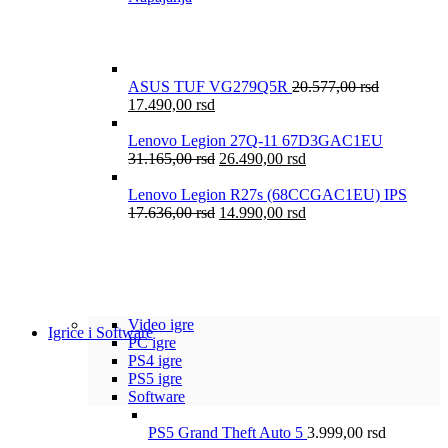
ASUS TUF VG279Q5R
20.577,00
rsd
17.490,00
rsd
Lenovo Legion 27Q-11 67D3GAC1EU
31.165,00
rsd
26.490,00
rsd
Lenovo Legion R27s (68CCGAC1EU) IPS
17.636,00
rsd
14.990,00
rsd
Video igre
Igrice i Software
PC igre
PS4 igre
PS5 igre
Software
PS5 Grand Theft Auto 5
3.999,00
rsd