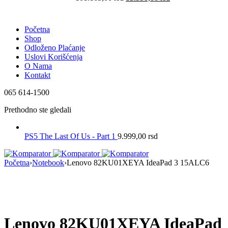
Početna
Shop
Odloženo Plaćanje
Uslovi Korišćenja
O Nama
Kontakt
065 614-1500
Prethodno ste gledali
PS5 The Last Of Us - Part 1
9.999,00
rsd
Početna
›
Notebook
›
Lenovo 82KU01XEYA IdeaPad 3 15ALC6
Nema na Stanju
Lenovo 82KU01XEYA IdeaPad