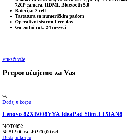
720P camera, HDMI, Bluetooth 5.0
Baterija: 3 cell
Tastatura sa numeričkim padom
Operativni sistem: Free dos
Garantni rok: 24 meseci
Prikaži više
Preporučujemo za Vas
%
Dodaj u korpu
Lenovo 82XB008YYA IdeaPad Slim 3 15IAN8
NOT0852
58.812,00
rsd
49.990,00
rsd
Dodaj u korpu