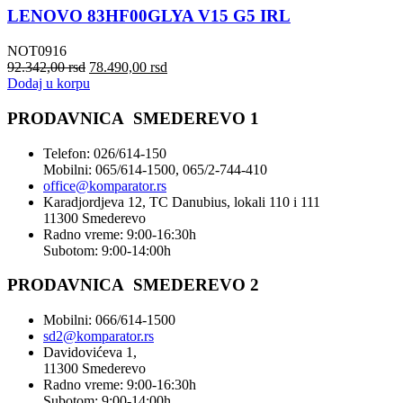
LENOVO 83HF00GLYA V15 G5 IRL
NOT0916
92.342,00
rsd
78.490,00
rsd
Dodaj u korpu
PRODAVNICA SMEDEREVO 1
Telefon: 026/614-150
Mobilni: 065/614-1500, 065/2-744-410
office@
komparator
.rs
Karadjordjeva 12, TC Danubius, lokali 110 i 111
11300 Smederevo
Radno vreme: 9:00-16:30h
Subotom: 9:00-14:00h
PRODAVNICA SMEDEREVO 2
Mobilni: 066/614-1500
sd2@komparator.rs
Davidovićeva 1,
11300 Smederevo
Radno vreme: 9:00-16:30h
Subotom: 9:00-14:00h