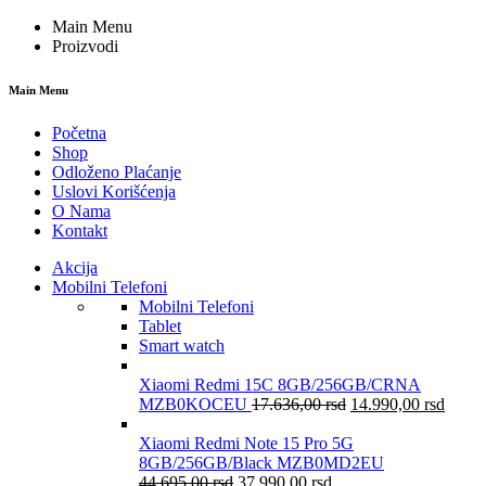
Main Menu
Proizvodi
Main Menu
Početna
Shop
Odloženo Plaćanje
Uslovi Korišćenja
O Nama
Kontakt
Akcija
Mobilni Telefoni
Mobilni Telefoni
Tablet
Smart watch
Xiaomi Redmi 15C 8GB/256GB/CRNA
MZB0KOCEU
17.636,00
rsd
14.990,00
rsd
Xiaomi Redmi Note 15 Pro 5G
8GB/256GB/Black MZB0MD2EU
44.695,00
rsd
37.990,00
rsd