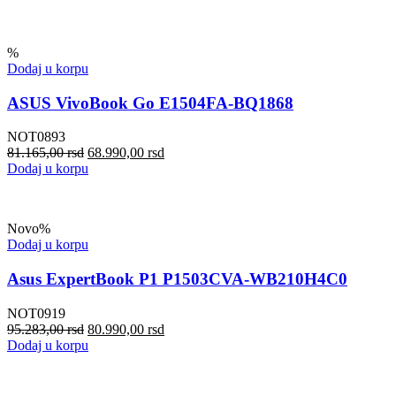
%
Dodaj u korpu
ASUS VivoBook Go E1504FA-BQ1868
NOT0893
81.165,00
rsd
68.990,00
rsd
Dodaj u korpu
Novo
%
Dodaj u korpu
Asus ExpertBook P1 P1503CVA-WB210H4C0
NOT0919
95.283,00
rsd
80.990,00
rsd
Dodaj u korpu