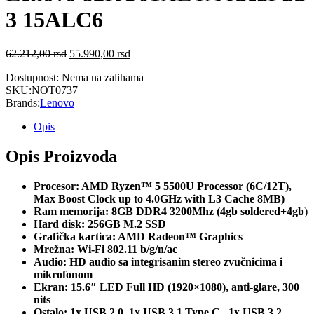
3 15ALC6
62.212,00
rsd
55.990,00
rsd
Dostupnost:
Nema na zalihama
SKU:
NOT0737
Brands:
Lenovo
Opis
Opis Proizvoda
Procesor: AMD Ryzen™ 5 5500U Processor (6C/12T),
Max Boost Clock up to 4.0GHz with L3 Cache 8MB)
Ram memorija: 8GB DDR4 3200Mhz (4gb soldered+4gb
)
Hard disk: 256GB M.2 SSD
Grafička kartica: AMD Radeon™ Graphics
Mrežna: Wi-Fi 802.11 b/g/n/ac
Audio: HD audio sa integrisanim stereo zvučnicima i
mikrofonom
Ekran: 15.6″ LED Full HD (1920×1080), anti-glare, 300
nits
Ostalo: 1x USB 2.0, 1x USB 3.1 Type C, 1x USB 3.2,