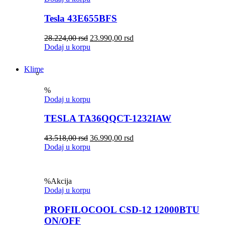
Tesla 43E655BFS
28.224,00
rsd
23.990,00
rsd
Dodaj u korpu
Klime
%
Dodaj u korpu
TESLA TA36QQCT-1232IAW
43.518,00
rsd
36.990,00
rsd
Dodaj u korpu
%
Akcija
Dodaj u korpu
PROFILOCOOL CSD-12 12000BTU
ON/OFF