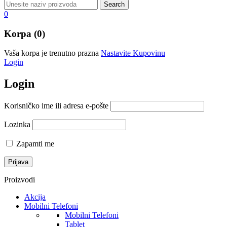
0
Korpa (0)
Vaša korpa je trenutno prazna
Nastavite Kupovinu
Login
Login
Korisničko ime ili adresa e-pošte
Lozinka
Zapamti me
Proizvodi
Akcija
Mobilni Telefoni
Mobilni Telefoni
Tablet