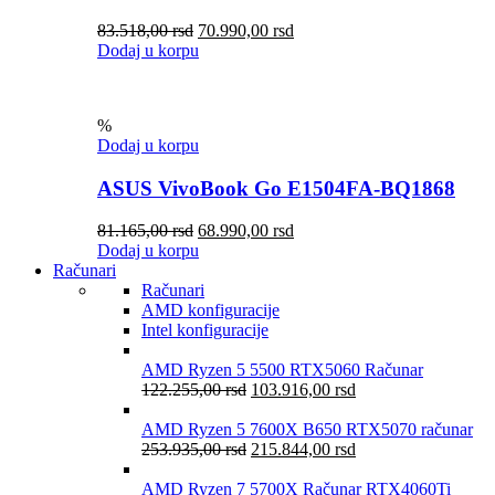
83.518,00
rsd
70.990,00
rsd
Dodaj u korpu
%
Dodaj u korpu
ASUS VivoBook Go E1504FA-BQ1868
81.165,00
rsd
68.990,00
rsd
Dodaj u korpu
Računari
Računari
AMD konfiguracije
Intel konfiguracije
AMD Ryzen 5 5500 RTX5060 Računar
122.255,00
rsd
103.916,00
rsd
AMD Ryzen 5 7600X B650 RTX5070 računar
253.935,00
rsd
215.844,00
rsd
AMD Ryzen 7 5700X Računar RTX4060Ti