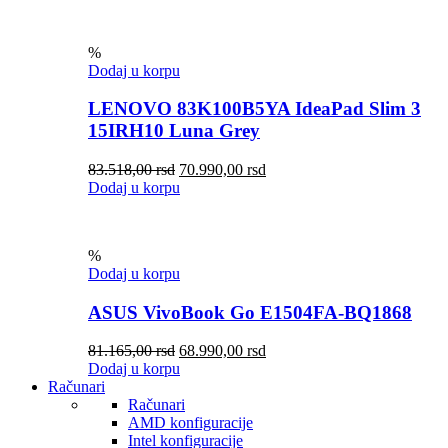
%
Dodaj u korpu
LENOVO 83K100B5YA IdeaPad Slim 3
15IRH10 Luna Grey
83.518,00
rsd
70.990,00
rsd
Dodaj u korpu
%
Dodaj u korpu
ASUS VivoBook Go E1504FA-BQ1868
81.165,00
rsd
68.990,00
rsd
Dodaj u korpu
Računari
Računari
AMD konfiguracije
Intel konfiguracije