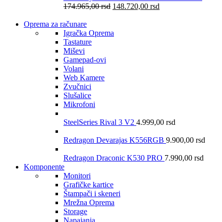
174.965,00
rsd
148.720,00
rsd
Oprema za računare
Igračka Oprema
Tastature
Miševi
Gamepad-ovi
Volani
Web Kamere
Zvučnici
Slušalice
Mikrofoni
SteelSeries Rival 3 V2
4.999,00
rsd
Redragon Devarajas K556RGB
9.900,00
rsd
Redragon Draconic K530 PRO
7.990,00
rsd
Komponente
Monitori
Grafičke kartice
Štampači i skeneri
Mrežna Oprema
Storage
Napajanja