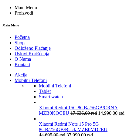
Main Menu
Proizvodi
Main Menu
Početna
Shop
Odloženo Plaćanje
Uslovi Korišćenja
O Nama
Kontakt
Akcija
Mobilni Telefoni
Mobilni Telefoni
Tablet
Smart watch
Xiaomi Redmi 15C 8GB/256GB/CRNA
MZB0KOCEU
17.636,00
rsd
14.990,00
rsd
Xiaomi Redmi Note 15 Pro 5G
8GB/256GB/Black MZB0MD2EU
44.695,00
rsd
37.990,00
rsd