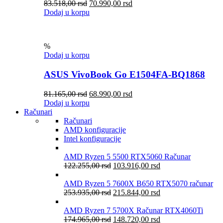
83.518,00
rsd
70.990,00
rsd
Dodaj u korpu
%
Dodaj u korpu
ASUS VivoBook Go E1504FA-BQ1868
81.165,00
rsd
68.990,00
rsd
Dodaj u korpu
Računari
Računari
AMD konfiguracije
Intel konfiguracije
AMD Ryzen 5 5500 RTX5060 Računar
122.255,00
rsd
103.916,00
rsd
AMD Ryzen 5 7600X B650 RTX5070 računar
253.935,00
rsd
215.844,00
rsd
AMD Ryzen 7 5700X Računar RTX4060Ti
174.965,00
rsd
148.720,00
rsd