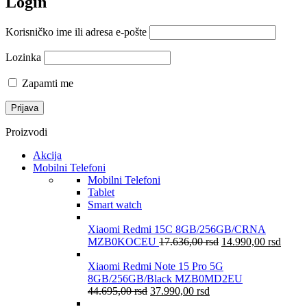
Login
Korisničko ime ili adresa e-pošte
Lozinka
Zapamti me
Proizvodi
Akcija
Mobilni Telefoni
Mobilni Telefoni
Tablet
Smart watch
Xiaomi Redmi 15C 8GB/256GB/CRNA
MZB0KOCEU
17.636,00
rsd
14.990,00
rsd
Xiaomi Redmi Note 15 Pro 5G
8GB/256GB/Black MZB0MD2EU
44.695,00
rsd
37.990,00
rsd