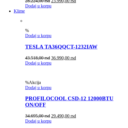
28.224,00
rsd
23.990,00
rsd
Dodaj u korpu
Klime
%
Dodaj u korpu
TESLA TA36QQCT-1232IAW
43.518,00
rsd
36.990,00
rsd
Dodaj u korpu
%
Akcija
Dodaj u korpu
PROFILOCOOL CSD-12 12000BTU
ON/OFF
34.695,00
rsd
29.490,00
rsd
Dodaj u korpu