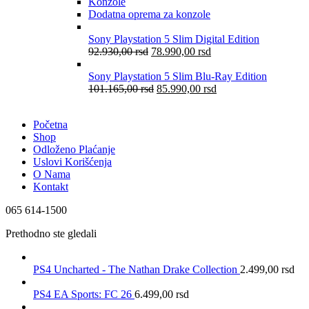
Konzole
Dodatna oprema za konzole
Sony Playstation 5 Slim Digital Edition
92.930,00
rsd
78.990,00
rsd
Sony Playstation 5 Slim Blu-Ray Edition
101.165,00
rsd
85.990,00
rsd
Početna
Shop
Odloženo Plaćanje
Uslovi Korišćenja
O Nama
Kontakt
065 614-1500
Prethodno ste gledali
PS4 Uncharted - The Nathan Drake Collection
2.499,00
rsd
PS4 EA Sports: FC 26
6.499,00
rsd