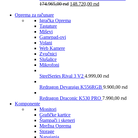
174.965,00
rsd
148.720,00
rsd
Oprema za računare
Igračka Oprema
Tastature
Miševi
Gamepad-ovi
Volani
Web Kamere
Zvučnici
Slušalice
Mikrofoni
SteelSeries Rival 3 V2
4.999,00
rsd
Redragon Devarajas K556RGB
9.900,00
rsd
Redragon Draconic K530 PRO
7.990,00
rsd
Komponente
Monitori
Grafičke kartice
Štampači i skeneri
Mrežna Oprema
Storage
Napajanja