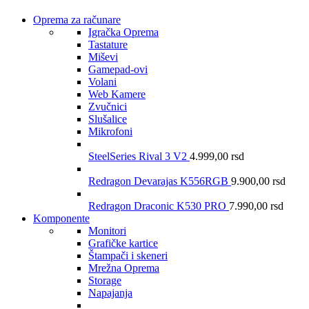
Oprema za računare
Igračka Oprema
Tastature
Miševi
Gamepad-ovi
Volani
Web Kamere
Zvučnici
Slušalice
Mikrofoni
SteelSeries Rival 3 V2
4.999,00
rsd
Redragon Devarajas K556RGB
9.900,00
rsd
Redragon Draconic K530 PRO
7.990,00
rsd
Komponente
Monitori
Grafičke kartice
Štampači i skeneri
Mrežna Oprema
Storage
Napajanja