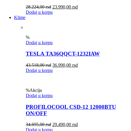
28.224,00
rsd
23.990,00
rsd
Dodaj u korpu
Klime
%
Dodaj u korpu
TESLA TA36QQCT-1232IAW
43.518,00
rsd
36.990,00
rsd
Dodaj u korpu
%
Akcija
Dodaj u korpu
PROFILOCOOL CSD-12 12000BTU
ON/OFF
34.695,00
rsd
29.490,00
rsd
Dodaj u korpu