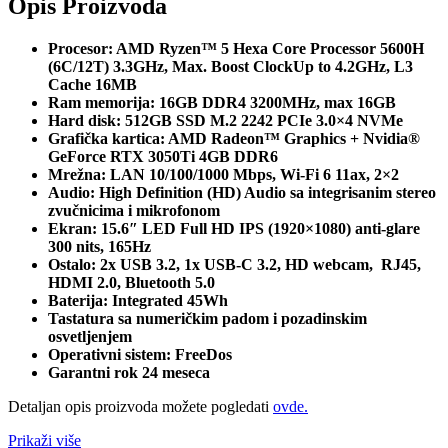
Opis Proizvoda
Procesor: AMD Ryzen™ 5 Hexa Core Processor 5600H
(6C/12T) 3.3GHz, Max. Boost ClockUp to 4.2GHz, L3
Cache 16MB
Ram memorija: 16GB DDR4 3200MHz, max 16GB
Hard disk: 512GB SSD M.2 2242 PCIe 3.0×4 NVMe
Grafička kartica: AMD Radeon™ Graphics + Nvidia®
GeForce RTX 3050Ti 4GB DDR6
Mrežna: LAN 10/100/1000 Mbps, Wi-Fi 6 11ax, 2×2
Audio: High Definition (HD) Audio sa integrisanim stereo
zvučnicima i mikrofonom
Ekran: 15.6″ LED Full HD IPS (1920×1080) anti-glare
300 nits, 165Hz
Ostalo: 2x USB 3.2, 1x USB-C 3.2, HD webcam, RJ45,
HDMI 2.0, Bluetooth 5.0
Baterija: Integrated 45Wh
Tastatura sa numeričkim padom i pozadinskim
osvetljenjem
Operativni sistem: FreeDos
Garantni rok 24 meseca
Detaljan opis proizvoda možete pogledati
ovde.
Prikaži više