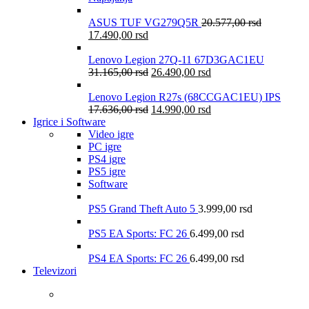
ASUS TUF VG279Q5R
20.577,00
rsd
17.490,00
rsd
Lenovo Legion 27Q-11 67D3GAC1EU
31.165,00
rsd
26.490,00
rsd
Lenovo Legion R27s (68CCGAC1EU) IPS
17.636,00
rsd
14.990,00
rsd
Igrice i Software
Video igre
PC igre
PS4 igre
PS5 igre
Software
PS5 Grand Theft Auto 5
3.999,00
rsd
PS5 EA Sports: FC 26
6.499,00
rsd
PS4 EA Sports: FC 26
6.499,00
rsd
Televizori