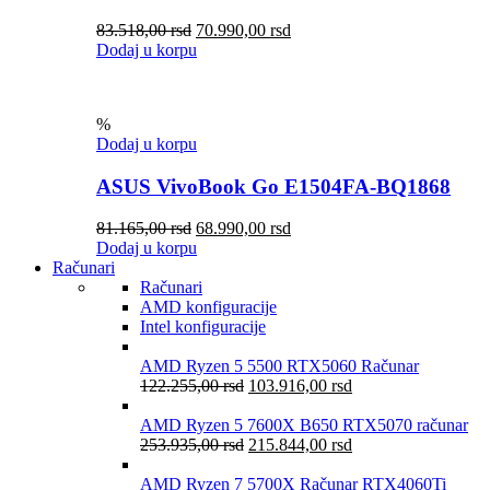
83.518,00
rsd
70.990,00
rsd
Dodaj u korpu
%
Dodaj u korpu
ASUS VivoBook Go E1504FA-BQ1868
81.165,00
rsd
68.990,00
rsd
Dodaj u korpu
Računari
Računari
AMD konfiguracije
Intel konfiguracije
AMD Ryzen 5 5500 RTX5060 Računar
122.255,00
rsd
103.916,00
rsd
AMD Ryzen 5 7600X B650 RTX5070 računar
253.935,00
rsd
215.844,00
rsd
AMD Ryzen 7 5700X Računar RTX4060Ti