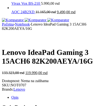
Vivax Vox BS-210
5.990,00
rsd
AOC 24B2XD
11.165,00
rsd
9.490,00
rsd
Početna
›
Notebook
›
Lenovo IdeaPad Gaming 3 15ACH6
82K200AEYA/16G
Nema na Stanju
Lenovo IdeaPad Gaming 3
15ACH6 82K200AEYA/16G
133.323,00
rsd
119.990,00
rsd
Dostupnost:
Nema na zalihama
SKU:
NOT0707
Brands:
Lenovo
Opis