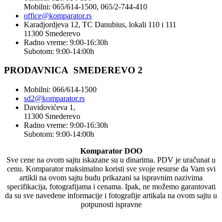
Mobilni: 065/614-1500, 065/2-744-410
office@
komparator
.rs
Karadjordjeva 12, TC Danubius, lokali 110 i 111
11300 Smederevo
Radno vreme: 9:00-16:30h
Subotom: 9:00-14:00h
PRODAVNICA SMEDEREVO 2
Mobilni: 066/614-1500
sd2@komparator.rs
Davidovićeva 1,
11300 Smederevo
Radno vreme: 9:00-16:30h
Subotom: 9:00-14:00h
Komparator DOO
Sve cene na ovom sajtu iskazane su u dinarima. PDV je uračunat u
cenu. Komparator maksimalno koristi sve svoje resurse da Vam svi
artikli na ovom sajtu budu prikazani sa ispravnim nazivima
specifikacija, fotografijama i cenama. Ipak, ne možemo garantovati
da su sve navedene informacije i fotografije artikala na ovom sajtu u
potpunosti ispravne