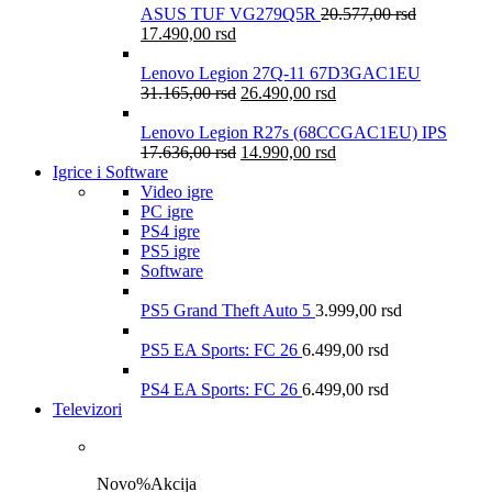
ASUS TUF VG279Q5R
20.577,00
rsd
17.490,00
rsd
Lenovo Legion 27Q-11 67D3GAC1EU
31.165,00
rsd
26.490,00
rsd
Lenovo Legion R27s (68CCGAC1EU) IPS
17.636,00
rsd
14.990,00
rsd
Igrice i Software
Video igre
PC igre
PS4 igre
PS5 igre
Software
PS5 Grand Theft Auto 5
3.999,00
rsd
PS5 EA Sports: FC 26
6.499,00
rsd
PS4 EA Sports: FC 26
6.499,00
rsd
Televizori
Novo
%
Akcija