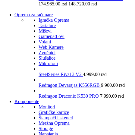
174.965,00
rsd
148.720,00
rsd
Oprema za računare
Igračka Oprema
Tastature
Miševi
Gamepad-ovi
Volani
Web Kamere
Zvučnici
Slušalice
Mikrofoni
SteelSeries Rival 3 V2
4.999,00
rsd
Redragon Devarajas K556RGB
9.900,00
rsd
Redragon Draconic K530 PRO
7.990,00
rsd
Komponente
Monitori
Grafičke kartice
Štampači i skeneri
Mrežna Oprema
Storage
Napajanja