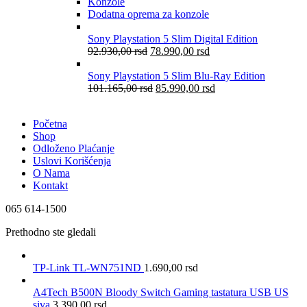
Konzole
Dodatna oprema za konzole
Sony Playstation 5 Slim Digital Edition
92.930,00
rsd
78.990,00
rsd
Sony Playstation 5 Slim Blu-Ray Edition
101.165,00
rsd
85.990,00
rsd
Početna
Shop
Odloženo Plaćanje
Uslovi Korišćenja
O Nama
Kontakt
065 614-1500
Prethodno ste gledali
TP-Link TL-WN751ND
1.690,00
rsd
A4Tech B500N Bloody Switch Gaming tastatura USB US
siva
3.390,00
rsd