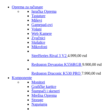
Oprema za računare
Igračka Oprema
Tastature
Miševi
Gamepad-ovi
Volani
Web Kamere
Zvučnici
Slušalice
Mikrofoni
SteelSeries Rival 3 V2
4.999,00
rsd
Redragon Devarajas K556RGB
9.900,00
rsd
Redragon Draconic K530 PRO
7.990,00
rsd
Komponente
Monitori
Grafičke kartice
Štampači i skeneri
Mrežna Oprema
Storage
Napajanja