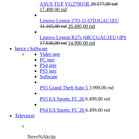
ASUS TUF VG279Q5R
20.577,00
rsd
17.490,00
rsd
Lenovo Legion 27Q-11 67D3GAC1EU
31.165,00
rsd
26.490,00
rsd
Lenovo Legion R27s (68CCGAC1EU) IPS
17.636,00
rsd
14.990,00
rsd
Igrice i Software
Video igre
PC igre
PS4 igre
PS5 igre
Software
PS5 Grand Theft Auto 5
3.999,00
rsd
PS5 EA Sports: FC 26
6.499,00
rsd
PS4 EA Sports: FC 26
6.499,00
rsd
Televizori
Novo
%
Akcija