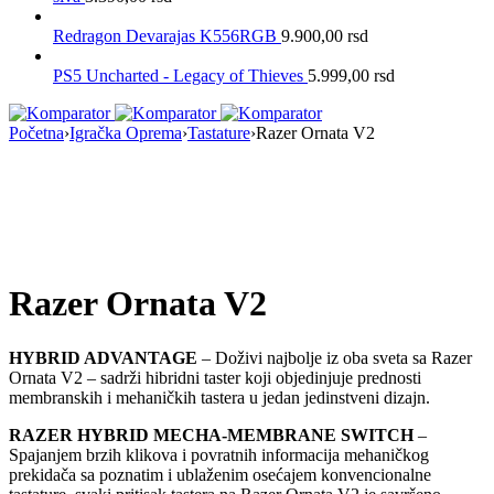
Redragon Devarajas K556RGB
9.900,00
rsd
PS5 Uncharted - Legacy of Thieves
5.999,00
rsd
Početna
›
Igračka Oprema
›
Tastature
›
Razer Ornata V2
Nema na Stanju
Razer Ornata V2
HYBRID ADVANTAGE
– Doživi najbolje iz oba sveta sa Razer
Ornata V2 – sadrži hibridni taster koji objedinjuje prednosti
membranskih i mehaničkih tastera u jedan jedinstveni dizajn.
RAZER HYBRID MECHA-MEMBRANE SWITCH
–
Spajanjem brzih klikova i povratnih informacija mehaničkog
prekidača sa poznatim i ublaženim osećajem konvencionalne