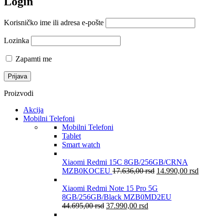
Login
Korisničko ime ili adresa e-pošte
Lozinka
Zapamti me
Proizvodi
Akcija
Mobilni Telefoni
Mobilni Telefoni
Tablet
Smart watch
Xiaomi Redmi 15C 8GB/256GB/CRNA
MZB0KOCEU
17.636,00
rsd
14.990,00
rsd
Xiaomi Redmi Note 15 Pro 5G
8GB/256GB/Black MZB0MD2EU
44.695,00
rsd
37.990,00
rsd