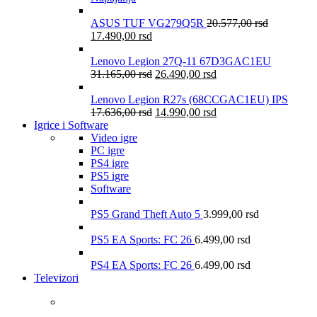
ASUS TUF VG279Q5R
20.577,00
rsd
17.490,00
rsd
Lenovo Legion 27Q-11 67D3GAC1EU
31.165,00
rsd
26.490,00
rsd
Lenovo Legion R27s (68CCGAC1EU) IPS
17.636,00
rsd
14.990,00
rsd
Igrice i Software
Video igre
PC igre
PS4 igre
PS5 igre
Software
PS5 Grand Theft Auto 5
3.999,00
rsd
PS5 EA Sports: FC 26
6.499,00
rsd
PS4 EA Sports: FC 26
6.499,00
rsd
Televizori