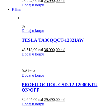
28.224,00
rsd
23.990,00
rsd
Dodaj u korpu
Klime
%
Dodaj u korpu
TESLA TA36QQCT-1232IAW
43.518,00
rsd
36.990,00
rsd
Dodaj u korpu
%
Akcija
Dodaj u korpu
PROFILOCOOL CSD-12 12000BTU
ON/OFF
34.695,00
rsd
29.490,00
rsd
Dodaj u korpu