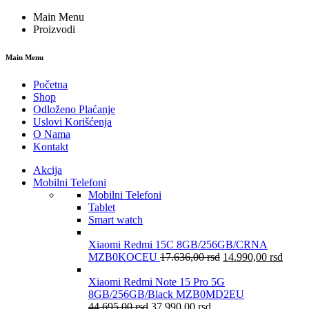
Main Menu
Proizvodi
Main Menu
Početna
Shop
Odloženo Plaćanje
Uslovi Korišćenja
O Nama
Kontakt
Akcija
Mobilni Telefoni
Mobilni Telefoni
Tablet
Smart watch
Xiaomi Redmi 15C 8GB/256GB/CRNA
MZB0KOCEU
17.636,00
rsd
14.990,00
rsd
Xiaomi Redmi Note 15 Pro 5G
8GB/256GB/Black MZB0MD2EU
44.695,00
rsd
37.990,00
rsd