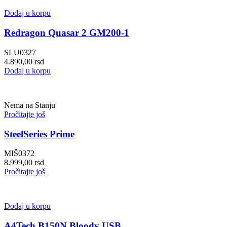
Dodaj u korpu
Redragon Quasar 2 GM200-1
SLU0327
4.890,00
rsd
Dodaj u korpu
Nema na Stanju
Pročitajte još
SteelSeries Prime
MIŠ0372
8.999,00
rsd
Pročitajte još
Dodaj u korpu
A4Tech B150N Bloody USB