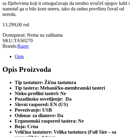
sa žljebovima koji ti omogućavaju da uredno uvučeš njegov kabl i
namotaš ga u bilo kom smeru, tako da radnu površinu čuvaš od
nereda.
13.299,00
rsd
Dostupnost:
Nema na zalihama
SKU:
TAS0270
Brands:
Razer
Opis
Opis Proizvoda
Tip tastature: Žična tastatura
Tip tastera: Mehaničko-membranski tasteri
Nisko-profilni tasteri: Ne
Pozadinsko osvetljenje: Da
Slovni raspored: EN (US)
Povezivanje: USB
Oslonac za dlanove: Da
Ergonomski raspored tastera: Ne
Boja: Crna
Veličina tastature: Velika tastatura (Full Size – sa