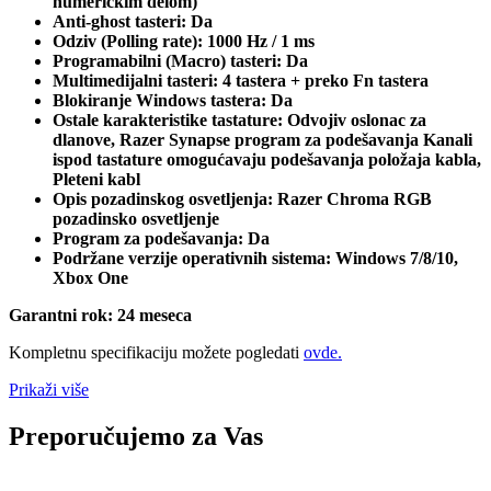
numeričkim delom)
Anti-ghost tasteri: Da
Odziv (Polling rate): 1000 Hz / 1 ms
Programabilni (Macro) tasteri: Da
Multimedijalni tasteri: 4 tastera + preko Fn tastera
Blokiranje Windows tastera: Da
Ostale karakteristike tastature: Odvojiv oslonac za
dlanove, Razer Synapse program za podešavanja Kanali
ispod tastature omogućavaju podešavanja položaja kabla,
Pleteni kabl
Opis pozadinskog osvetljenja: Razer Chroma RGB
pozadinsko osvetljenje
Program za podešavanja: Da
Podržane verzije operativnih sistema: Windows 7/8/10,
Xbox One
Garantni rok: 24 meseca
Kompletnu specifikaciju možete pogledati
ovde.
Prikaži više
Preporučujemo za Vas