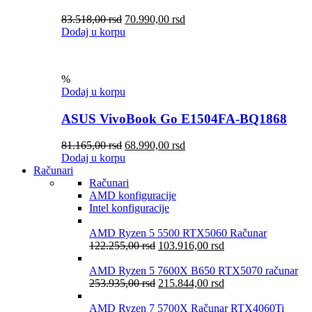
83.518,00
rsd
70.990,00
rsd
Dodaj u korpu
%
Dodaj u korpu
ASUS VivoBook Go E1504FA-BQ1868
81.165,00
rsd
68.990,00
rsd
Dodaj u korpu
Računari
Računari
AMD konfiguracije
Intel konfiguracije
AMD Ryzen 5 5500 RTX5060 Računar
122.255,00
rsd
103.916,00
rsd
AMD Ryzen 5 7600X B650 RTX5070 računar
253.935,00
rsd
215.844,00
rsd
AMD Ryzen 7 5700X Računar RTX4060Ti