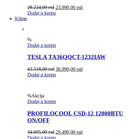
28.224,00
rsd
23.990,00
rsd
Dodaj u korpu
Klime
%
Dodaj u korpu
TESLA TA36QQCT-1232IAW
43.518,00
rsd
36.990,00
rsd
Dodaj u korpu
%
Akcija
Dodaj u korpu
PROFILOCOOL CSD-12 12000BTU
ON/OFF
34.695,00
rsd
29.490,00
rsd
Dodaj u korpu