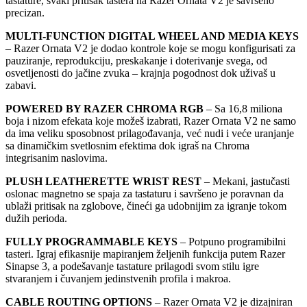
tastature, svaki pritisak tastera na Razer Ornata V2 je savršeno
precizan.
MULTI-FUNCTION DIGITAL WHEEL AND MEDIA KEYS
– Razer Ornata V2 je dodao kontrole koje se mogu konfigurisati za
pauziranje, reprodukciju, preskakanje i doterivanje svega, od
osvetljenosti do jačine zvuka – krajnja pogodnost dok uživaš u
zabavi.
POWERED BY RAZER CHROMA RGB
– Sa 16,8 miliona
boja i nizom efekata koje možeš izabrati, Razer Ornata V2 ne samo
da ima veliku sposobnost prilagođavanja, već nudi i veće uranjanje
sa dinamičkim svetlosnim efektima dok igraš na Chroma
integrisanim naslovima.
PLUSH LEATHERETTE WRIST REST
– Mekani, jastučasti
oslonac magnetno se spaja za tastaturu i savršeno je poravnan da
ublaži pritisak na zglobove, čineći ga udobnijim za igranje tokom
dužih perioda.
FULLY PROGRAMMABLE KEYS
– Potpuno programibilni
tasteri. Igraj efikasnije mapiranjem željenih funkcija putem Razer
Sinapse 3, a podešavanje tastature prilagodi svom stilu igre
stvaranjem i čuvanjem jedinstvenih profila i makroa.
CABLE ROUTING OPTIONS
– Razer Ornata V2 je dizajniran