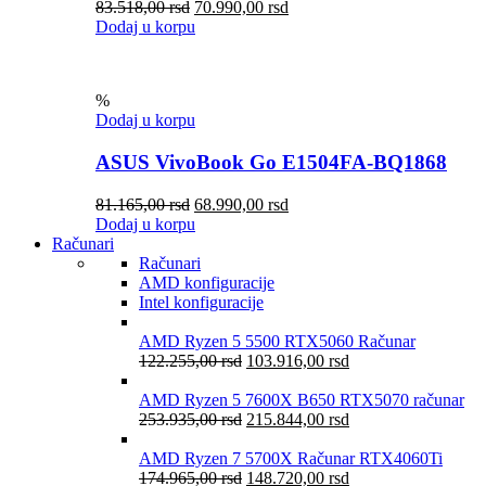
83.518,00
rsd
70.990,00
rsd
Dodaj u korpu
%
Dodaj u korpu
ASUS VivoBook Go E1504FA-BQ1868
81.165,00
rsd
68.990,00
rsd
Dodaj u korpu
Računari
Računari
AMD konfiguracije
Intel konfiguracije
AMD Ryzen 5 5500 RTX5060 Računar
122.255,00
rsd
103.916,00
rsd
AMD Ryzen 5 7600X B650 RTX5070 računar
253.935,00
rsd
215.844,00
rsd
AMD Ryzen 7 5700X Računar RTX4060Ti
174.965,00
rsd
148.720,00
rsd