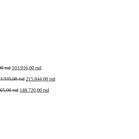
00
rsd
103.916,00
rsd
3.935,00
rsd
215.844,00
rsd
965,00
rsd
148.720,00
rsd