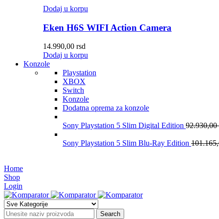
Dodaj u korpu
Eken H6S WIFI Action Camera
14.990,00
rsd
Dodaj u korpu
Konzole
Playstation
XBOX
Switch
Konzole
Dodatna oprema za konzole
Sony Playstation 5 Slim Digital Edition
92.930,00
Sony Playstation 5 Slim Blu-Ray Edition
101.165
Home
Shop
Login