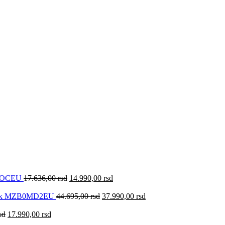
0KOCEU
17.636,00
rsd
14.990,00
rsd
lack MZB0MD2EU
44.695,00
rsd
37.990,00
rsd
sd
17.990,00
rsd