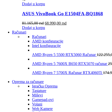
Dodaj u korpu
ASUS VivoBook Go E1504FA-BQ1868
81.165,00
rsd
68.990,00
rsd
Dodaj u korpu
Računari
Računari
AMD konfiguracije
Intel konfiguracije
AMD Ryzen 5 5500 RTX5060 Računar
122.255,
AMD Ryzen 5 7600X B650 RTX5070 računar
25
AMD Ryzen 7 5700X Računar RTX4060Ti
174.
Oprema za računare
Igračka Oprema
Tastature
Miševi
Gamepad-ovi
Volani
Web Kamere