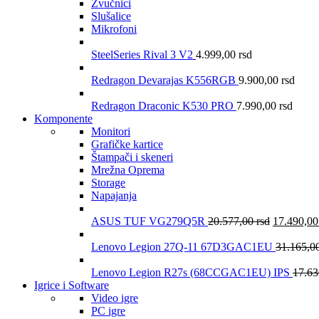
Zvučnici
Slušalice
Mikrofoni
SteelSeries Rival 3 V2
4.999,00
rsd
Redragon Devarajas K556RGB
9.900,00
rsd
Redragon Draconic K530 PRO
7.990,00
rsd
Komponente
Monitori
Grafičke kartice
Štampači i skeneri
Mrežna Oprema
Storage
Napajanja
ASUS TUF VG279Q5R
20.577,00
rsd
17.490,0
Lenovo Legion 27Q-11 67D3GAC1EU
31.165,0
Lenovo Legion R27s (68CCGAC1EU) IPS
17.6
Igrice i Software
Video igre
PC igre