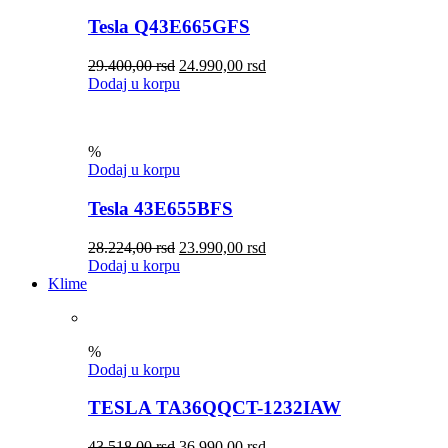
Tesla Q43E665GFS
29.400,00
rsd
24.990,00
rsd
Dodaj u korpu
%
Dodaj u korpu
Tesla 43E655BFS
28.224,00
rsd
23.990,00
rsd
Dodaj u korpu
Klime
%
Dodaj u korpu
TESLA TA36QQCT-1232IAW
43.518,00
rsd
36.990,00
rsd