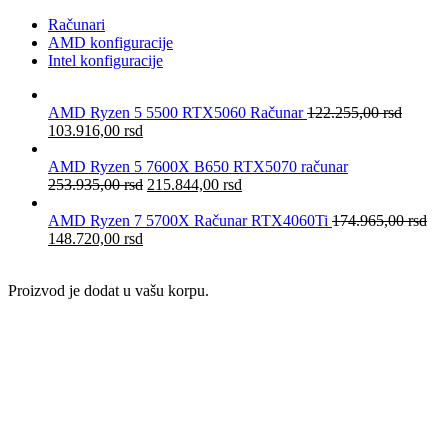
Računari
AMD konfiguracije
Intel konfiguracije
AMD Ryzen 5 5500 RTX5060 Računar
122.255,00
rsd
103.916,00
rsd
AMD Ryzen 5 7600X B650 RTX5070 računar
253.935,00
rsd
215.844,00
rsd
AMD Ryzen 7 5700X Računar RTX4060Ti
174.965,00
rsd
148.720,00
rsd
Proizvod je dodat u vašu korpu.