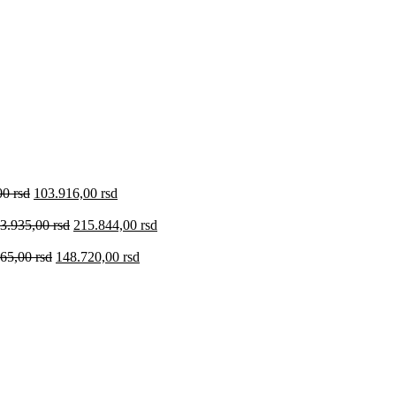
00
rsd
103.916,00
rsd
3.935,00
rsd
215.844,00
rsd
965,00
rsd
148.720,00
rsd