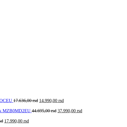
0KOCEU
17.636,00
rsd
14.990,00
rsd
lack MZB0MD2EU
44.695,00
rsd
37.990,00
rsd
sd
17.990,00
rsd