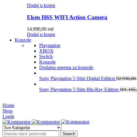
Dodaj u korpu
Eken H6S WIFI Action Camera
14.990,00
rsd
Dodaj u korpu
Konzole
Playstation
XBOX
Switch
Konzole
Dodatna oprema za konzole
Sony Playstation 5 Slim Digital Edition
92.930,00
Sony Playstation 5 Slim Blu-Ray Edition
101.165
Home
Shop
Login