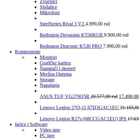
Zvučnici
Slušalice
Mikrofoni
SteelSeries Rival 3 V2
4.999,00
rsd
Redragon Devarajas K556RGB
9.900,00
rsd
Redragon Draconic K530 PRO
7.990,00
rsd
Komponente
Monitori
Grafičke kartice
Štampači i skeneri
Mrežna Oprema
Storage
Napajanja
ASUS TUF VG279Q5R
20.577,00
rsd
17.490,0
Lenovo Legion 27Q-11 67D3GAC1EU
31.165,0
Lenovo Legion R27s (68CCGAC1EU) IPS
17.6
Igrice i Software
Video igre
PC igre