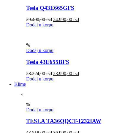
Tesla Q43E665GFS
29.400,00
rsd
24.990,00
rsd
Dodaj u korpu
%
Dodaj u korpu
Tesla 43E655BFS
28.224,00
rsd
23.990,00
rsd
Dodaj u korpu
Klime
%
Dodaj u korpu
TESLA TA36QQCT-1232IAW
43.518,00
rsd
36.990,00
rsd