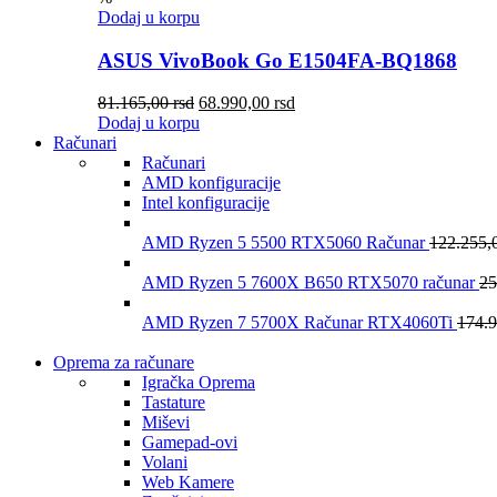
Dodaj u korpu
ASUS VivoBook Go E1504FA-BQ1868
81.165,00
rsd
68.990,00
rsd
Dodaj u korpu
Računari
Računari
AMD konfiguracije
Intel konfiguracije
AMD Ryzen 5 5500 RTX5060 Računar
122.255,
AMD Ryzen 5 7600X B650 RTX5070 računar
25
AMD Ryzen 7 5700X Računar RTX4060Ti
174.
Oprema za računare
Igračka Oprema
Tastature
Miševi
Gamepad-ovi
Volani
Web Kamere