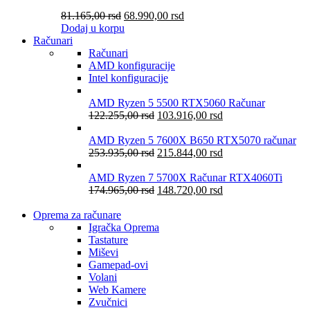
81.165,00
rsd
68.990,00
rsd
Dodaj u korpu
Računari
Računari
AMD konfiguracije
Intel konfiguracije
AMD Ryzen 5 5500 RTX5060 Računar
122.255,00
rsd
103.916,00
rsd
AMD Ryzen 5 7600X B650 RTX5070 računar
253.935,00
rsd
215.844,00
rsd
AMD Ryzen 7 5700X Računar RTX4060Ti
174.965,00
rsd
148.720,00
rsd
Oprema za računare
Igračka Oprema
Tastature
Miševi
Gamepad-ovi
Volani
Web Kamere
Zvučnici