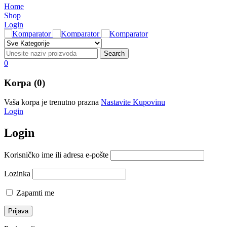
Home
Shop
Login
0
Korpa (0)
Vaša korpa je trenutno prazna
Nastavite Kupovinu
Login
Login
Korisničko ime ili adresa e-pošte
Lozinka
Zapamti me