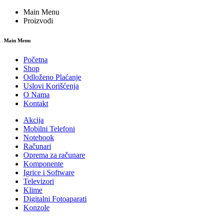
Main Menu
Proizvodi
Main Menu
Početna
Shop
Odloženo Plaćanje
Uslovi Korišćenja
O Nama
Kontakt
Akcija
Mobilni Telefoni
Notebook
Računari
Oprema za računare
Komponente
Igrice i Software
Televizori
Klime
Digitalni Fotoaparati
Konzole