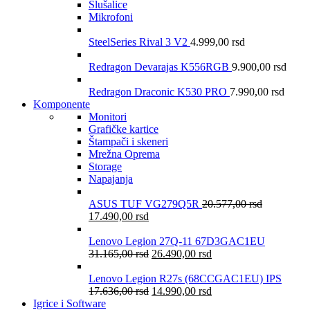
Slušalice
Mikrofoni
SteelSeries Rival 3 V2
4.999,00
rsd
Redragon Devarajas K556RGB
9.900,00
rsd
Redragon Draconic K530 PRO
7.990,00
rsd
Komponente
Monitori
Grafičke kartice
Štampači i skeneri
Mrežna Oprema
Storage
Napajanja
ASUS TUF VG279Q5R
20.577,00
rsd
17.490,00
rsd
Lenovo Legion 27Q-11 67D3GAC1EU
31.165,00
rsd
26.490,00
rsd
Lenovo Legion R27s (68CCGAC1EU) IPS
17.636,00
rsd
14.990,00
rsd
Igrice i Software