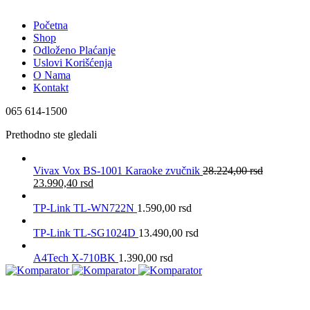
Početna
Shop
Odloženo Plaćanje
Uslovi Korišćenja
O Nama
Kontakt
065 614-1500
Prethodno ste gledali
Vivax Vox BS-1001 Karaoke zvučnik
28.224,00
rsd
23.990,40
rsd
TP-Link TL-WN722N
1.590,00
rsd
TP-Link TL-SG1024D
13.490,00
rsd
A4Tech X-710BK
1.390,00
rsd