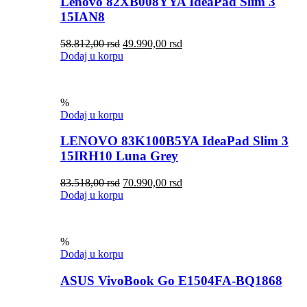
Lenovo 82XB008YYA IdeaPad Slim 3
15IAN8
58.812,00
rsd
49.990,00
rsd
Dodaj u korpu
%
Dodaj u korpu
LENOVO 83K100B5YA IdeaPad Slim 3
15IRH10 Luna Grey
83.518,00
rsd
70.990,00
rsd
Dodaj u korpu
%
Dodaj u korpu
ASUS VivoBook Go E1504FA-BQ1868