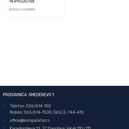
14.990,00
rsd
DODAJ U KORPU
PRODAVNICA SMEDEREVO 1
Telefon: 026/614-150
Mobilni: 065/614-1500, 065/2-744-410
office@
komparator
.rs
Karadjordjeva 12, TC Danubius, lokali 110 i 111