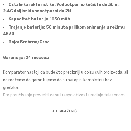
Ostale karakteristike: Vodootporno kućište do 30 m,
2.4G daljinski vodootporni do 2M
Kapacitet baterije:1050 mAh
Trajanje baterije: 50 minuta prilikom snimanja u režimu
4K30
Boja: Srebrna/Crna
Garancija: 24 meseca
Komparator nastoji da bude što precizniji u opisu svih proizvoda, ali
ne možemo da garantujemo da su svi opisi kompletni i bez
grešaka.
Pre poručivanja proveriti cenu i raspoloživost uredjaja telefonom.
PRIKAŽI VIŠE