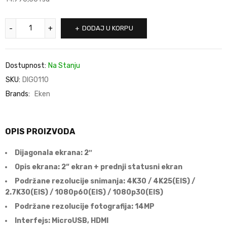
DODAJ U KORPU
Dostupnost:
Na Stanju
SKU:
DIG0110
Brands:
Eken
OPIS PROIZVODA
Dijagonala ekrana: 2″
Opis ekrana: 2“ ekran + prednji statusni ekran
Podržane rezolucije snimanja: 4K30 / 4K25(EIS) /
2.7K30(EIS) / 1080p60(EIS) / 1080p30(EIS)
Podržane rezolucije fotografija: 14MP
Interfejs: MicroUSB, HDMI