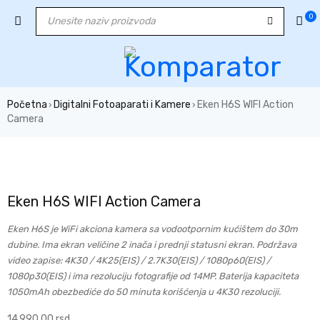
0
Početna
Digitalni Fotoaparati i Kamere
Eken H6S WIFI Action
›
›
Camera
Eken H6S WIFI Action Camera
Eken H6S je WiFi akciona kamera sa vodootpornim kućištem do 30m
dubine. Ima ekran veličine 2 inača i prednji statusni ekran. Podržava
video zapise: 4K30 / 4K25(EIS) / 2.7K30(EIS) / 1080p60(EIS) /
1080p30(EIS) i ima rezoluciju fotografije od 14MP. Baterija kapaciteta
1050mAh obezbediće do 50 minuta korišćenja u 4K30 rezoluciji.
14.990,00
rsd