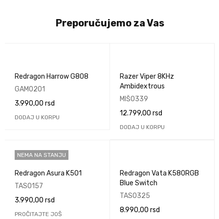
Preporučujemo za Vas
Redragon Harrow G808
Razer Viper 8KHz
Ambidextrous
GAM0201
MIŠ0339
3.990,00
rsd
12.799,00
rsd
DODAJ U KORPU
DODAJ U KORPU
NEMA NA STANJU
Redragon Asura K501
Redragon Vata K580RGB
Blue Switch
TAS0157
TAS0325
3.990,00
rsd
8.990,00
rsd
PROČITAJTE JOŠ