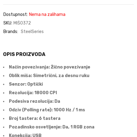
Dostupnost:
Nema na zalihama
SKU:
MIŠ0372
Brands:
SteelSeries
OPIS PROIZVODA
Način povezivanja: Žično povezivanje
Oblik miša: Simetrični, za desnu ruku
Senzor: Optički
Rezolucija: 18000 CPI
Podesiva rezolucija: Da
Odziv (Polling rate): 1000 Hz / 1 ms
Broj tastera: 6 tastera
Pozadinsko osvetljenje: Da, 1 RGB zona
Konekcija: USB