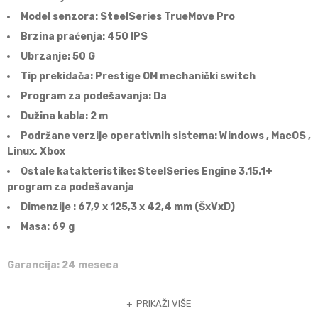
Model senzora: SteelSeries TrueMove Pro
Brzina praćenja: 450 IPS
Ubrzanje: 50 G
Tip prekidača: Prestige OM mechanički switch
Program za podešavanja: Da
Dužina kabla: 2 m
Podržane verzije operativnih sistema: Windows , MacOS ,
Linux, Xbox
Ostale katakteristike: SteelSeries Engine 3.15.1+
program za podešavanja
Dimenzije
: 67,9 x 125,3 x 42,4 mm (ŠxVxD)
Masa: 69 g
Garancija: 24 meseca
PRIKAŽI VIŠE