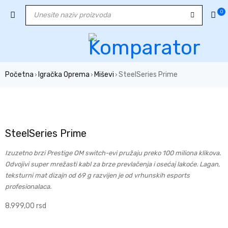
0
Početna
Igračka Oprema
Miševi
SteelSeries Prime
›
›
›
NEMA NA STANJU
SteelSeries Prime
Izuzetno brzi Prestige OM switch-evi pružaju preko 100 miliona klikova.
Odvojivi super mrežasti kabl za brze prevlačenja i osećaj lakoće. Lagan,
teksturni mat dizajn od 69 g razvijen je od vrhunskih esports
profesionalaca.
8.999,00
rsd