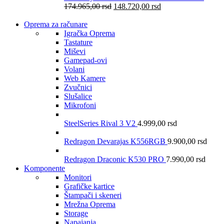
174.965,00
rsd
148.720,00
rsd
Oprema za računare
Igračka Oprema
Tastature
Miševi
Gamepad-ovi
Volani
Web Kamere
Zvučnici
Slušalice
Mikrofoni
SteelSeries Rival 3 V2
4.999,00
rsd
Redragon Devarajas K556RGB
9.900,00
rsd
Redragon Draconic K530 PRO
7.990,00
rsd
Komponente
Monitori
Grafičke kartice
Štampači i skeneri
Mrežna Oprema
Storage
Napajanja