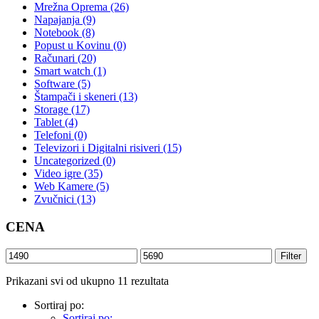
Mrežna Oprema (26)
Napajanja (9)
Notebook (8)
Popust u Kovinu (0)
Računari (20)
Smart watch (1)
Software (5)
Štampači i skeneri (13)
Storage (17)
Tablet (4)
Telefoni (0)
Televizori i Digitalni risiveri (15)
Uncategorized (0)
Video igre (35)
Web Kamere (5)
Zvučnici (13)
CENA
Filter
Prikazani svi od ukupno 11 rezultata
Sortiraj po:
Sortiraj po: