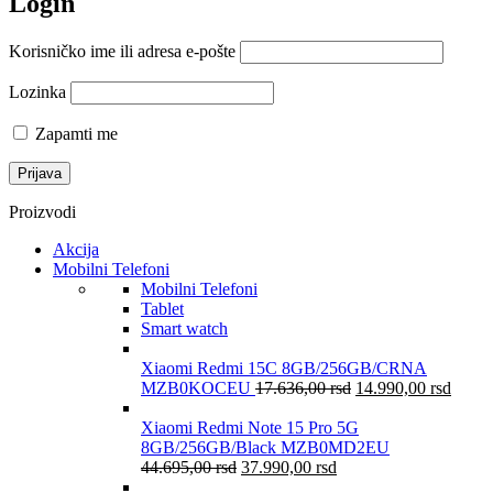
Login
Korisničko ime ili adresa e-pošte
Lozinka
Zapamti me
Proizvodi
Akcija
Mobilni Telefoni
Mobilni Telefoni
Tablet
Smart watch
Xiaomi Redmi 15C 8GB/256GB/CRNA
MZB0KOCEU
17.636,00
rsd
14.990,00
rsd
Xiaomi Redmi Note 15 Pro 5G
8GB/256GB/Black MZB0MD2EU
44.695,00
rsd
37.990,00
rsd