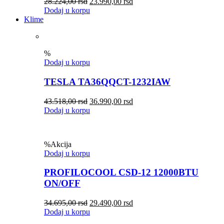
28.224,00
rsd
23.990,00
rsd
Dodaj u korpu
Klime
%
Dodaj u korpu
TESLA TA36QQCT-1232IAW
43.518,00
rsd
36.990,00
rsd
Dodaj u korpu
%
Akcija
Dodaj u korpu
PROFILOCOOL CSD-12 12000BTU
ON/OFF
34.695,00
rsd
29.490,00
rsd
Dodaj u korpu