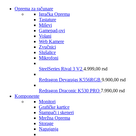
Oprema za računare
Igračka Oprema
Tastature
Miševi
Gamepad-ovi
Volani
Web Kamere
Zvučnici
Slušalice
Mikrofoni
SteelSeries Rival 3 V2
4.999,00
rsd
Redragon Devarajas K556RGB
9.900,00
rsd
Redragon Draconic K530 PRO
7.990,00
rsd
Komponente
Monitori
Grafičke kartice
Štampači i skeneri
Mrežna Oprema
Storage
Napajanja