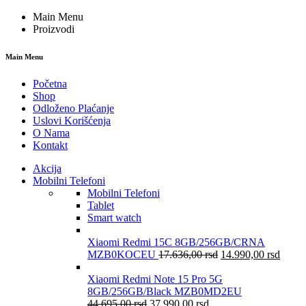
Main Menu
Proizvodi
Main Menu
Početna
Shop
Odloženo Plaćanje
Uslovi Korišćenja
O Nama
Kontakt
Akcija
Mobilni Telefoni
Mobilni Telefoni
Tablet
Smart watch
Xiaomi Redmi 15C 8GB/256GB/CRNA
MZB0KOCEU
17.636,00
rsd
14.990,00
rsd
Xiaomi Redmi Note 15 Pro 5G
8GB/256GB/Black MZB0MD2EU
44.695,00
rsd
37.990,00
rsd