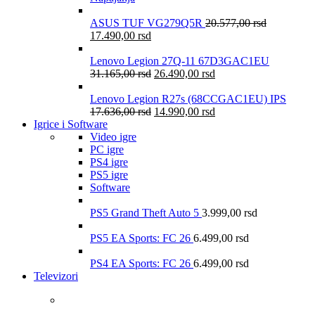
ASUS TUF VG279Q5R
20.577,00
rsd
17.490,00
rsd
Lenovo Legion 27Q-11 67D3GAC1EU
31.165,00
rsd
26.490,00
rsd
Lenovo Legion R27s (68CCGAC1EU) IPS
17.636,00
rsd
14.990,00
rsd
Igrice i Software
Video igre
PC igre
PS4 igre
PS5 igre
Software
PS5 Grand Theft Auto 5
3.999,00
rsd
PS5 EA Sports: FC 26
6.499,00
rsd
PS4 EA Sports: FC 26
6.499,00
rsd
Televizori