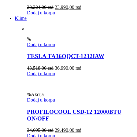
28.224,00
rsd
23.990,00
rsd
Dodaj u korpu
Klime
%
Dodaj u korpu
TESLA TA36QQCT-1232IAW
43.518,00
rsd
36.990,00
rsd
Dodaj u korpu
%
Akcija
Dodaj u korpu
PROFILOCOOL CSD-12 12000BTU
ON/OFF
34.695,00
rsd
29.490,00
rsd
Dodaj u korpu