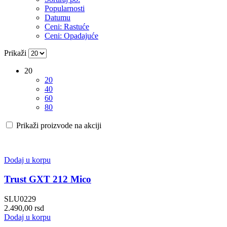
Popularnosti
Datumu
Ceni: Rastuće
Ceni: Opadajuće
Prikaži
20
20
40
60
80
Prikaži proizvode na akciji
Dodaj u korpu
Trust GXT 212 Mico
SLU0229
2.490,00
rsd
Dodaj u korpu