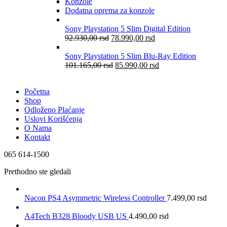
Konzole
Dodatna oprema za konzole
Sony Playstation 5 Slim Digital Edition
92.930,00
rsd
78.990,00
rsd
Sony Playstation 5 Slim Blu-Ray Edition
101.165,00
rsd
85.990,00
rsd
Početna
Shop
Odloženo Plaćanje
Uslovi Korišćenja
O Nama
Kontakt
065 614-1500
Prethodno ste gledali
Nacon PS4 Asymmetric Wireless Controller
7.499,00
rsd
A4Tech B328 Bloody USB US
4.490,00
rsd