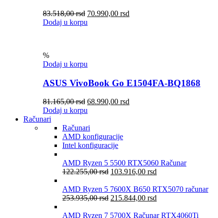
83.518,00
rsd
70.990,00
rsd
Dodaj u korpu
%
Dodaj u korpu
ASUS VivoBook Go E1504FA-BQ1868
81.165,00
rsd
68.990,00
rsd
Dodaj u korpu
Računari
Računari
AMD konfiguracije
Intel konfiguracije
AMD Ryzen 5 5500 RTX5060 Računar
122.255,00
rsd
103.916,00
rsd
AMD Ryzen 5 7600X B650 RTX5070 računar
253.935,00
rsd
215.844,00
rsd
AMD Ryzen 7 5700X Računar RTX4060Ti