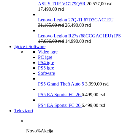
ASUS TUF VG279Q5R
20.577,00
rsd
17.490,00
rsd
Lenovo Legion 27Q-11 67D3GAC1EU
31.165,00
rsd
26.490,00
rsd
Lenovo Legion R27s (68CCGAC1EU) IPS
17.636,00
rsd
14.990,00
rsd
Igrice i Software
Video igre
PC igre
PS4 igre
PS5 igre
Software
PS5 Grand Theft Auto 5
3.999,00
rsd
PS5 EA Sports: FC 26
6.499,00
rsd
PS4 EA Sports: FC 26
6.499,00
rsd
Televizori
Novo
%
Akcija