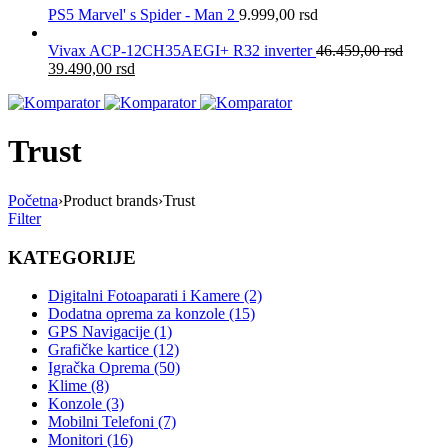
PS5 Marvel' s Spider - Man 2
9.999,00
rsd
Vivax ACP-12CH35AEGI+ R32 inverter
46.459,00
rsd
39.490,00
rsd
Trust
Početna
›
Product brands
›
Trust
Filter
KATEGORIJE
Digitalni Fotoaparati i Kamere (2)
Dodatna oprema za konzole (15)
GPS Navigacije (1)
Grafičke kartice (12)
Igračka Oprema (50)
Klime (8)
Konzole (3)
Mobilni Telefoni (7)
Monitori (16)