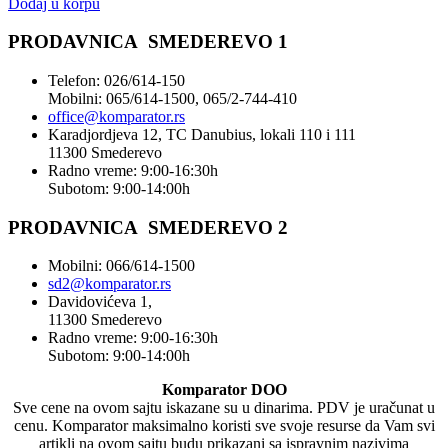
Dodaj u korpu
PRODAVNICA SMEDEREVO 1
Telefon: 026/614-150
Mobilni: 065/614-1500, 065/2-744-410
office@
komparator
.rs
Karadjordjeva 12, TC Danubius, lokali 110 i 111
11300 Smederevo
Radno vreme: 9:00-16:30h
Subotom: 9:00-14:00h
PRODAVNICA SMEDEREVO 2
Mobilni: 066/614-1500
sd2@komparator.rs
Davidovićeva 1,
11300 Smederevo
Radno vreme: 9:00-16:30h
Subotom: 9:00-14:00h
Komparator DOO
Sve cene na ovom sajtu iskazane su u dinarima. PDV je uračunat u
cenu. Komparator maksimalno koristi sve svoje resurse da Vam svi
artikli na ovom sajtu budu prikazani sa ispravnim nazivima