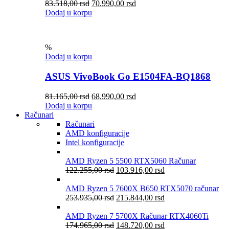
83.518,00
rsd
70.990,00
rsd
Dodaj u korpu
%
Dodaj u korpu
ASUS VivoBook Go E1504FA-BQ1868
81.165,00
rsd
68.990,00
rsd
Dodaj u korpu
Računari
Računari
AMD konfiguracije
Intel konfiguracije
AMD Ryzen 5 5500 RTX5060 Računar
122.255,00
rsd
103.916,00
rsd
AMD Ryzen 5 7600X B650 RTX5070 računar
253.935,00
rsd
215.844,00
rsd
AMD Ryzen 7 5700X Računar RTX4060Ti
174.965,00
rsd
148.720,00
rsd