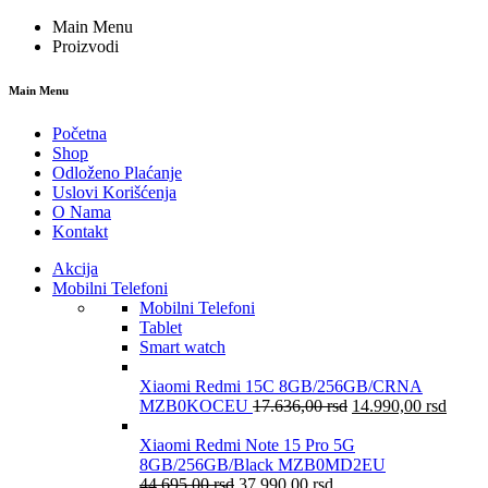
Main Menu
Proizvodi
Main Menu
Početna
Shop
Odloženo Plaćanje
Uslovi Korišćenja
O Nama
Kontakt
Akcija
Mobilni Telefoni
Mobilni Telefoni
Tablet
Smart watch
Xiaomi Redmi 15C 8GB/256GB/CRNA
MZB0KOCEU
17.636,00
rsd
14.990,00
rsd
Xiaomi Redmi Note 15 Pro 5G
8GB/256GB/Black MZB0MD2EU
44.695,00
rsd
37.990,00
rsd