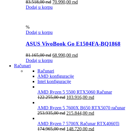
83.518,00
rsd
70.990,00
rsd
Dodaj u korpu
%
Dodaj u korpu
ASUS VivoBook Go E1504FA-BQ1868
81.165,00
rsd
68.990,00
rsd
Dodaj u korpu
Računari
Računari
AMD konfiguracije
Intel konfiguracije
AMD Ryzen 5 5500 RTX5060 Računar
122.255,00
rsd
103.916,00
rsd
AMD Ryzen 5 7600X B650 RTX5070 računar
253.935,00
rsd
215.844,00
rsd
AMD Ryzen 7 5700X Računar RTX4060Ti
174.965,00
rsd
148.720,00
rsd