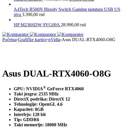
A4Tech B500N Bloody Switch Gaming tastatura USB US
siva
3.390,00
rsd
HP M236SDW 9YG09A
28.990,00
rsd
Početna
›
Grafičke kartice
›
nVidia
›
Asus DUAL-RTX4060-O8G
Nema na Stanju
Asus DUAL-RTX4060-O8G
®
GPU: NVIDIA
GeForce RTX4060
Takt jezgra: 2535 MHz
DirectX podrška: DirectX 12
Tehnologije: OpenGL 4.6
Kapacitet: 8GB
Interfejs: 128 bit
Tip: GDDR6
Takt memorije: 18000 MHz