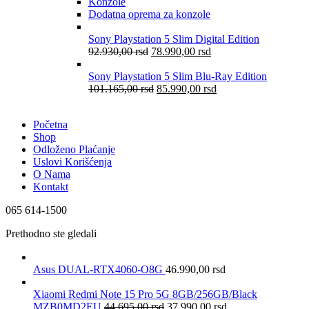
Konzole
Dodatna oprema za konzole
Sony Playstation 5 Slim Digital Edition
92.930,00
rsd
78.990,00
rsd
Sony Playstation 5 Slim Blu-Ray Edition
101.165,00
rsd
85.990,00
rsd
Početna
Shop
Odloženo Plaćanje
Uslovi Korišćenja
O Nama
Kontakt
065 614-1500
Prethodno ste gledali
Asus DUAL-RTX4060-O8G
46.990,00
rsd
Xiaomi Redmi Note 15 Pro 5G 8GB/256GB/Black
MZB0MD2EU
44.695,00
rsd
37.990,00
rsd