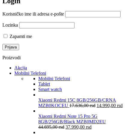
Login
Korisničko ime ili adresa e-pošte
Lozinka
Zapamti me
Proizvodi
Akcija
Mobilni Telefoni
Mobilni Telefoni
Tablet
Smart watch
Xiaomi Redmi 15C 8GB/256GB/CRNA
MZB0KOCEU
17.636,00
rsd
14.990,00
rsd
Xiaomi Redmi Note 15 Pro 5G
8GB/256GB/Black MZB0MD2EU
44.695,00
rsd
37.990,00
rsd