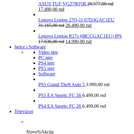
ASUS TUF VG279Q5R
20.577,00
rsd
17.490,00
rsd
Lenovo Legion 27Q-11 67D3GAC1EU
31.165,00
rsd
26.490,00
rsd
Lenovo Legion R27s (68CCGAC1EU) IPS
17.636,00
rsd
14.990,00
rsd
Igrice i Software
Video igre
PC igre
PS4 igre
PS5 igre
Software
PS5 Grand Theft Auto 5
3.999,00
rsd
PS5 EA Sports: FC 26
6.499,00
rsd
PS4 EA Sports: FC 26
6.499,00
rsd
Televizori
Novo
%
Akcija