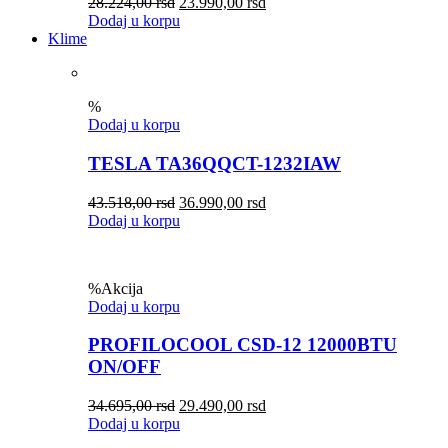
28.224,00
rsd
23.990,00
rsd
Dodaj u korpu
Klime
%
Dodaj u korpu
TESLA TA36QQCT-1232IAW
43.518,00
rsd
36.990,00
rsd
Dodaj u korpu
%
Akcija
Dodaj u korpu
PROFILOCOOL CSD-12 12000BTU
ON/OFF
34.695,00
rsd
29.490,00
rsd
Dodaj u korpu