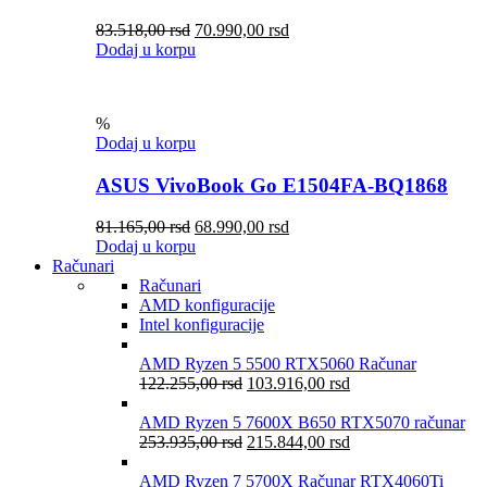
83.518,00
rsd
70.990,00
rsd
Dodaj u korpu
%
Dodaj u korpu
ASUS VivoBook Go E1504FA-BQ1868
81.165,00
rsd
68.990,00
rsd
Dodaj u korpu
Računari
Računari
AMD konfiguracije
Intel konfiguracije
AMD Ryzen 5 5500 RTX5060 Računar
122.255,00
rsd
103.916,00
rsd
AMD Ryzen 5 7600X B650 RTX5070 računar
253.935,00
rsd
215.844,00
rsd
AMD Ryzen 7 5700X Računar RTX4060Ti