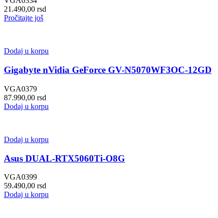
VGA0334
21.490,00
rsd
Pročitajte još
Dodaj u korpu
Gigabyte nVidia GeForce GV-N5070WF3OC-12GD
VGA0379
87.990,00
rsd
Dodaj u korpu
Dodaj u korpu
Asus DUAL-RTX5060Ti-O8G
VGA0399
59.490,00
rsd
Dodaj u korpu