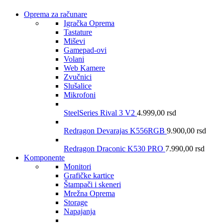
Oprema za računare
Igračka Oprema
Tastature
Miševi
Gamepad-ovi
Volani
Web Kamere
Zvučnici
Slušalice
Mikrofoni
SteelSeries Rival 3 V2
4.999,00
rsd
Redragon Devarajas K556RGB
9.900,00
rsd
Redragon Draconic K530 PRO
7.990,00
rsd
Komponente
Monitori
Grafičke kartice
Štampači i skeneri
Mrežna Oprema
Storage
Napajanja