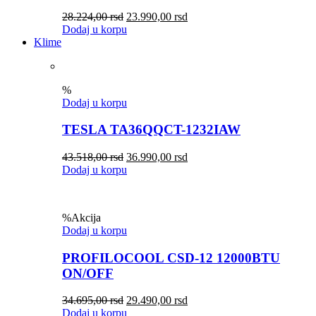
28.224,00
rsd
23.990,00
rsd
Dodaj u korpu
Klime
%
Dodaj u korpu
TESLA TA36QQCT-1232IAW
43.518,00
rsd
36.990,00
rsd
Dodaj u korpu
%
Akcija
Dodaj u korpu
PROFILOCOOL CSD-12 12000BTU
ON/OFF
34.695,00
rsd
29.490,00
rsd
Dodaj u korpu