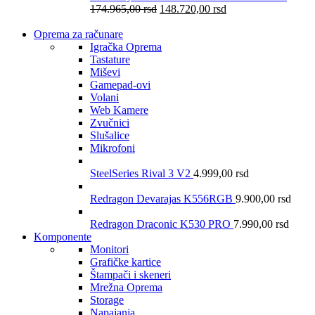
174.965,00
rsd
148.720,00
rsd
Oprema za računare
Igračka Oprema
Tastature
Miševi
Gamepad-ovi
Volani
Web Kamere
Zvučnici
Slušalice
Mikrofoni
SteelSeries Rival 3 V2
4.999,00
rsd
Redragon Devarajas K556RGB
9.900,00
rsd
Redragon Draconic K530 PRO
7.990,00
rsd
Komponente
Monitori
Grafičke kartice
Štampači i skeneri
Mrežna Oprema
Storage
Napajanja