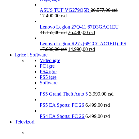
ASUS TUF VG279Q5R
20.577,00
rsd
17.490,00
rsd
Lenovo Legion 27Q-11 67D3GAC1EU
31.165,00
rsd
26.490,00
rsd
Lenovo Legion R27s (68CCGAC1EU) IPS
17.636,00
rsd
14.990,00
rsd
Igrice i Software
Video igre
PC igre
PS4 igre
PS5 igre
Software
PS5 Grand Theft Auto 5
3.999,00
rsd
PS5 EA Sports: FC 26
6.499,00
rsd
PS4 EA Sports: FC 26
6.499,00
rsd
Televizori