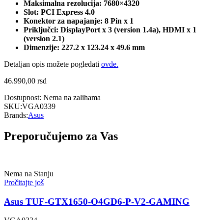
Maksimalna rezolucija: 7680×4320
Slot: PCI Express 4.0
Konektor za napajanje: 8 Pin x 1
Priključci: DisplayPort x 3 (version 1.4a), HDMI x 1
(version 2.1)
Dimenzije: 227.2 x 123.24 x 49.6 mm
Detaljan opis možete pogledati
ovde.
46.990,00
rsd
Dostupnost:
Nema na zalihama
SKU:
VGA0339
Brands:
Asus
Preporučujemo za Vas
Nema na Stanju
Pročitajte još
Asus TUF-GTX1650-O4GD6-P-V2-GAMING