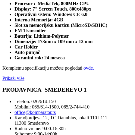
Procesor : MediaTek, 800MHz CPU
Display: 7″ Screen Touch, 800x480px
Operativni sistem: Windows CE 6.0
Interna Memorija: 4GB
Slot za memorijsku karticu (MicroSD/SDHC)
FM Transmiter
Baterija: Lithium-Polymer
Dimenzije: 173mm x 109 mm x 12 mm
Car Holder
Auto punjač
Garantni rok: 24 meseca
Kompletnu specifikaciju možete pogledati
ovde.
Prikaži više
PRODAVNICA SMEDEREVO 1
Telefon: 026/614-150
Mobilni: 065/614-1500, 065/2-744-410
office@
komparator
.rs
Karadjordjeva 12, TC Danubius, lokali 110 i 111
11300 Smederevo
Radno vreme: 9:00-16:30h
Subotom: 9:00-14:00h