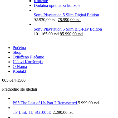
Konzole
Dodatna oprema za konzole
Sony Playstation 5 Slim Digital Edition
92.930,00
rsd
78.990,00
rsd
Sony Playstation 5 Slim Blu-Ray Edition
101.165,00
rsd
85.990,00
rsd
Početna
Shop
Odloženo Plaćanje
Uslovi Korišćenja
O Nama
Kontakt
065 614-1500
Prethodno ste gledali
PS5 The Last of Us Part 2 Remastered
5.999,00
rsd
TP-Link TL-SG1005D
2.290,00
rsd