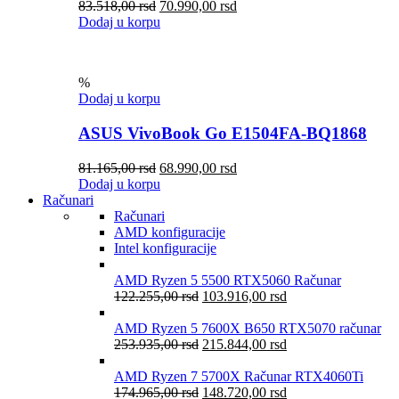
83.518,00
rsd
70.990,00
rsd
Dodaj u korpu
%
Dodaj u korpu
ASUS VivoBook Go E1504FA-BQ1868
81.165,00
rsd
68.990,00
rsd
Dodaj u korpu
Računari
Računari
AMD konfiguracije
Intel konfiguracije
AMD Ryzen 5 5500 RTX5060 Računar
122.255,00
rsd
103.916,00
rsd
AMD Ryzen 5 7600X B650 RTX5070 računar
253.935,00
rsd
215.844,00
rsd
AMD Ryzen 7 5700X Računar RTX4060Ti
174.965,00
rsd
148.720,00
rsd