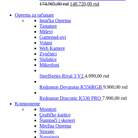
174.965,00
rsd
148.720,00
rsd
Oprema za računare
Igračka Oprema
Tastature
Miševi
Gamepad-ovi
Volani
Web Kamere
Zvučnici
Slušalice
Mikrofoni
SteelSeries Rival 3 V2
4.999,00
rsd
Redragon Devarajas K556RGB
9.900,00
rsd
Redragon Draconic K530 PRO
7.990,00
rsd
Komponente
Monitori
Grafičke kartice
Štampači i skeneri
Mrežna Oprema
Storage
Napajanja