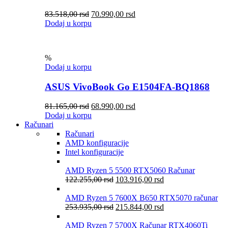
83.518,00
rsd
70.990,00
rsd
Dodaj u korpu
%
Dodaj u korpu
ASUS VivoBook Go E1504FA-BQ1868
81.165,00
rsd
68.990,00
rsd
Dodaj u korpu
Računari
Računari
AMD konfiguracije
Intel konfiguracije
AMD Ryzen 5 5500 RTX5060 Računar
122.255,00
rsd
103.916,00
rsd
AMD Ryzen 5 7600X B650 RTX5070 računar
253.935,00
rsd
215.844,00
rsd
AMD Ryzen 7 5700X Računar RTX4060Ti