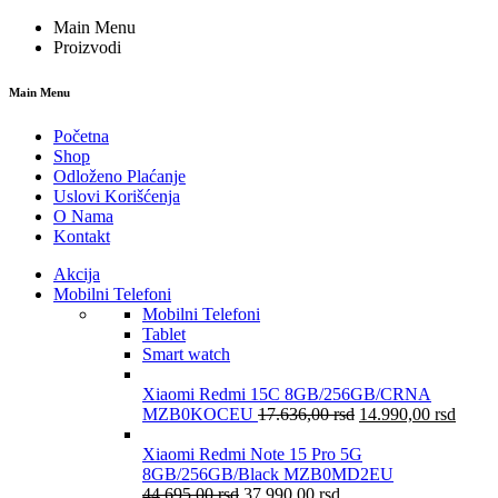
Main Menu
Proizvodi
Main Menu
Početna
Shop
Odloženo Plaćanje
Uslovi Korišćenja
O Nama
Kontakt
Akcija
Mobilni Telefoni
Mobilni Telefoni
Tablet
Smart watch
Xiaomi Redmi 15C 8GB/256GB/CRNA
MZB0KOCEU
17.636,00
rsd
14.990,00
rsd
Xiaomi Redmi Note 15 Pro 5G
8GB/256GB/Black MZB0MD2EU
44.695,00
rsd
37.990,00
rsd