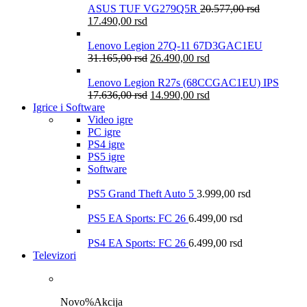
ASUS TUF VG279Q5R
20.577,00
rsd
17.490,00
rsd
Lenovo Legion 27Q-11 67D3GAC1EU
31.165,00
rsd
26.490,00
rsd
Lenovo Legion R27s (68CCGAC1EU) IPS
17.636,00
rsd
14.990,00
rsd
Igrice i Software
Video igre
PC igre
PS4 igre
PS5 igre
Software
PS5 Grand Theft Auto 5
3.999,00
rsd
PS5 EA Sports: FC 26
6.499,00
rsd
PS4 EA Sports: FC 26
6.499,00
rsd
Televizori
Novo
%
Akcija