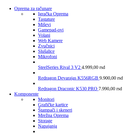
Oprema za računare
Igračka Oprema
Tastature
Miševi
Gamepad-ovi
Volani
Web Kamere
Zvučnici
Slušalice
Mikrofoni
SteelSeries Rival 3 V2
4.999,00
rsd
Redragon Devarajas K556RGB
9.900,00
rsd
Redragon Draconic K530 PRO
7.990,00
rsd
Komponente
Monitori
Grafičke kartice
Štampači i skeneri
Mrežna Oprema
Storage
Napajanja