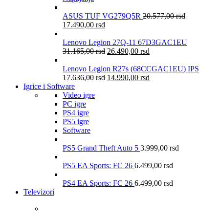
ASUS TUF VG279Q5R
20.577,00
rsd
17.490,00
rsd
Lenovo Legion 27Q-11 67D3GAC1EU
31.165,00
rsd
26.490,00
rsd
Lenovo Legion R27s (68CCGAC1EU) IPS
17.636,00
rsd
14.990,00
rsd
Igrice i Software
Video igre
PC igre
PS4 igre
PS5 igre
Software
PS5 Grand Theft Auto 5
3.999,00
rsd
PS5 EA Sports: FC 26
6.499,00
rsd
PS4 EA Sports: FC 26
6.499,00
rsd
Televizori