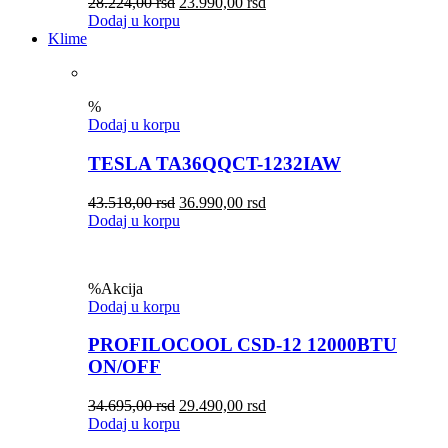
28.224,00
rsd
23.990,00
rsd
Dodaj u korpu
Klime
%
Dodaj u korpu
TESLA TA36QQCT-1232IAW
43.518,00
rsd
36.990,00
rsd
Dodaj u korpu
%
Akcija
Dodaj u korpu
PROFILOCOOL CSD-12 12000BTU
ON/OFF
34.695,00
rsd
29.490,00
rsd
Dodaj u korpu