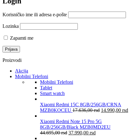
Login
Korisničko ime ili adresa e-pošte
Lozinka
Zapamti me
Proizvodi
Akcija
Mobilni Telefoni
Mobilni Telefoni
Tablet
Smart watch
Xiaomi Redmi 15C 8GB/256GB/CRNA
MZB0KOCEU
17.636,00
rsd
14.990,00
rsd
Xiaomi Redmi Note 15 Pro 5G
8GB/256GB/Black MZB0MD2EU
44.695,00
rsd
37.990,00
rsd