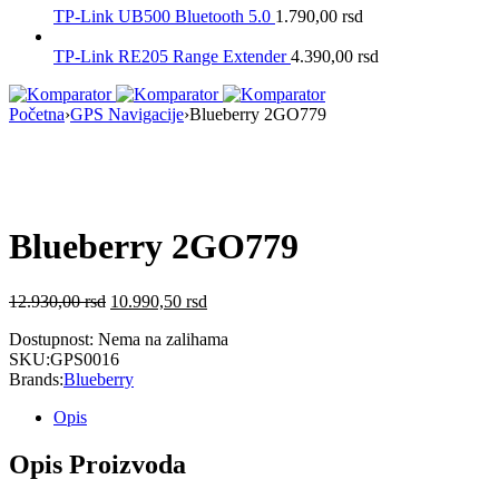
TP-Link UB500 Bluetooth 5.0
1.790,00
rsd
TP-Link RE205 Range Extender
4.390,00
rsd
Početna
›
GPS Navigacije
›
Blueberry 2GO779
Nema na Stanju
Blueberry 2GO779
12.930,00
rsd
10.990,50
rsd
Dostupnost:
Nema na zalihama
SKU:
GPS0016
Brands:
Blueberry
Opis
Opis Proizvoda