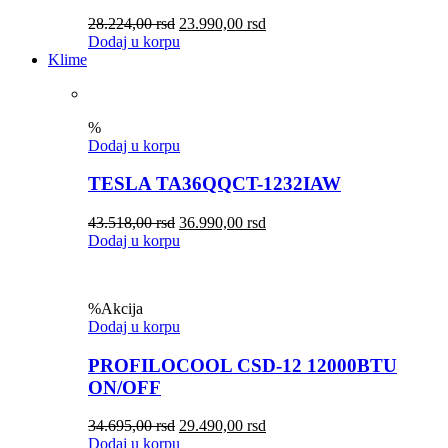
28.224,00
rsd
23.990,00
rsd
Dodaj u korpu
Klime
%
Dodaj u korpu
TESLA TA36QQCT-1232IAW
43.518,00
rsd
36.990,00
rsd
Dodaj u korpu
%
Akcija
Dodaj u korpu
PROFILOCOOL CSD-12 12000BTU
ON/OFF
34.695,00
rsd
29.490,00
rsd
Dodaj u korpu