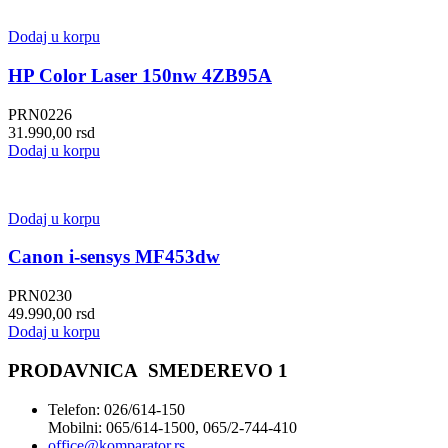
Dodaj u korpu
HP Color Laser 150nw 4ZB95A
PRN0226
31.990,00
rsd
Dodaj u korpu
Dodaj u korpu
Canon i-sensys MF453dw
PRN0230
49.990,00
rsd
Dodaj u korpu
PRODAVNICA SMEDEREVO 1
Telefon: 026/614-150
Mobilni: 065/614-1500, 065/2-744-410
office@
komparator
.rs