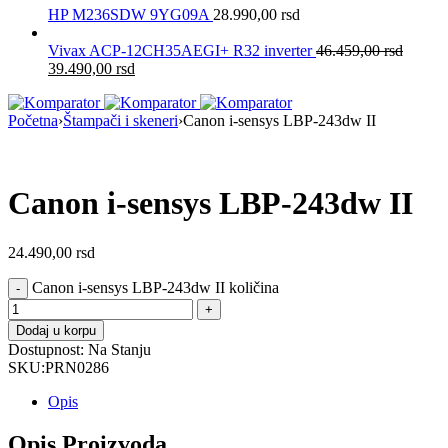
HP M236SDW 9YG09A
28.990,00
rsd
Vivax ACP-12CH35AEGI+ R32 inverter
46.459,00
rsd
39.490,00
rsd
Početna
›
Štampači i skeneri
›
Canon i-sensys LBP-243dw II
Canon i-sensys LBP-243dw II
24.490,00
rsd
Canon i-sensys LBP-243dw II količina
Dodaj u korpu
Dostupnost:
Na Stanju
SKU:
PRN0286
Opis
Opis Proizvoda