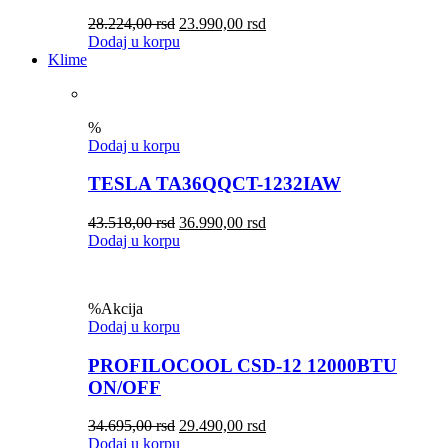
28.224,00
rsd
23.990,00
rsd
Dodaj u korpu
Klime
%
Dodaj u korpu
TESLA TA36QQCT-1232IAW
43.518,00
rsd
36.990,00
rsd
Dodaj u korpu
%
Akcija
Dodaj u korpu
PROFILOCOOL CSD-12 12000BTU
ON/OFF
34.695,00
rsd
29.490,00
rsd
Dodaj u korpu