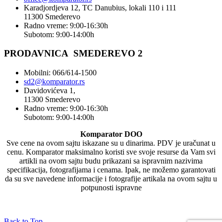
Karadjordjeva 12, TC Danubius, lokali 110 i 111
11300 Smederevo
Radno vreme: 9:00-16:30h
Subotom: 9:00-14:00h
PRODAVNICA SMEDEREVO 2
Mobilni: 066/614-1500
sd2@komparator.rs
Davidovićeva 1,
11300 Smederevo
Radno vreme: 9:00-16:30h
Subotom: 9:00-14:00h
Komparator DOO
Sve cene na ovom sajtu iskazane su u dinarima. PDV je uračunat u
cenu. Komparator maksimalno koristi sve svoje resurse da Vam svi
artikli na ovom sajtu budu prikazani sa ispravnim nazivima
specifikacija, fotografijama i cenama. Ipak, ne možemo garantovati
da su sve navedene informacije i fotografije artikala na ovom sajtu u
potpunosti ispravne
Back to Top