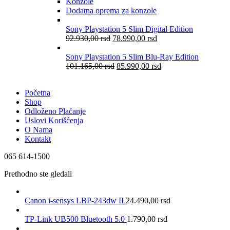
Konzole
Dodatna oprema za konzole
Sony Playstation 5 Slim Digital Edition
92.930,00
rsd
78.990,00
rsd
Sony Playstation 5 Slim Blu-Ray Edition
101.165,00
rsd
85.990,00
rsd
Početna
Shop
Odloženo Plaćanje
Uslovi Korišćenja
O Nama
Kontakt
065 614-1500
Prethodno ste gledali
Canon i-sensys LBP-243dw II
24.490,00
rsd
TP-Link UB500 Bluetooth 5.0
1.790,00
rsd