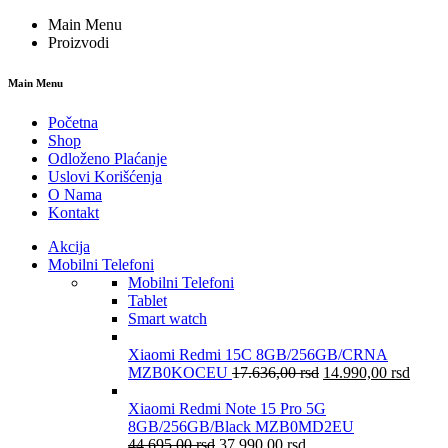
Main Menu
Proizvodi
Main Menu
Početna
Shop
Odloženo Plaćanje
Uslovi Korišćenja
O Nama
Kontakt
Akcija
Mobilni Telefoni
Mobilni Telefoni
Tablet
Smart watch
Xiaomi Redmi 15C 8GB/256GB/CRNA
MZB0KOCEU
17.636,00
rsd
14.990,00
rsd
Xiaomi Redmi Note 15 Pro 5G
8GB/256GB/Black MZB0MD2EU
44.695,00
rsd
37.990,00
rsd