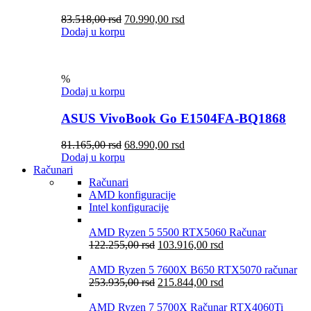
83.518,00
rsd
70.990,00
rsd
Dodaj u korpu
%
Dodaj u korpu
ASUS VivoBook Go E1504FA-BQ1868
81.165,00
rsd
68.990,00
rsd
Dodaj u korpu
Računari
Računari
AMD konfiguracije
Intel konfiguracije
AMD Ryzen 5 5500 RTX5060 Računar
122.255,00
rsd
103.916,00
rsd
AMD Ryzen 5 7600X B650 RTX5070 računar
253.935,00
rsd
215.844,00
rsd
AMD Ryzen 7 5700X Računar RTX4060Ti