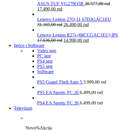
ASUS TUF VG279Q5R
20.577,00
rsd
17.490,00
rsd
Lenovo Legion 27Q-11 67D3GAC1EU
31.165,00
rsd
26.490,00
rsd
Lenovo Legion R27s (68CCGAC1EU) IPS
17.636,00
rsd
14.990,00
rsd
Igrice i Software
Video igre
PC igre
PS4 igre
PS5 igre
Software
PS5 Grand Theft Auto 5
3.999,00
rsd
PS5 EA Sports: FC 26
6.499,00
rsd
PS4 EA Sports: FC 26
6.499,00
rsd
Televizori
Novo
%
Akcija