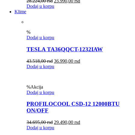
28.224,00
rsd
23.990,00
rsd
Dodaj u korpu
Klime
%
Dodaj u korpu
TESLA TA36QQCT-1232IAW
43.518,00
rsd
36.990,00
rsd
Dodaj u korpu
%
Akcija
Dodaj u korpu
PROFILOCOOL CSD-12 12000BTU
ON/OFF
34.695,00
rsd
29.490,00
rsd
Dodaj u korpu