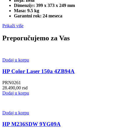
Boja: Bela
Dimenzi
je
: 399 x 373 x 249 mm
Masa: 9.5 kg
Garantni rok: 24 meseca
Prikaži više
Preporučujemo za Vas
Dodaj u korpu
HP Color Laser 150a 4ZB94A
PRN0261
28.490,00
rsd
Dodaj u korpu
Dodaj u korpu
HP M236SDW 9YG09A