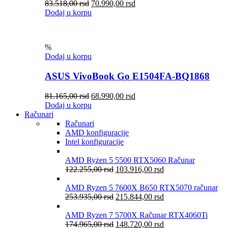
83.518,00
rsd
70.990,00
rsd
Dodaj u korpu
%
Dodaj u korpu
ASUS VivoBook Go E1504FA-BQ1868
81.165,00
rsd
68.990,00
rsd
Dodaj u korpu
Računari
Računari
AMD konfiguracije
Intel konfiguracije
AMD Ryzen 5 5500 RTX5060 Računar
122.255,00
rsd
103.916,00
rsd
AMD Ryzen 5 7600X B650 RTX5070 računar
253.935,00
rsd
215.844,00
rsd
AMD Ryzen 7 5700X Računar RTX4060Ti
174.965,00
rsd
148.720,00
rsd