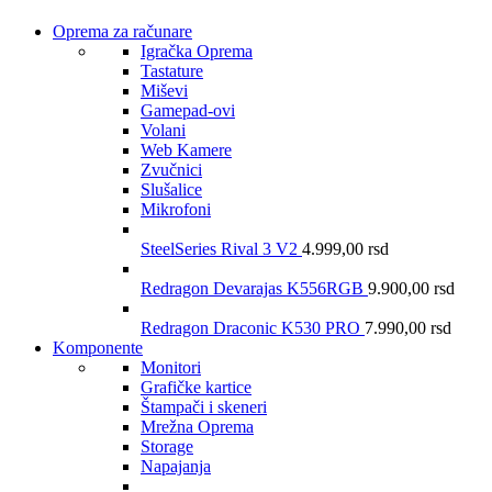
Oprema za računare
Igračka Oprema
Tastature
Miševi
Gamepad-ovi
Volani
Web Kamere
Zvučnici
Slušalice
Mikrofoni
SteelSeries Rival 3 V2
4.999,00
rsd
Redragon Devarajas K556RGB
9.900,00
rsd
Redragon Draconic K530 PRO
7.990,00
rsd
Komponente
Monitori
Grafičke kartice
Štampači i skeneri
Mrežna Oprema
Storage
Napajanja