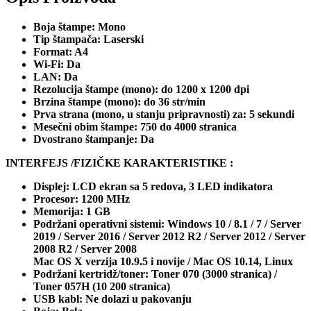
Boja štampe: Mono
Tip štampača: Laserski
Format: A4
Wi-Fi: Da
LAN: Da
Rezolucija štampe (mono): do 1200 x 1200 dpi
Brzina štampe (mono): do 36 str/min
Prva strana (mono, u stanju pripravnosti) za: 5 sekundi
Mesečni obim štampe: 750 do 4000 stranica
Dvostrano štampanje: Da
INTERFEJS /FIZIČKE KARAKTERISTIKE :
Displej: LCD ekran sa 5 redova, 3 LED indikatora
Procesor: 1200 MHz
Memorija: 1 GB
Podržani operativni sistemi: Windows 10 / 8.1 / 7 / Server
2019 / Server 2016 / Server 2012 R2 / Server 2012 / Server
2008 R2 / Server 2008
Mac OS X verzija 10.9.5 i novije / Mac OS 10.14,
Linux
Podržani kertridž/toner: Toner 070 (3000 stranica) /
Toner 057H (10 200 stranica)
USB kabl: Ne dolazi u pakovanju