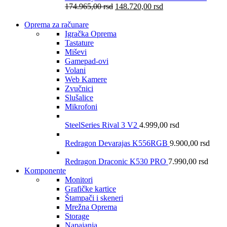
174.965,00
rsd
148.720,00
rsd
Oprema za računare
Igračka Oprema
Tastature
Miševi
Gamepad-ovi
Volani
Web Kamere
Zvučnici
Slušalice
Mikrofoni
SteelSeries Rival 3 V2
4.999,00
rsd
Redragon Devarajas K556RGB
9.900,00
rsd
Redragon Draconic K530 PRO
7.990,00
rsd
Komponente
Monitori
Grafičke kartice
Štampači i skeneri
Mrežna Oprema
Storage
Napajanja