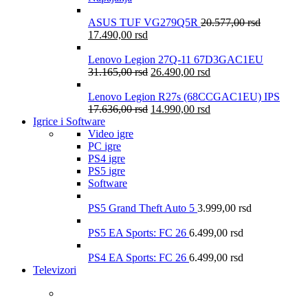
ASUS TUF VG279Q5R
20.577,00
rsd
17.490,00
rsd
Lenovo Legion 27Q-11 67D3GAC1EU
31.165,00
rsd
26.490,00
rsd
Lenovo Legion R27s (68CCGAC1EU) IPS
17.636,00
rsd
14.990,00
rsd
Igrice i Software
Video igre
PC igre
PS4 igre
PS5 igre
Software
PS5 Grand Theft Auto 5
3.999,00
rsd
PS5 EA Sports: FC 26
6.499,00
rsd
PS4 EA Sports: FC 26
6.499,00
rsd
Televizori