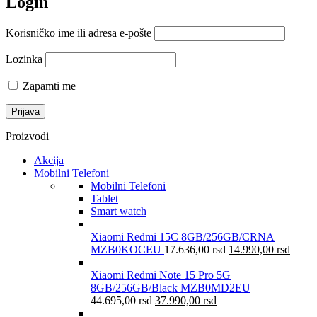
Login
Korisničko ime ili adresa e-pošte
Lozinka
Zapamti me
Proizvodi
Akcija
Mobilni Telefoni
Mobilni Telefoni
Tablet
Smart watch
Xiaomi Redmi 15C 8GB/256GB/CRNA
MZB0KOCEU
17.636,00
rsd
14.990,00
rsd
Xiaomi Redmi Note 15 Pro 5G
8GB/256GB/Black MZB0MD2EU
44.695,00
rsd
37.990,00
rsd