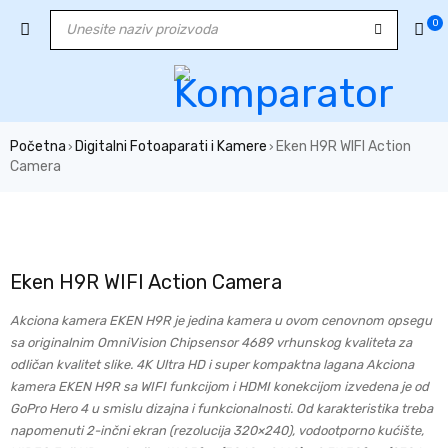
0
Početna
Digitalni Fotoaparati i Kamere
Eken H9R WIFI Action
›
›
Camera
NEMA NA STANJU
Eken H9R WIFI Action Camera
Akciona kamera EKEN H9R je jedina kamera u ovom cenovnom opsegu
sa originalnim OmniVision Chipsensor 4689 vrhunskog kvaliteta za
odličan kvalitet slike. 4K Ultra HD i super kompaktna lagana Akciona
kamera EKEN H9R sa WIFI funkcijom i HDMI konekcijom izvedena je od
GoPro Hero 4 u smislu dizajna i funkcionalnosti. Od karakteristika treba
napomenuti 2-inčni ekran (rezolucija 320×240), vodootporno kućište,