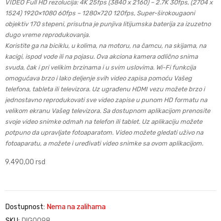
VIDEO Full HD rezolucija: 4K 25fps (3840 x 2160) – 2.7K 30fps, (2704 x
1524) 1920×1080 60fps – 1280×720 120fps, Super-širokougaoni
objektiv 170 stepeni, prisutna je punjiva litijumska baterija za izuzetno
dugo vreme reprodukovanja.
Koristite ga na biciklu, u kolima, na motoru, na čamcu, na skijama, na
kacigi, ispod vode ili na pojasu. Ova akciona kamera odlično snima
svuda, čak i pri velikim brzinama i u svim uslovima. Wi-Fi funkcija
omogućava brzo i lako deljenje svih video zapisa pomoću Vašeg
telefona, tableta ili televizora. Uz ugrađenu HDMI vezu možete brzo i
jednostavno reprodukovati sve video zapise u punom HD formatu na
velikom ekranu Vašeg televizora. Sa dostupnom aplikacijom prenosite
svoje video snimke odmah na telefon ili tablet. Uz aplikaciju možete
potpuno da upravljate fotoaparatom. Video možete gledati uživo na
fotoaparatu, a možete i uređivati video snimke sa ovom aplikacijom.
9.490,00
rsd
Dostupnost:
Nema na zalihama
SKU:
DIG0098