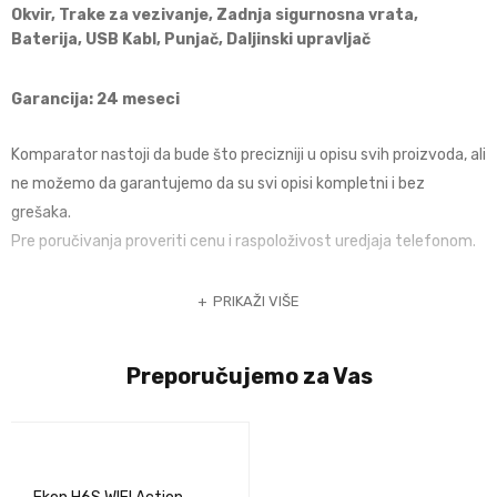
Okvir, Trake za vezivanje, Zadnja sigurnosna vrata,
Baterija, USB Kabl, Punjač, Daljinski upravljač
Garancija: 24 meseci
Komparator nastoji da bude što precizniji u opisu svih proizvoda, ali
ne možemo da garantujemo da su svi opisi kompletni i bez
grešaka.
Pre poručivanja proveriti cenu i raspoloživost uredjaja telefonom.
PRIKAŽI VIŠE
Preporučujemo za Vas