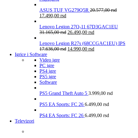
ASUS TUF VG279Q5R
20.577,00
rsd
17.490,00
rsd
Lenovo Legion 27Q-11 67D3GAC1EU
31.165,00
rsd
26.490,00
rsd
Lenovo Legion R27s (68CCGAC1EU) IPS
17.636,00
rsd
14.990,00
rsd
Igrice i Software
Video igre
PC igre
PS4 igre
PS5 igre
Software
PS5 Grand Theft Auto 5
3.999,00
rsd
PS5 EA Sports: FC 26
6.499,00
rsd
PS4 EA Sports: FC 26
6.499,00
rsd
Televizori