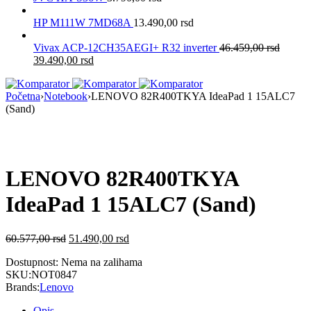
HP M111W 7MD68A
13.490,00
rsd
Vivax ACP-12CH35AEGI+ R32 inverter
46.459,00
rsd
39.490,00
rsd
Početna
›
Notebook
›
LENOVO 82R400TKYA IdeaPad 1 15ALC7
(Sand)
Nema na Stanju
LENOVO 82R400TKYA
IdeaPad 1 15ALC7 (Sand)
60.577,00
rsd
51.490,00
rsd
Dostupnost:
Nema na zalihama
SKU:
NOT0847
Brands:
Lenovo
Opis