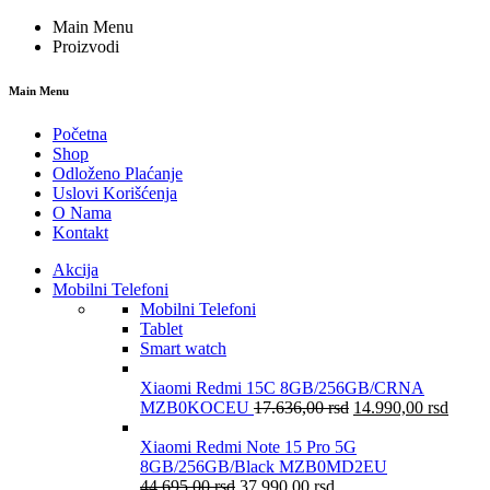
Main Menu
Proizvodi
Main Menu
Početna
Shop
Odloženo Plaćanje
Uslovi Korišćenja
O Nama
Kontakt
Akcija
Mobilni Telefoni
Mobilni Telefoni
Tablet
Smart watch
Xiaomi Redmi 15C 8GB/256GB/CRNA
MZB0KOCEU
17.636,00
rsd
14.990,00
rsd
Xiaomi Redmi Note 15 Pro 5G
8GB/256GB/Black MZB0MD2EU
44.695,00
rsd
37.990,00
rsd