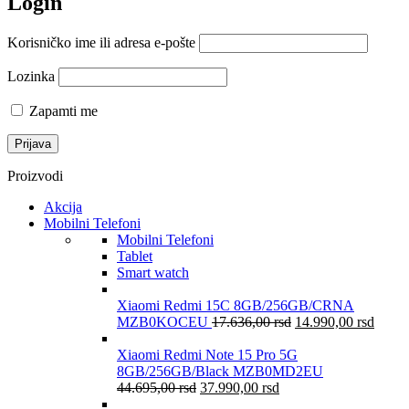
Login
Korisničko ime ili adresa e-pošte
Lozinka
Zapamti me
Proizvodi
Akcija
Mobilni Telefoni
Mobilni Telefoni
Tablet
Smart watch
Xiaomi Redmi 15C 8GB/256GB/CRNA
MZB0KOCEU
17.636,00
rsd
14.990,00
rsd
Xiaomi Redmi Note 15 Pro 5G
8GB/256GB/Black MZB0MD2EU
44.695,00
rsd
37.990,00
rsd