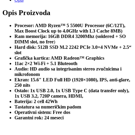
Opis Proizvoda
Procesor: AMD Ryzen™ 5 5500U Processor (6C/12T),
Max Boost Clock up to 4.0GHz with L3 Cache 8MB)
Ram memorija: 16GB DDR4 3200Mhz (soldered + SO
DIMM slot, no free
)
Hard disk: 512B SSD M.2 2242 PCIe 3.0×4 NVMe + 2.5“
slot
Grafička kartica: AMD Radeon™ Graphics
11ac 2×2 Wi-Fi + 5.1 Bluteooth
Audio: HD audio sa integrisanim stereo zvučnicima i
mikrofonom
Ekran: 15.6″ LED Full HD (1920×1080), IPS, anti-glare,
250 nits
Ostalo: 1x USB 2.0, 1x USB Type C (data transfer only),
1x USB 3.2, 720P camera, HDMI,
Baterija: 2 cell 42Wh
Tastatura sa numeričkim padom
Operativni sistem: Free dos
Garantni rok: 24 meseci