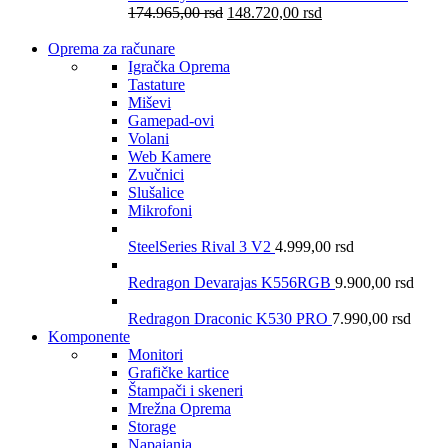
174.965,00
rsd
148.720,00
rsd
Oprema za računare
Igračka Oprema
Tastature
Miševi
Gamepad-ovi
Volani
Web Kamere
Zvučnici
Slušalice
Mikrofoni
SteelSeries Rival 3 V2
4.999,00
rsd
Redragon Devarajas K556RGB
9.900,00
rsd
Redragon Draconic K530 PRO
7.990,00
rsd
Komponente
Monitori
Grafičke kartice
Štampači i skeneri
Mrežna Oprema
Storage
Napajanja