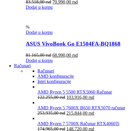
83.518,00
rsd
70.990,00
rsd
Dodaj u korpu
%
Dodaj u korpu
ASUS VivoBook Go E1504FA-BQ1868
81.165,00
rsd
68.990,00
rsd
Dodaj u korpu
Računari
Računari
AMD konfiguracije
Intel konfiguracije
AMD Ryzen 5 5500 RTX5060 Računar
122.255,00
rsd
103.916,00
rsd
AMD Ryzen 5 7600X B650 RTX5070 računar
253.935,00
rsd
215.844,00
rsd
AMD Ryzen 7 5700X Računar RTX4060Ti
174.965,00
rsd
148.720,00
rsd