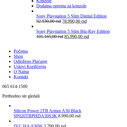
Konzole
Dodatna oprema za konzole
Sony Playstation 5 Slim Digital Edition
92.930,00
rsd
78.990,00
rsd
Sony Playstation 5 Slim Blu-Ray Edition
101.165,00
rsd
85.990,00
rsd
Početna
Shop
Odloženo Plaćanje
Uslovi Korišćenja
O Nama
Kontakt
065 614-1500
Prethodno ste gledali
Silicon Power 2TB Armor A30 Black
SP020TBPHDA30S3K
8.990,00
rsd
JVC HA-S36W
3.790,00
rsd