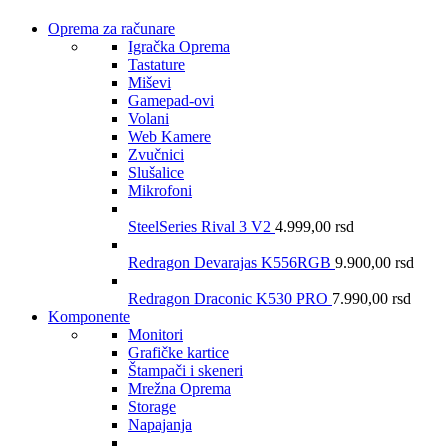
Oprema za računare
Igračka Oprema
Tastature
Miševi
Gamepad-ovi
Volani
Web Kamere
Zvučnici
Slušalice
Mikrofoni
SteelSeries Rival 3 V2
4.999,00
rsd
Redragon Devarajas K556RGB
9.900,00
rsd
Redragon Draconic K530 PRO
7.990,00
rsd
Komponente
Monitori
Grafičke kartice
Štampači i skeneri
Mrežna Oprema
Storage
Napajanja