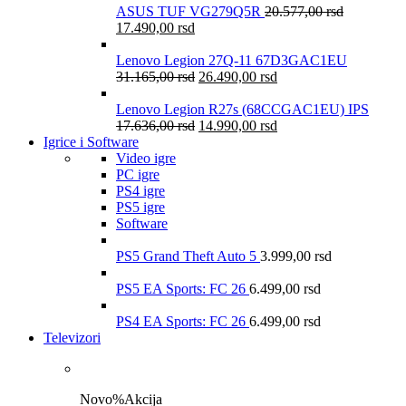
ASUS TUF VG279Q5R
20.577,00
rsd
17.490,00
rsd
Lenovo Legion 27Q-11 67D3GAC1EU
31.165,00
rsd
26.490,00
rsd
Lenovo Legion R27s (68CCGAC1EU) IPS
17.636,00
rsd
14.990,00
rsd
Igrice i Software
Video igre
PC igre
PS4 igre
PS5 igre
Software
PS5 Grand Theft Auto 5
3.999,00
rsd
PS5 EA Sports: FC 26
6.499,00
rsd
PS4 EA Sports: FC 26
6.499,00
rsd
Televizori
Novo
%
Akcija