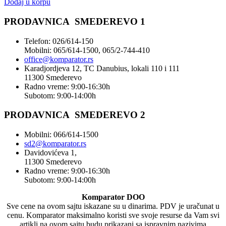
Dodaj u korpu
PRODAVNICA SMEDEREVO 1
Telefon: 026/614-150
Mobilni: 065/614-1500, 065/2-744-410
office@
komparator
.rs
Karadjordjeva 12, TC Danubius, lokali 110 i 111
11300 Smederevo
Radno vreme: 9:00-16:30h
Subotom: 9:00-14:00h
PRODAVNICA SMEDEREVO 2
Mobilni: 066/614-1500
sd2@komparator.rs
Davidovićeva 1,
11300 Smederevo
Radno vreme: 9:00-16:30h
Subotom: 9:00-14:00h
Komparator DOO
Sve cene na ovom sajtu iskazane su u dinarima. PDV je uračunat u
cenu. Komparator maksimalno koristi sve svoje resurse da Vam svi
artikli na ovom sajtu budu prikazani sa ispravnim nazivima