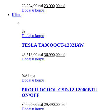
28.224,00
rsd
23.990,00
rsd
Dodaj u korpu
Klime
%
Dodaj u korpu
TESLA TA36QQCT-1232IAW
43.518,00
rsd
36.990,00
rsd
Dodaj u korpu
%
Akcija
Dodaj u korpu
PROFILOCOOL CSD-12 12000BTU
ON/OFF
34.695,00
rsd
29.490,00
rsd
Dodaj u korpu