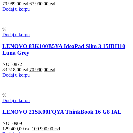
79.989,00
rsd
67.990,00
rsd
Dodaj u korpu
%
Dodaj u korpu
LENOVO 83K100B5YA IdeaPad Slim 3 15IRH10
Luna Grey
NOT0872
83.518,00
rsd
70.990,00
rsd
Dodaj u korpu
%
Dodaj u korpu
LENOVO 21SK00FQYA ThinkBook 16 G8 IAL
NOT0909
129.400,00
rsd
109.990,00
rsd