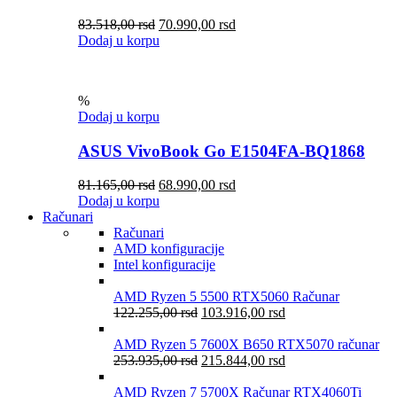
83.518,00
rsd
70.990,00
rsd
Dodaj u korpu
%
Dodaj u korpu
ASUS VivoBook Go E1504FA-BQ1868
81.165,00
rsd
68.990,00
rsd
Dodaj u korpu
Računari
Računari
AMD konfiguracije
Intel konfiguracije
AMD Ryzen 5 5500 RTX5060 Računar
122.255,00
rsd
103.916,00
rsd
AMD Ryzen 5 7600X B650 RTX5070 računar
253.935,00
rsd
215.844,00
rsd
AMD Ryzen 7 5700X Računar RTX4060Ti