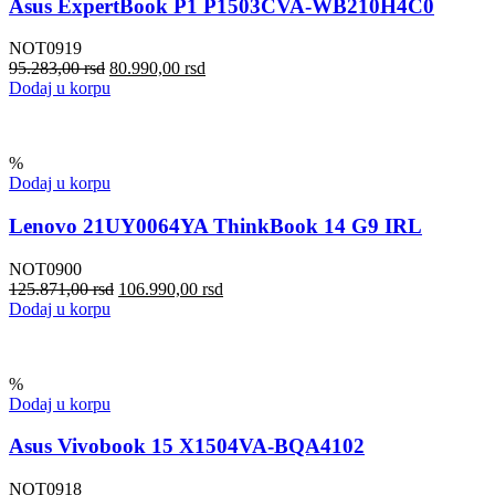
Asus ExpertBook P1 P1503CVA-WB210H4C0
NOT0919
95.283,00
rsd
80.990,00
rsd
Dodaj u korpu
%
Dodaj u korpu
Lenovo 21UY0064YA ThinkBook 14 G9 IRL
NOT0900
125.871,00
rsd
106.990,00
rsd
Dodaj u korpu
%
Dodaj u korpu
Asus Vivobook 15 X1504VA-BQA4102
NOT0918