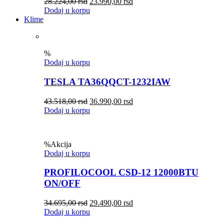
28.224,00
rsd
23.990,00
rsd
Dodaj u korpu
Klime
%
Dodaj u korpu
TESLA TA36QQCT-1232IAW
43.518,00
rsd
36.990,00
rsd
Dodaj u korpu
%
Akcija
Dodaj u korpu
PROFILOCOOL CSD-12 12000BTU
ON/OFF
34.695,00
rsd
29.490,00
rsd
Dodaj u korpu