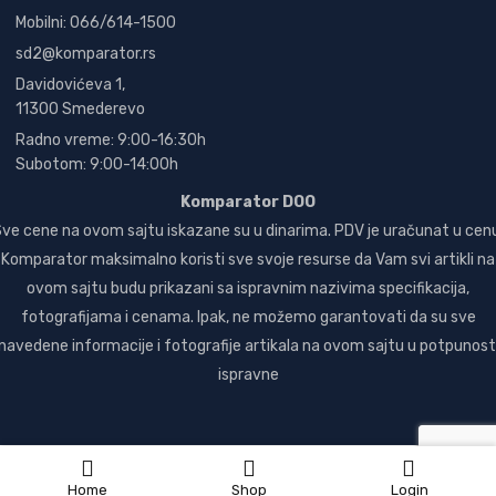
Mobilni: 066/614-1500
sd2@komparator.rs
Davidovićeva 1,
11300 Smederevo
Radno vreme: 9:00-16:30h
Subotom: 9:00-14:00h
Komparator DOO
ve cene na ovom sajtu iskazane su u dinarima. PDV je uračunat u cen
Komparator maksimalno koristi sve svoje resurse da Vam svi artikli na
ovom sajtu budu prikazani sa ispravnim nazivima specifikacija,
fotografijama i cenama. Ipak, ne možemo garantovati da su sve
navedene informacije i fotografije artikala na ovom sajtu u potpunost
ispravne
Home
Shop
Login