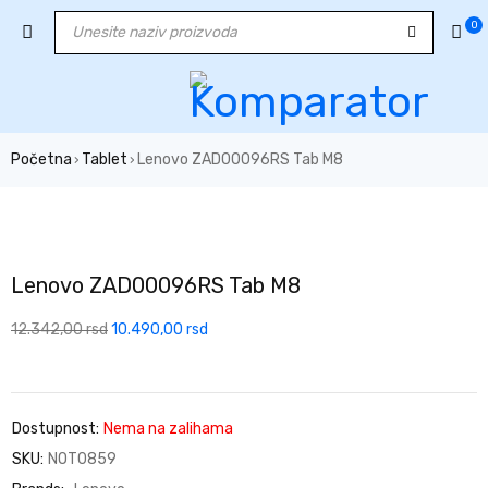
0
Početna
Tablet
Lenovo ZAD00096RS Tab M8
›
›
NEMA NA STANJU
Lenovo ZAD00096RS Tab M8
12.342,00
rsd
10.490,00
rsd
Dostupnost:
Nema na zalihama
SKU:
NOT0859