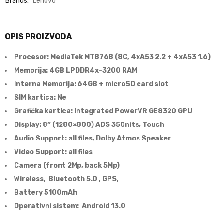
Brands:
Lenovo
OPIS PROIZVODA
Procesor: MediaTek MT8768 (8C, 4xA53 2.2 + 4xA53 1.6)
Memorija: 4GB LPDDR4x-3200 RAM
Interna Memorija: 64GB + microSD card slot
SIM kartica: Ne
Grafička kartica: Integrated PowerVR GE8320 GPU
Display: 8″ (1280×800) ADS 350nits, Touch
Audio Support: all files, Dolby Atmos Speaker
Video Support: all files
Camera (front 2Mp, back 5Mp)
Wireless, Bluetooth 5.0 , GPS,
Battery 5100mAh
Operativni sistem: Android 13.0