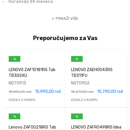
Garancija 24 meseca
PRIKAŽI VIŠE
Preporučujemo za Vas
%
%
LENOVO ZAF10181RS Tab
LENOVO ZAEH0043RS
TB305XU
TB311FU
NOT0913
NOT0902
15.990,00
rsd
15.790,00
rsd
18.812,00
rsd
18.577,00
rsd
DODAJ U KORPU
DODAJ U KORPU
%
%
Lenovo ZAF00218RS Tab
LENOVO ZAFR0498RS Idea