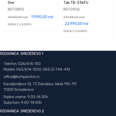
One
Tab TB-336FU
NOT0895
NOT0906
11.990,00
rsd
14.106,00
rsd
27.048,00
rsd
22.990,00
rsd
DODAJ U KORPU
DODAJ U KORPU
RODAVNICA SMEDEREVO 1
Telefon: 026/614-150
Mobilni: 065/614-1500, 065/2-744-410
office@
komparator
.rs
Karadjordjeva 12, TC Danubius, lokali 110 i 111
11300 Smederevo
Radno vreme: 9:00-16:30h
Subotom: 9:00-14:00h
RODAVNICA SMEDEREVO 2