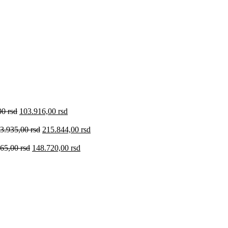
00
rsd
103.916,00
rsd
3.935,00
rsd
215.844,00
rsd
965,00
rsd
148.720,00
rsd