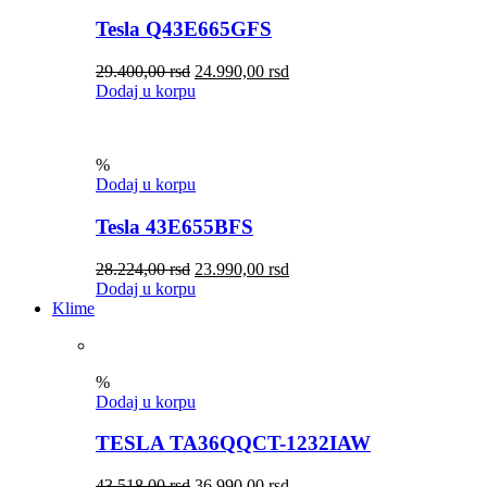
Tesla Q43E665GFS
29.400,00
rsd
24.990,00
rsd
Dodaj u korpu
%
Dodaj u korpu
Tesla 43E655BFS
28.224,00
rsd
23.990,00
rsd
Dodaj u korpu
Klime
%
Dodaj u korpu
TESLA TA36QQCT-1232IAW
43.518,00
rsd
36.990,00
rsd