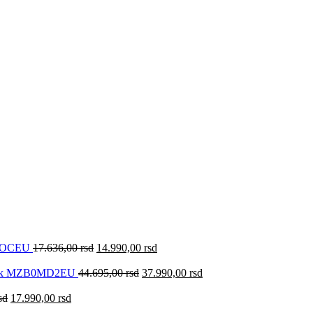
0KOCEU
17.636,00
rsd
14.990,00
rsd
lack MZB0MD2EU
44.695,00
rsd
37.990,00
rsd
sd
17.990,00
rsd