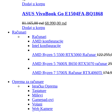
Dodaj u korpu
ASUS VivoBook Go E1504FA-BQ1868
81.165,00
rsd
68.990,00
rsd
Dodaj u korpu
Računari
Računari
AMD konfiguracije
Intel konfiguracije
AMD Ryzen 5 5500 RTX5060 Računar
122.255,
AMD Ryzen 5 7600X B650 RTX5070 računar
25
AMD Ryzen 7 5700X Računar RTX4060Ti
174.
Oprema za računare
Igračka Oprema
Tastature
Miševi
Gamepad-ovi
Volani
Web Kamere