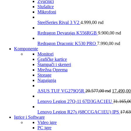
Zvučnici
Slušalice
Mikrofoni
SteelSeries Rival 3 V2
4.999,00
rsd
Redragon Devarajas K556RGB
9.900,00
rsd
Redragon Draconic K530 PRO
7.990,00
rsd
Komponente
Monitori
Grafičke kartice
Štampači i skeneri
Mrežna Oprema
Storage
Napajanja
ASUS TUF VG279Q5R
20.577,00
rsd
17.490,0
Lenovo Legion 27Q-11 67D3GAC1EU
31.165,0
Lenovo Legion R27s (68CCGAC1EU) IPS
17.6
Igrice i Software
Video igre
PC igre