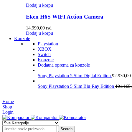
Dodaj u korpu
Eken H6S WIFI Action Camera
14.990,00
rsd
Dodaj u korpu
Konzole
Playstation
XBOX
Switch
Konzole
Dodatna oprema za konzole
Sony Playstation 5 Slim Digital Edition
92.930,00
Sony Playstation 5 Slim Blu-Ray Edition
101.165
Home
Shop
Login