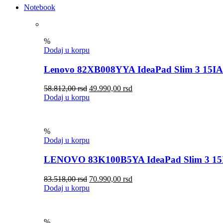
Notebook
%
Dodaj u korpu
Lenovo 82XB008YYA IdeaPad Slim 3 15I
58.812,00
rsd
49.990,00
rsd
Dodaj u korpu
%
Dodaj u korpu
LENOVO 83K100B5YA IdeaPad Slim 3 15
83.518,00
rsd
70.990,00
rsd
Dodaj u korpu
%