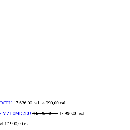
0KOCEU
17.636,00
rsd
14.990,00
rsd
lack MZB0MD2EU
44.695,00
rsd
37.990,00
rsd
sd
17.990,00
rsd