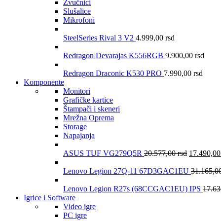
Zvučnici
Slušalice
Mikrofoni
SteelSeries Rival 3 V2
4.999,00
rsd
Redragon Devarajas K556RGB
9.900,00
rsd
Redragon Draconic K530 PRO
7.990,00
rsd
Komponente
Monitori
Grafičke kartice
Štampači i skeneri
Mrežna Oprema
Storage
Napajanja
ASUS TUF VG279Q5R
20.577,00
rsd
17.490,0
Lenovo Legion 27Q-11 67D3GAC1EU
31.165,0
Lenovo Legion R27s (68CCGAC1EU) IPS
17.6
Igrice i Software
Video igre
PC igre