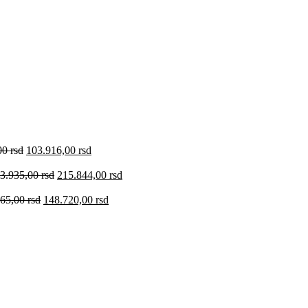
00
rsd
103.916,00
rsd
3.935,00
rsd
215.844,00
rsd
965,00
rsd
148.720,00
rsd