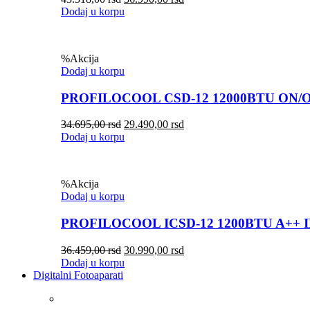
Dodaj u korpu
%
Akcija
Dodaj u korpu
PROFILOCOOL CSD-12 12000BTU ON/
34.695,00
rsd
29.490,00
rsd
Dodaj u korpu
%
Akcija
Dodaj u korpu
PROFILOCOOL ICSD-12 1200BTU A++ 
36.459,00
rsd
30.990,00
rsd
Dodaj u korpu
Digitalni Fotoaparati