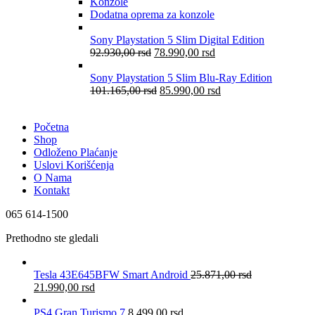
Konzole
Dodatna oprema za konzole
Sony Playstation 5 Slim Digital Edition
92.930,00
rsd
78.990,00
rsd
Sony Playstation 5 Slim Blu-Ray Edition
101.165,00
rsd
85.990,00
rsd
Početna
Shop
Odloženo Plaćanje
Uslovi Korišćenja
O Nama
Kontakt
065 614-1500
Prethodno ste gledali
Tesla 43E645BFW Smart Android
25.871,00
rsd
21.990,00
rsd
PS4 Gran Turismo 7
8.499,00
rsd