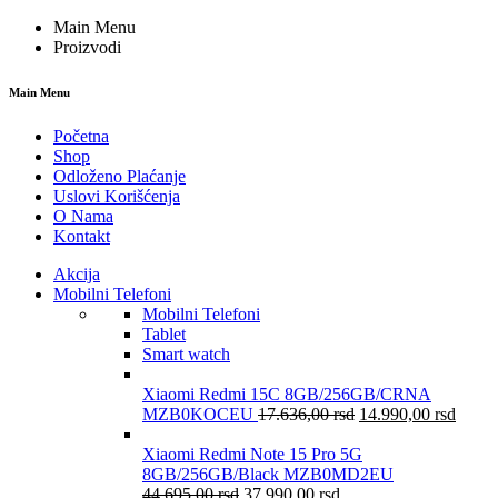
Main Menu
Proizvodi
Main Menu
Početna
Shop
Odloženo Plaćanje
Uslovi Korišćenja
O Nama
Kontakt
Akcija
Mobilni Telefoni
Mobilni Telefoni
Tablet
Smart watch
Xiaomi Redmi 15C 8GB/256GB/CRNA
MZB0KOCEU
17.636,00
rsd
14.990,00
rsd
Xiaomi Redmi Note 15 Pro 5G
8GB/256GB/Black MZB0MD2EU
44.695,00
rsd
37.990,00
rsd