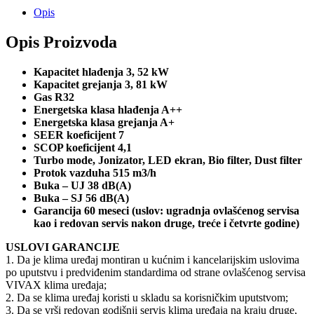
Opis
Opis Proizvoda
Kapacitet hlađenja 3, 52 kW
Kapacitet grejanja 3, 81 kW
Gas R32
Energetska klasa hlađenja A++
Energetska klasa grejanja A+
SEER koeficijent 7
SCOP koeficijent 4,1
Turbo mode, Jonizator, LED ekran, Bio filter, Dust filter
Protok vazduha 515 m3/h
Buka – UJ 38 dB(A)
Buka – SJ 56 dB(A)
Garancija 60 meseci (uslov: ugradnja ovlašćenog servisa
kao i redovan servis nakon druge, treće i četvrte godine)
USLOVI GARANCIJE
1. Da je klima uređaj montiran u kućnim i kancelarijskim uslovima
po uputstvu i predviđenim standardima od strane ovlašćenog servisa
VIVAX klima uređaja;
2. Da se klima uređaj koristi u skladu sa korisničkim uputstvom;
3. Da se vrši redovan godišnji servis klima uređaja na kraju druge,