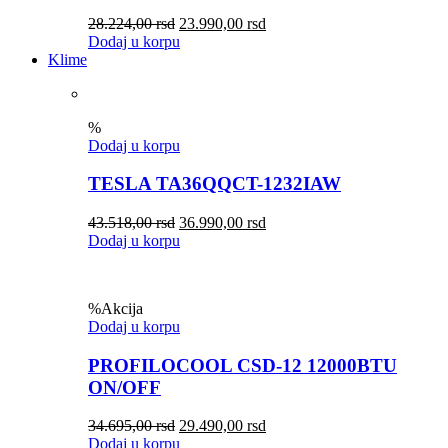
28.224,00
rsd
23.990,00
rsd
Dodaj u korpu
Klime
%
Dodaj u korpu
TESLA TA36QQCT-1232IAW
43.518,00
rsd
36.990,00
rsd
Dodaj u korpu
%
Akcija
Dodaj u korpu
PROFILOCOOL CSD-12 12000BTU
ON/OFF
34.695,00
rsd
29.490,00
rsd
Dodaj u korpu