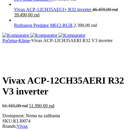
Vivax ACP-12CH35AEGI+ R32 inverter
46.459,00
rsd
39.490,00
rsd
Redragon Predator M612-RGB
2.390,00
rsd
Početna
›
Klime
›
Vivax ACP-12CH35AERI R32 V3 inverter
Nema na Stanju
Vivax ACP-12CH35AERI R32
V3 inverter
61.165,00
rsd
51.990,00
rsd
Dostupnost:
Nema na zalihama
SKU:
KLI0074
Brands:
Vivax