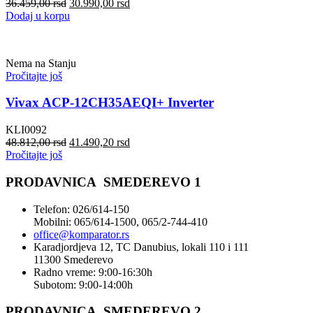
36.459,00
rsd
30.990,00
rsd
Dodaj u korpu
Nema na Stanju
Pročitajte još
Vivax ACP-12CH35AEQI+ Inverter
KLI0092
48.812,00
rsd
41.490,20
rsd
Pročitajte još
PRODAVNICA SMEDEREVO 1
Telefon: 026/614-150
Mobilni: 065/614-1500, 065/2-744-410
office@
komparator
.rs
Karadjordjeva 12, TC Danubius, lokali 110 i 111
11300 Smederevo
Radno vreme: 9:00-16:30h
Subotom: 9:00-14:00h
PRODAVNICA SMEDEREVO 2