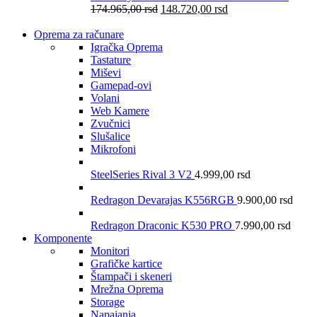
174.965,00
rsd
148.720,00
rsd
Oprema za računare
Igračka Oprema
Tastature
Miševi
Gamepad-ovi
Volani
Web Kamere
Zvučnici
Slušalice
Mikrofoni
SteelSeries Rival 3 V2
4.999,00
rsd
Redragon Devarajas K556RGB
9.900,00
rsd
Redragon Draconic K530 PRO
7.990,00
rsd
Komponente
Monitori
Grafičke kartice
Štampači i skeneri
Mrežna Oprema
Storage
Napajanja