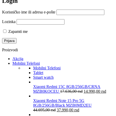
Login
Korisničko ime ili adresa e-pošte
Lozinka
Zapamti me
Proizvodi
Akcija
Mobilni Telefoni
Mobilni Telefoni
Tablet
Smart watch
Xiaomi Redmi 15C 8GB/256GB/CRNA
MZB0KOCEU
17.636,00
rsd
14.990,00
rsd
Xiaomi Redmi Note 15 Pro 5G
8GB/256GB/Black MZB0MD2EU
44.695,00
rsd
37.990,00
rsd