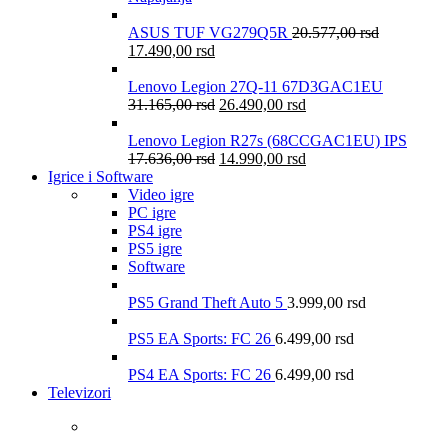
ASUS TUF VG279Q5R
20.577,00
rsd
17.490,00
rsd
Lenovo Legion 27Q-11 67D3GAC1EU
31.165,00
rsd
26.490,00
rsd
Lenovo Legion R27s (68CCGAC1EU) IPS
17.636,00
rsd
14.990,00
rsd
Igrice i Software
Video igre
PC igre
PS4 igre
PS5 igre
Software
PS5 Grand Theft Auto 5
3.999,00
rsd
PS5 EA Sports: FC 26
6.499,00
rsd
PS4 EA Sports: FC 26
6.499,00
rsd
Televizori