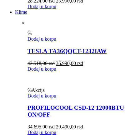
28.224,00
rsd
23.990,00
rsd
Dodaj u korpu
Klime
%
Dodaj u korpu
TESLA TA36QQCT-1232IAW
43.518,00
rsd
36.990,00
rsd
Dodaj u korpu
%
Akcija
Dodaj u korpu
PROFILOCOOL CSD-12 12000BTU
ON/OFF
34.695,00
rsd
29.490,00
rsd
Dodaj u korpu