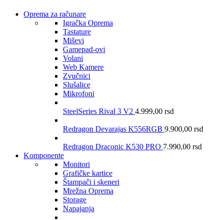
Oprema za računare
Igračka Oprema
Tastature
Miševi
Gamepad-ovi
Volani
Web Kamere
Zvučnici
Slušalice
Mikrofoni
SteelSeries Rival 3 V2
4.999,00
rsd
Redragon Devarajas K556RGB
9.900,00
rsd
Redragon Draconic K530 PRO
7.990,00
rsd
Komponente
Monitori
Grafičke kartice
Štampači i skeneri
Mrežna Oprema
Storage
Napajanja