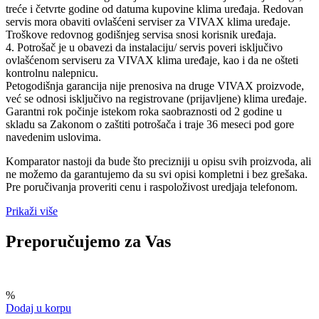
treće i četvrte godine od datuma kupovine klima uređaja. Redovan
servis mora obaviti ovlašćeni serviser za VIVAX klima uređaje.
Troškove redovnog godišnjeg servisa snosi korisnik uređaja.
4. Potrošač je u obavezi da instalaciju/ servis poveri isključivo
ovlašćenom serviseru za VIVAX klima uređaje, kao i da ne ošteti
kontrolnu nalepnicu.
Petogodišnja garancija nije prenosiva na druge VIVAX proizvode,
već se odnosi isključivo na registrovane (prijavljene) klima uređaje.
Garantni rok počinje istekom roka saobraznosti od 2 godine u
skladu sa Zakonom o zaštiti potrošača i traje 36 meseci pod gore
navedenim uslovima.
Komparator nastoji da bude što precizniji u opisu svih proizvoda, ali
ne možemo da garantujemo da su svi opisi kompletni i bez grešaka.
Pre poručivanja proveriti cenu i raspoloživost uredjaja telefonom.
Prikaži više
Preporučujemo za Vas
%
Dodaj u korpu