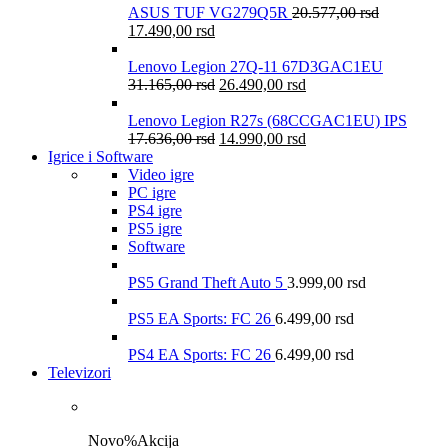
ASUS TUF VG279Q5R
20.577,00
rsd
17.490,00
rsd
Lenovo Legion 27Q-11 67D3GAC1EU
31.165,00
rsd
26.490,00
rsd
Lenovo Legion R27s (68CCGAC1EU) IPS
17.636,00
rsd
14.990,00
rsd
Igrice i Software
Video igre
PC igre
PS4 igre
PS5 igre
Software
PS5 Grand Theft Auto 5
3.999,00
rsd
PS5 EA Sports: FC 26
6.499,00
rsd
PS4 EA Sports: FC 26
6.499,00
rsd
Televizori
Novo
%
Akcija