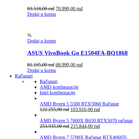
83.518,00
rsd
70.990,00
rsd
Dodaj u korpu
%
Dodaj u korpu
ASUS VivoBook Go E1504FA-BQ1868
81.165,00
rsd
68.990,00
rsd
Dodaj u korpu
Računari
Računari
AMD konfiguracije
Intel konfiguracije
AMD Ryzen 5 5500 RTX5060 Računar
122.255,00
rsd
103.916,00
rsd
AMD Ryzen 5 7600X B650 RTX5070 računar
253.935,00
rsd
215.844,00
rsd
AMD Ryzen 7 5700X Računar RTX4060Ti