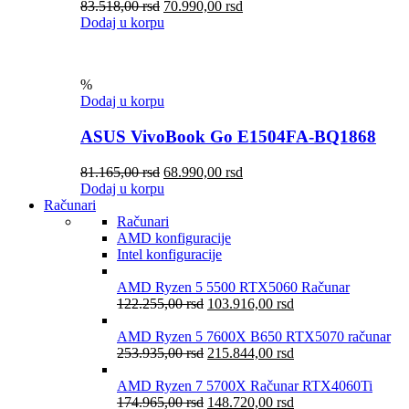
83.518,00
rsd
70.990,00
rsd
Dodaj u korpu
%
Dodaj u korpu
ASUS VivoBook Go E1504FA-BQ1868
81.165,00
rsd
68.990,00
rsd
Dodaj u korpu
Računari
Računari
AMD konfiguracije
Intel konfiguracije
AMD Ryzen 5 5500 RTX5060 Računar
122.255,00
rsd
103.916,00
rsd
AMD Ryzen 5 7600X B650 RTX5070 računar
253.935,00
rsd
215.844,00
rsd
AMD Ryzen 7 5700X Računar RTX4060Ti
174.965,00
rsd
148.720,00
rsd