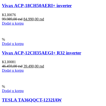
Vivax ACP-18CH50AERI+ inverter
KLI0076
99.989,00
rsd
84.990,00
rsd
Dodaj u korpu
%
Dodaj u korpu
Vivax ACP-12CH35AEGI+ R32 inverter
KLI0081
46.459,00
rsd
39.490,00
rsd
Dodaj u korpu
%
Dodaj u korpu
TESLA TA36QQCT-1232IAW