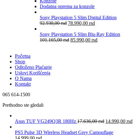
Konzole
Dodatna oprema za konzole
Sony Playstation 5 Slim Digital Edition
92.930,00
rsd
78.990,00
rsd
Sony Playstation 5 Slim Blu-Ray Edition
101.165,00
rsd
85.990,00
rsd
Početna
Shop
Odloženo Plaćanje
Uslovi Korišćenja
O Nama
Kontakt
065 614-1500
Prethodno ste gledali
Asus TUF VG249Q3R 180Hz
17.636,00
rsd
14.990,00
rsd
PS5 Pulse 3D Wireless Headset Grey Camouflage
14.999,00
rsd