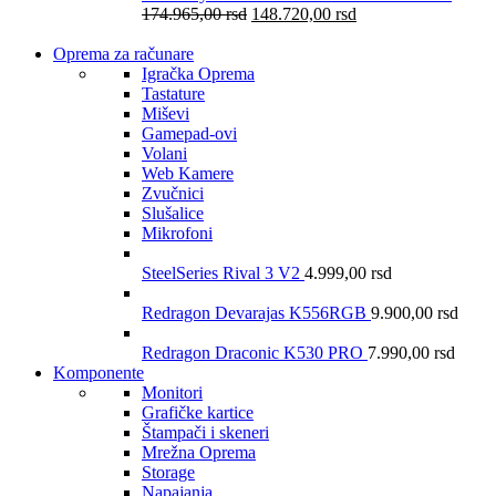
174.965,00
rsd
148.720,00
rsd
Oprema za računare
Igračka Oprema
Tastature
Miševi
Gamepad-ovi
Volani
Web Kamere
Zvučnici
Slušalice
Mikrofoni
SteelSeries Rival 3 V2
4.999,00
rsd
Redragon Devarajas K556RGB
9.900,00
rsd
Redragon Draconic K530 PRO
7.990,00
rsd
Komponente
Monitori
Grafičke kartice
Štampači i skeneri
Mrežna Oprema
Storage
Napajanja