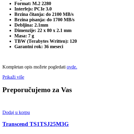
Format: M.2 2280
Interfejs: PCIe 3.0
Brzina čitanja: do 2100 MB/s
Brzina pisanja: do 1700 MB/s
Debljina: 2.1mm
Dimenzije: 22 x 80 x 2.1 mm
Masa: 7 g
TBW (Terabytes Written): 120
Garantni rok: 36 meseci
Kompletan opis možete pogledati
ovde.
Prikaži više
Preporučujemo za Vas
Dodaj u korpu
Transcend TS1TSJ25M3G