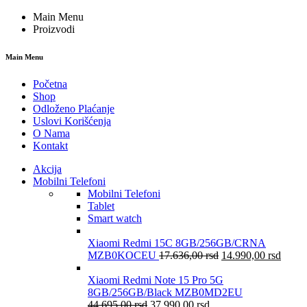
Main Menu
Proizvodi
Main Menu
Početna
Shop
Odloženo Plaćanje
Uslovi Korišćenja
O Nama
Kontakt
Akcija
Mobilni Telefoni
Mobilni Telefoni
Tablet
Smart watch
Xiaomi Redmi 15C 8GB/256GB/CRNA
MZB0KOCEU
17.636,00
rsd
14.990,00
rsd
Xiaomi Redmi Note 15 Pro 5G
8GB/256GB/Black MZB0MD2EU
44.695,00
rsd
37.990,00
rsd