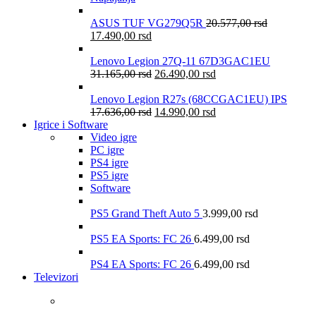
ASUS TUF VG279Q5R
20.577,00
rsd
17.490,00
rsd
Lenovo Legion 27Q-11 67D3GAC1EU
31.165,00
rsd
26.490,00
rsd
Lenovo Legion R27s (68CCGAC1EU) IPS
17.636,00
rsd
14.990,00
rsd
Igrice i Software
Video igre
PC igre
PS4 igre
PS5 igre
Software
PS5 Grand Theft Auto 5
3.999,00
rsd
PS5 EA Sports: FC 26
6.499,00
rsd
PS4 EA Sports: FC 26
6.499,00
rsd
Televizori