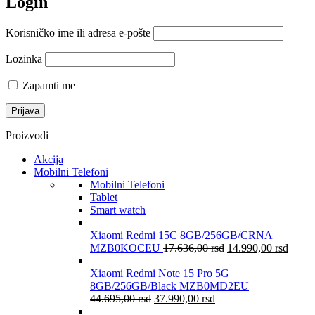
Login
Korisničko ime ili adresa e-pošte
Lozinka
Zapamti me
Proizvodi
Akcija
Mobilni Telefoni
Mobilni Telefoni
Tablet
Smart watch
Xiaomi Redmi 15C 8GB/256GB/CRNA
MZB0KOCEU
17.636,00
rsd
14.990,00
rsd
Xiaomi Redmi Note 15 Pro 5G
8GB/256GB/Black MZB0MD2EU
44.695,00
rsd
37.990,00
rsd