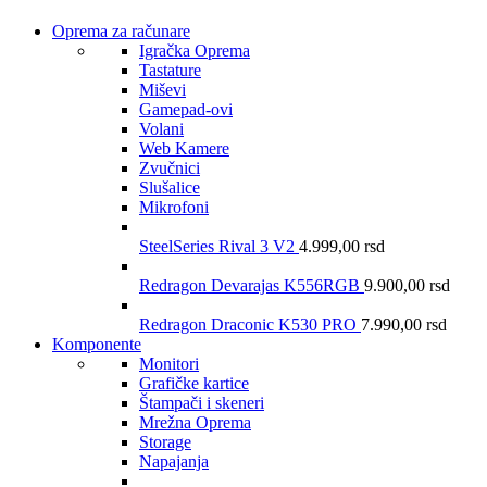
Oprema za računare
Igračka Oprema
Tastature
Miševi
Gamepad-ovi
Volani
Web Kamere
Zvučnici
Slušalice
Mikrofoni
SteelSeries Rival 3 V2
4.999,00
rsd
Redragon Devarajas K556RGB
9.900,00
rsd
Redragon Draconic K530 PRO
7.990,00
rsd
Komponente
Monitori
Grafičke kartice
Štampači i skeneri
Mrežna Oprema
Storage
Napajanja