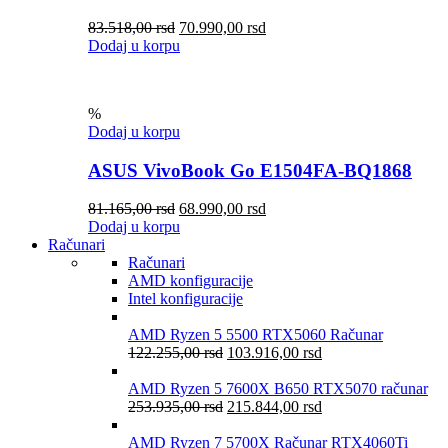
83.518,00
rsd
70.990,00
rsd
Dodaj u korpu
%
Dodaj u korpu
ASUS VivoBook Go E1504FA-BQ1868
81.165,00
rsd
68.990,00
rsd
Dodaj u korpu
Računari
Računari
AMD konfiguracije
Intel konfiguracije
AMD Ryzen 5 5500 RTX5060 Računar
122.255,00
rsd
103.916,00
rsd
AMD Ryzen 5 7600X B650 RTX5070 računar
253.935,00
rsd
215.844,00
rsd
AMD Ryzen 7 5700X Računar RTX4060Ti