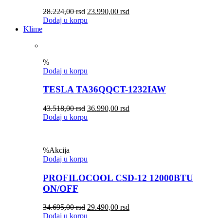
28.224,00
rsd
23.990,00
rsd
Dodaj u korpu
Klime
%
Dodaj u korpu
TESLA TA36QQCT-1232IAW
43.518,00
rsd
36.990,00
rsd
Dodaj u korpu
%
Akcija
Dodaj u korpu
PROFILOCOOL CSD-12 12000BTU
ON/OFF
34.695,00
rsd
29.490,00
rsd
Dodaj u korpu