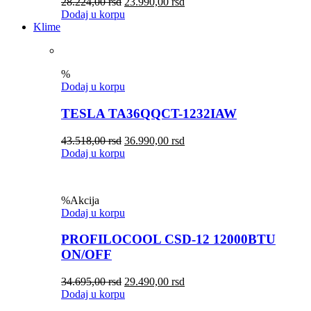
28.224,00
rsd
23.990,00
rsd
Dodaj u korpu
Klime
%
Dodaj u korpu
TESLA TA36QQCT-1232IAW
43.518,00
rsd
36.990,00
rsd
Dodaj u korpu
%
Akcija
Dodaj u korpu
PROFILOCOOL CSD-12 12000BTU
ON/OFF
34.695,00
rsd
29.490,00
rsd
Dodaj u korpu