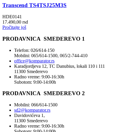
Transcend TS4TSJ25M3S
HDE0141
17.490,00
rsd
Pročitajte još
PRODAVNICA SMEDEREVO 1
Telefon: 026/614-150
Mobilni: 065/614-1500, 065/2-744-410
office@
komparator
.rs
Karadjordjeva 12, TC Danubius, lokali 110 i 111
11300 Smederevo
Radno vreme: 9:00-16:30h
Subotom: 9:00-14:00h
PRODAVNICA SMEDEREVO 2
Mobilni: 066/614-1500
sd2@komparator.rs
Davidovićeva 1,
11300 Smederevo
Radno vreme: 9:00-16:30h
Subotom: 9:00-14:00h