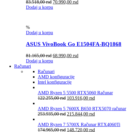
83.518,00
rsd
70.990,00
rsd
Dodaj u korpu
%
Dodaj u korpu
ASUS VivoBook Go E1504FA-BQ1868
81.165,00
rsd
68.990,00
rsd
Dodaj u korpu
Računari
Računari
AMD konfiguracije
Intel konfiguracije
AMD Ryzen 5 5500 RTX5060 Računar
122.255,00
rsd
103.916,00
rsd
AMD Ryzen 5 7600X B650 RTX5070 računar
253.935,00
rsd
215.844,00
rsd
AMD Ryzen 7 5700X Računar RTX4060Ti
174.965,00
rsd
148.720,00
rsd