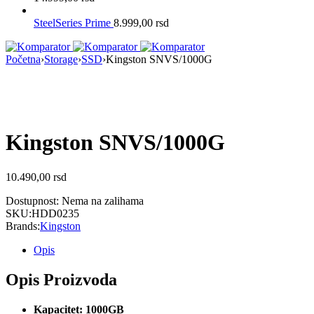
SteelSeries Prime
8.999,00
rsd
Početna
›
Storage
›
SSD
›
Kingston SNVS/1000G
Nema na Stanju
Kingston SNVS/1000G
10.490,00
rsd
Dostupnost:
Nema na zalihama
SKU:
HDD0235
Brands:
Kingston
Opis
Opis Proizvoda
Kapacitet: 1000GB