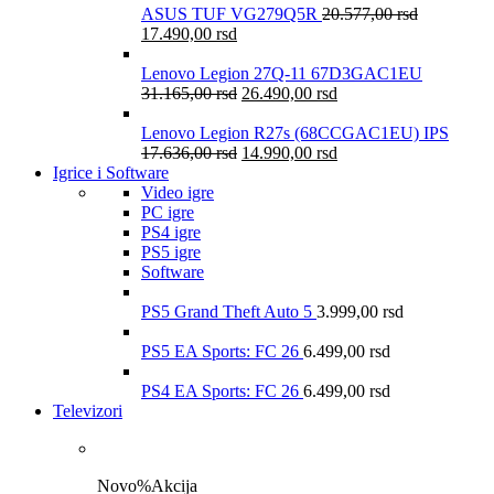
ASUS TUF VG279Q5R
20.577,00
rsd
17.490,00
rsd
Lenovo Legion 27Q-11 67D3GAC1EU
31.165,00
rsd
26.490,00
rsd
Lenovo Legion R27s (68CCGAC1EU) IPS
17.636,00
rsd
14.990,00
rsd
Igrice i Software
Video igre
PC igre
PS4 igre
PS5 igre
Software
PS5 Grand Theft Auto 5
3.999,00
rsd
PS5 EA Sports: FC 26
6.499,00
rsd
PS4 EA Sports: FC 26
6.499,00
rsd
Televizori
Novo
%
Akcija