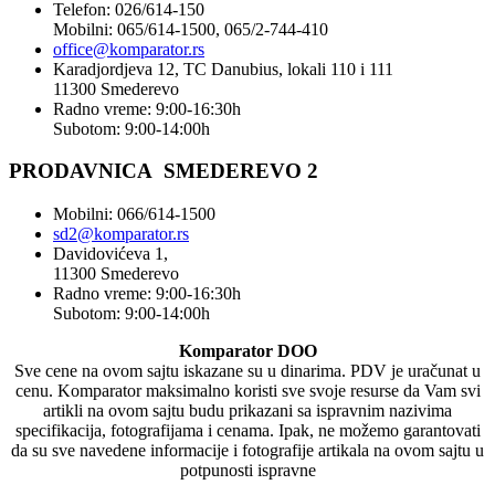
Telefon: 026/614-150
Mobilni: 065/614-1500, 065/2-744-410
office@
komparator
.rs
Karadjordjeva 12, TC Danubius, lokali 110 i 111
11300 Smederevo
Radno vreme: 9:00-16:30h
Subotom: 9:00-14:00h
PRODAVNICA SMEDEREVO 2
Mobilni: 066/614-1500
sd2@komparator.rs
Davidovićeva 1,
11300 Smederevo
Radno vreme: 9:00-16:30h
Subotom: 9:00-14:00h
Komparator DOO
Sve cene na ovom sajtu iskazane su u dinarima. PDV je uračunat u
cenu. Komparator maksimalno koristi sve svoje resurse da Vam svi
artikli na ovom sajtu budu prikazani sa ispravnim nazivima
specifikacija, fotografijama i cenama. Ipak, ne možemo garantovati
da su sve navedene informacije i fotografije artikala na ovom sajtu u
potpunosti ispravne