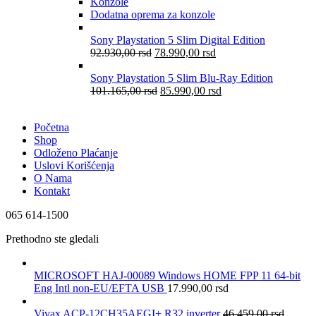
Konzole
Dodatna oprema za konzole
Sony Playstation 5 Slim Digital Edition
92.930,00
rsd
78.990,00
rsd
Sony Playstation 5 Slim Blu-Ray Edition
101.165,00
rsd
85.990,00
rsd
Početna
Shop
Odloženo Plaćanje
Uslovi Korišćenja
O Nama
Kontakt
065 614-1500
Prethodno ste gledali
MICROSOFT HAJ-00089 Windows HOME FPP 11 64-bit
Eng Intl non-EU/EFTA USB
17.990,00
rsd
Vivax ACP-12CH35AEGI+ R32 inverter
46.459,00
rsd