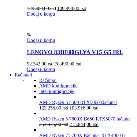
129.400,00
rsd
109.990,00
rsd
Dodaj u korpu
%
Dodaj u korpu
LENOVO 83HF00GLYA V15 G5 IRL
92.342,00
rsd
78.490,00
rsd
Dodaj u korpu
Računari
Računari
AMD konfiguracije
Intel konfiguracije
AMD Ryzen 5 5500 RTX5060 Računar
122.255,00
rsd
103.916,00
rsd
AMD Ryzen 5 7600X B650 RTX5070 računar
253.935,00
rsd
215.844,00
rsd
AMD Ryzen 7 5700X Računar RTX4060Ti