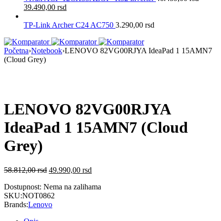
39.490,00
rsd
TP-Link Archer C24 AC750
3.290,00
rsd
Početna
›
Notebook
›
LENOVO 82VG00RJYA IdeaPad 1 15AMN7
(Cloud Grey)
Nema na Stanju
LENOVO 82VG00RJYA
IdeaPad 1 15AMN7 (Cloud
Grey)
58.812,00
rsd
49.990,00
rsd
Dostupnost:
Nema na zalihama
SKU:
NOT0862
Brands:
Lenovo