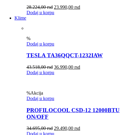
28.224,00
rsd
23.990,00
rsd
Dodaj u korpu
Klime
%
Dodaj u korpu
TESLA TA36QQCT-1232IAW
43.518,00
rsd
36.990,00
rsd
Dodaj u korpu
%
Akcija
Dodaj u korpu
PROFILOCOOL CSD-12 12000BTU
ON/OFF
34.695,00
rsd
29.490,00
rsd
Dodaj u korpu