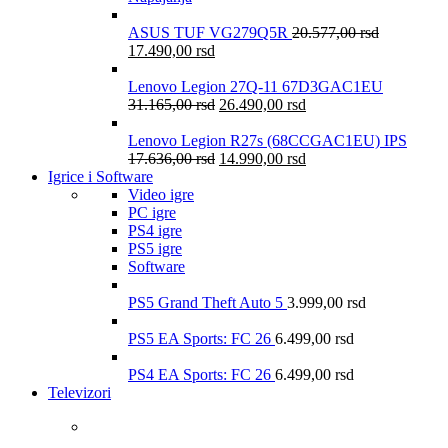
ASUS TUF VG279Q5R
20.577,00
rsd
17.490,00
rsd
Lenovo Legion 27Q-11 67D3GAC1EU
31.165,00
rsd
26.490,00
rsd
Lenovo Legion R27s (68CCGAC1EU) IPS
17.636,00
rsd
14.990,00
rsd
Igrice i Software
Video igre
PC igre
PS4 igre
PS5 igre
Software
PS5 Grand Theft Auto 5
3.999,00
rsd
PS5 EA Sports: FC 26
6.499,00
rsd
PS4 EA Sports: FC 26
6.499,00
rsd
Televizori