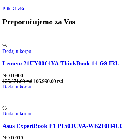
Prikaži više
Preporučujemo za Vas
%
Dodaj u korpu
Lenovo 21UY0064YA ThinkBook 14 G9 IRL
NOT0900
125.871,00
rsd
106.990,00
rsd
Dodaj u korpu
%
Dodaj u korpu
Asus ExpertBook P1 P1503CVA-WB210H4C0
NOT0919