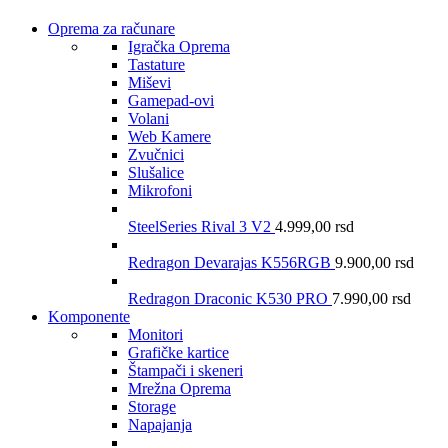
Oprema za računare
Igračka Oprema
Tastature
Miševi
Gamepad-ovi
Volani
Web Kamere
Zvučnici
Slušalice
Mikrofoni
SteelSeries Rival 3 V2
4.999,00
rsd
Redragon Devarajas K556RGB
9.900,00
rsd
Redragon Draconic K530 PRO
7.990,00
rsd
Komponente
Monitori
Grafičke kartice
Štampači i skeneri
Mrežna Oprema
Storage
Napajanja