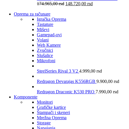
174.965,00
rsd
148.720,00
rsd
Oprema za računare
Igračka Oprema
Tastature
Miševi
Gamepad-ovi
Volani
Web Kamere
Zvučnici
Slušalice
Mikrofoni
SteelSeries Rival 3 V2
4.999,00
rsd
Redragon Devarajas K556RGB
9.900,00
rsd
Redragon Draconic K530 PRO
7.990,00
rsd
Komponente
Monitori
Grafičke kartice
Štampači i skeneri
Mrežna Oprema
Storage
Napajanja