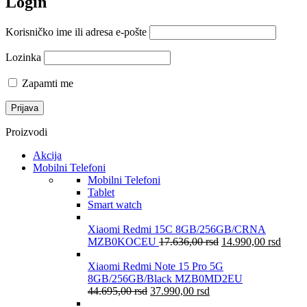
Login
Korisničko ime ili adresa e-pošte
Lozinka
Zapamti me
Proizvodi
Akcija
Mobilni Telefoni
Mobilni Telefoni
Tablet
Smart watch
Xiaomi Redmi 15C 8GB/256GB/CRNA
MZB0KOCEU
17.636,00
rsd
14.990,00
rsd
Xiaomi Redmi Note 15 Pro 5G
8GB/256GB/Black MZB0MD2EU
44.695,00
rsd
37.990,00
rsd