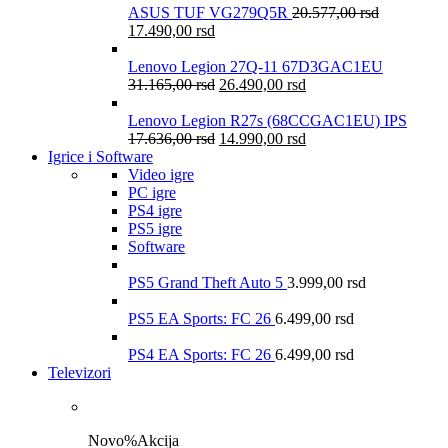
ASUS TUF VG279Q5R
20.577,00
rsd
17.490,00
rsd
Lenovo Legion 27Q-11 67D3GAC1EU
31.165,00
rsd
26.490,00
rsd
Lenovo Legion R27s (68CCGAC1EU) IPS
17.636,00
rsd
14.990,00
rsd
Igrice i Software
Video igre
PC igre
PS4 igre
PS5 igre
Software
PS5 Grand Theft Auto 5
3.999,00
rsd
PS5 EA Sports: FC 26
6.499,00
rsd
PS4 EA Sports: FC 26
6.499,00
rsd
Televizori
Novo
%
Akcija