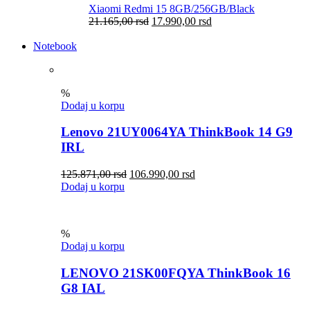
Xiaomi Redmi 15 8GB/256GB/Black
21.165,00
rsd
17.990,00
rsd
Notebook
%
Dodaj u korpu
Lenovo 21UY0064YA ThinkBook 14 G9
IRL
125.871,00
rsd
106.990,00
rsd
Dodaj u korpu
%
Dodaj u korpu
LENOVO 21SK00FQYA ThinkBook 16
G8 IAL