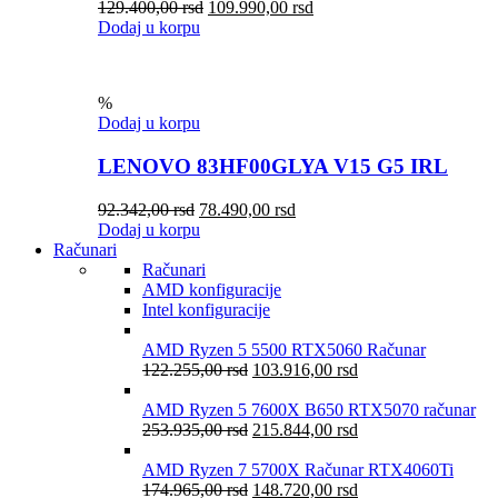
129.400,00
rsd
109.990,00
rsd
Dodaj u korpu
%
Dodaj u korpu
LENOVO 83HF00GLYA V15 G5 IRL
92.342,00
rsd
78.490,00
rsd
Dodaj u korpu
Računari
Računari
AMD konfiguracije
Intel konfiguracije
AMD Ryzen 5 5500 RTX5060 Računar
122.255,00
rsd
103.916,00
rsd
AMD Ryzen 5 7600X B650 RTX5070 računar
253.935,00
rsd
215.844,00
rsd
AMD Ryzen 7 5700X Računar RTX4060Ti
174.965,00
rsd
148.720,00
rsd