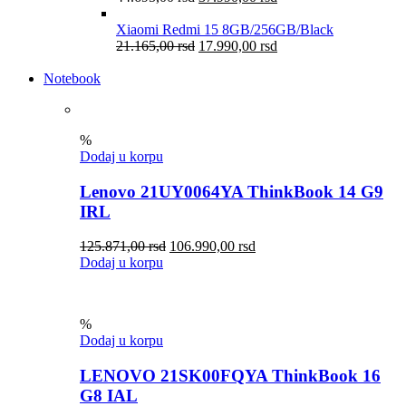
Xiaomi Redmi 15 8GB/256GB/Black
21.165,00
rsd
17.990,00
rsd
Notebook
%
Dodaj u korpu
Lenovo 21UY0064YA ThinkBook 14 G9
IRL
125.871,00
rsd
106.990,00
rsd
Dodaj u korpu
%
Dodaj u korpu
LENOVO 21SK00FQYA ThinkBook 16
G8 IAL