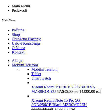
Main Menu
Proizvodi
Main Menu
Početna
Shop
Odloženo Plaćanje
Uslovi Korišćenja
O Nama
Kontakt
Akcija
Mobilni Telefoni
Mobilni Telefoni
Tablet
Smart watch
Xiaomi Redmi 15C 8GB/256GB/CRNA
MZB0KOCEU
17.636,00
rsd
14.990,00
rsd
Xiaomi Redmi Note 15 Pro 5G
8GB/256GB/Black MZB0MD2EU
44.695,00
rsd
37.990,00
rsd