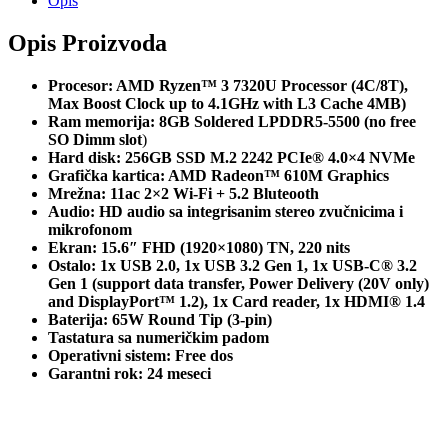
Opis
Opis Proizvoda
Procesor: AMD Ryzen™ 3 7320U Processor (4C/8T),
Max Boost Clock up to 4.1GHz with L3 Cache 4MB)
Ram memorija: 8GB Soldered LPDDR5-5500 (no free
SO Dimm slot
)
Hard disk: 256GB SSD M.2 2242 PCIe® 4.0×4 NVMe
Grafička kartica: AMD Radeon™ 610M Graphics
Mrežna: 11ac 2×2 Wi-Fi + 5.2 Bluteooth
Audio: HD audio sa integrisanim stereo zvučnicima i
mikrofonom
Ekran: 15.6″ FHD (1920×1080) TN, 220 nits
Ostalo: 1x USB 2.0, 1x USB 3.2 Gen 1, 1x USB-C® 3.2
Gen 1 (support data transfer, Power Delivery (20V only)
and DisplayPort™ 1.2), 1x Card reader, 1x HDMI® 1.4
Baterija: 65W Round Tip (3-pin)
Tastatura sa numeričkim padom
Operativni sistem: Free dos
Garantni rok: 24 meseci