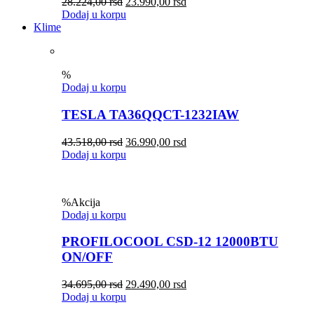
28.224,00
rsd
23.990,00
rsd
Dodaj u korpu
Klime
%
Dodaj u korpu
TESLA TA36QQCT-1232IAW
43.518,00
rsd
36.990,00
rsd
Dodaj u korpu
%
Akcija
Dodaj u korpu
PROFILOCOOL CSD-12 12000BTU
ON/OFF
34.695,00
rsd
29.490,00
rsd
Dodaj u korpu