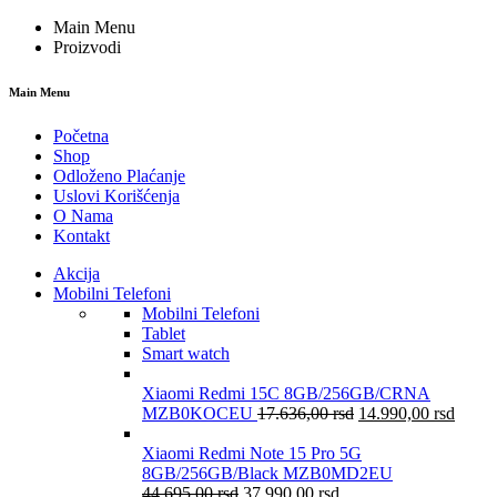
Main Menu
Proizvodi
Main Menu
Početna
Shop
Odloženo Plaćanje
Uslovi Korišćenja
O Nama
Kontakt
Akcija
Mobilni Telefoni
Mobilni Telefoni
Tablet
Smart watch
Xiaomi Redmi 15C 8GB/256GB/CRNA
MZB0KOCEU
17.636,00
rsd
14.990,00
rsd
Xiaomi Redmi Note 15 Pro 5G
8GB/256GB/Black MZB0MD2EU
44.695,00
rsd
37.990,00
rsd