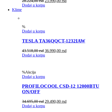
28.224,00
rsd
23.990,00
rsd
Dodaj u korpu
Klime
%
Dodaj u korpu
TESLA TA36QQCT-1232IAW
43.518,00
rsd
36.990,00
rsd
Dodaj u korpu
%
Akcija
Dodaj u korpu
PROFILOCOOL CSD-12 12000BTU
ON/OFF
34.695,00
rsd
29.490,00
rsd
Dodaj u korpu