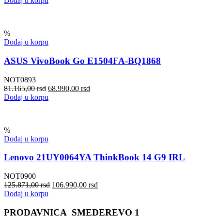
Dodaj u korpu
%
Dodaj u korpu
ASUS VivoBook Go E1504FA-BQ1868
NOT0893
81.165,00
rsd
68.990,00
rsd
Dodaj u korpu
%
Dodaj u korpu
Lenovo 21UY0064YA ThinkBook 14 G9 IRL
NOT0900
125.871,00
rsd
106.990,00
rsd
Dodaj u korpu
PRODAVNICA SMEDEREVO 1