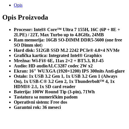
Opis
Opis Proizvoda
Procesor: Intel® Core™ Ultra 7 155H, 16C (6P + 8E +
2LPE) / 22T, Max Turbo up to 4.8GHz, 24MB
Ram memorija: 16GB SO-DIMM DDR5-5600 (one free
SO Dimm slot
)
Hard disk: 512GB SSD M.2 2242 PCIe® 4.0×4 NVMe
Grafička kartica:
Integrated Intel® Graphics
Mrežna: Wi-Fi® 6E, 11ax 2×2 + BT5.3, RJ-45
Audio: HD audioALC3287 codec 2W x2
Ekran: 16″ WUXGA (1920×1200) IPS 300nits Anti-glare
Ostalo: 1x USB 3.2 Gen 1, 1x USB 3.2 Gen 1 (Always
On), 1x USB-C® 3.2 Gen 2, 1x Thunderbolt™ 4, 1x
HDMI® 2.1, 1x SD card reader
Baterija: 100W Round Tip (3-pin), 71Wh
Tastatura sa numeričkim padom
Operativni sistem: Free dos
Garantni rok: 36 meseci