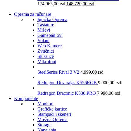
174.965,00
rsd
148.720,00
rsd
Oprema za računare
Igračka Oprema
Tastature
Miševi
Gamepad-ovi
Volani
Web Kamere
Zvučnici
Slušalice
Mikrofoni
SteelSeries Rival 3 V2
4.999,00
rsd
Redragon Devarajas K556RGB
9.900,00
rsd
Redragon Draconic K530 PRO
7.990,00
rsd
Komponente
Monitori
Grafičke kartice
Štampači i skeneri
Mrežna Oprema
Storage
Napajanja