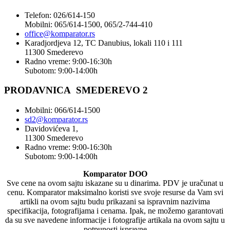
Telefon: 026/614-150
Mobilni: 065/614-1500, 065/2-744-410
office@
komparator
.rs
Karadjordjeva 12, TC Danubius, lokali 110 i 111
11300 Smederevo
Radno vreme: 9:00-16:30h
Subotom: 9:00-14:00h
PRODAVNICA SMEDEREVO 2
Mobilni: 066/614-1500
sd2@komparator.rs
Davidovićeva 1,
11300 Smederevo
Radno vreme: 9:00-16:30h
Subotom: 9:00-14:00h
Komparator DOO
Sve cene na ovom sajtu iskazane su u dinarima. PDV je uračunat u
cenu. Komparator maksimalno koristi sve svoje resurse da Vam svi
artikli na ovom sajtu budu prikazani sa ispravnim nazivima
specifikacija, fotografijama i cenama. Ipak, ne možemo garantovati
da su sve navedene informacije i fotografije artikala na ovom sajtu u
potpunosti ispravne