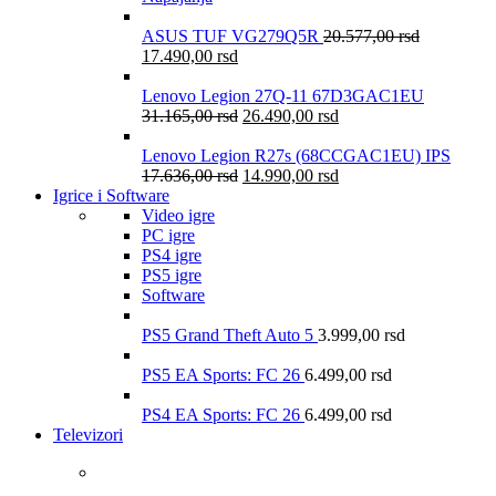
ASUS TUF VG279Q5R
20.577,00
rsd
17.490,00
rsd
Lenovo Legion 27Q-11 67D3GAC1EU
31.165,00
rsd
26.490,00
rsd
Lenovo Legion R27s (68CCGAC1EU) IPS
17.636,00
rsd
14.990,00
rsd
Igrice i Software
Video igre
PC igre
PS4 igre
PS5 igre
Software
PS5 Grand Theft Auto 5
3.999,00
rsd
PS5 EA Sports: FC 26
6.499,00
rsd
PS4 EA Sports: FC 26
6.499,00
rsd
Televizori