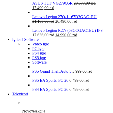
ASUS TUF VG279Q5R
20.577,00
rsd
17.490,00
rsd
Lenovo Legion 27Q-11 67D3GAC1EU
31.165,00
rsd
26.490,00
rsd
Lenovo Legion R27s (68CCGAC1EU) IPS
17.636,00
rsd
14.990,00
rsd
Igrice i Software
Video igre
PC igre
PS4 igre
PS5 igre
Software
PS5 Grand Theft Auto 5
3.999,00
rsd
PS5 EA Sports: FC 26
6.499,00
rsd
PS4 EA Sports: FC 26
6.499,00
rsd
Televizori
Novo
%
Akcija