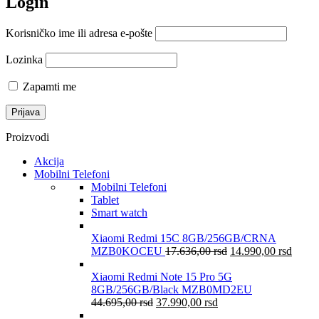
Login
Korisničko ime ili adresa e-pošte
Lozinka
Zapamti me
Proizvodi
Akcija
Mobilni Telefoni
Mobilni Telefoni
Tablet
Smart watch
Xiaomi Redmi 15C 8GB/256GB/CRNA
MZB0KOCEU
17.636,00
rsd
14.990,00
rsd
Xiaomi Redmi Note 15 Pro 5G
8GB/256GB/Black MZB0MD2EU
44.695,00
rsd
37.990,00
rsd