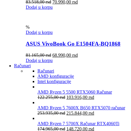
83.518,00
rsd
70.990,00
rsd
Dodaj u korpu
%
Dodaj u korpu
ASUS VivoBook Go E1504FA-BQ1868
81.165,00
rsd
68.990,00
rsd
Dodaj u korpu
Računari
Računari
AMD konfiguracije
Intel konfiguracije
AMD Ryzen 5 5500 RTX5060 Računar
122.255,00
rsd
103.916,00
rsd
AMD Ryzen 5 7600X B650 RTX5070 računar
253.935,00
rsd
215.844,00
rsd
AMD Ryzen 7 5700X Računar RTX4060Ti
174.965,00
rsd
148.720,00
rsd