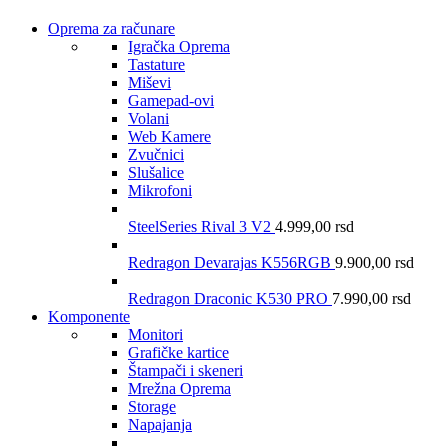
Oprema za računare
Igračka Oprema
Tastature
Miševi
Gamepad-ovi
Volani
Web Kamere
Zvučnici
Slušalice
Mikrofoni
SteelSeries Rival 3 V2
4.999,00
rsd
Redragon Devarajas K556RGB
9.900,00
rsd
Redragon Draconic K530 PRO
7.990,00
rsd
Komponente
Monitori
Grafičke kartice
Štampači i skeneri
Mrežna Oprema
Storage
Napajanja