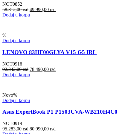
NOT0852
58.812,00
rsd
49.990,00
rsd
Dodaj u korpu
%
Dodaj u korpu
LENOVO 83HF00GLYA V15 G5 IRL
NOT0916
92.342,00
rsd
78.490,00
rsd
Dodaj u korpu
Novo
%
Dodaj u korpu
Asus ExpertBook P1 P1503CVA-WB210H4C0
NOT0919
95.283,00
rsd
80.990,00
rsd