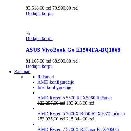
83.518,00
rsd
70.990,00
rsd
Dodaj u korpu
%
Dodaj u korpu
ASUS VivoBook Go E1504FA-BQ1868
81.165,00
rsd
68.990,00
rsd
Dodaj u korpu
Računari
Računari
AMD konfiguracije
Intel konfiguracije
AMD Ryzen 5 5500 RTX5060 Računar
122.255,00
rsd
103.916,00
rsd
AMD Ryzen 5 7600X B650 RTX5070 računar
253.935,00
rsd
215.844,00
rsd
AMD Ryzen 7 5700X Računar RTX4060Ti