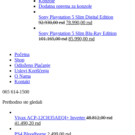
Konzole
Dodatna oprema za konzole
Sony Playstation 5 Slim Digital Edition
92.930,00
rsd
78.990,00
rsd
Sony Playstation 5 Slim Blu-Ray Edition
101.165,00
rsd
85.990,00
rsd
Početna
Shop
Odloženo Plaćanje
Uslovi Korišćenja
O Nama
Kontakt
065 614-1500
Prethodno ste gledali
Vivax ACP-12CH35AEQI+ Inverter
48.812,00
rsd
41.490,20
rsd
PS4 Bloodborne
2.499,00
rsd