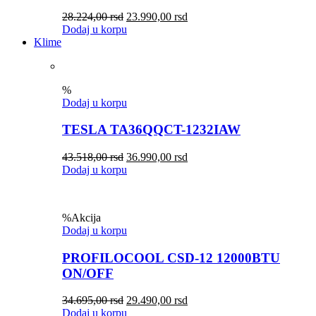
28.224,00
rsd
23.990,00
rsd
Dodaj u korpu
Klime
%
Dodaj u korpu
TESLA TA36QQCT-1232IAW
43.518,00
rsd
36.990,00
rsd
Dodaj u korpu
%
Akcija
Dodaj u korpu
PROFILOCOOL CSD-12 12000BTU
ON/OFF
34.695,00
rsd
29.490,00
rsd
Dodaj u korpu