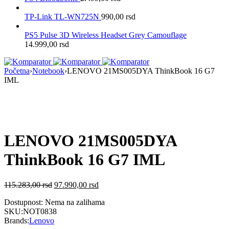
TP-Link TL-WN725N
990,00
rsd
PS5 Pulse 3D Wireless Headset Grey Camouflage
14.999,00
rsd
Početna
›
Notebook
›
LENOVO 21MS005DYA ThinkBook 16 G7
IML
Nema na Stanju
LENOVO 21MS005DYA
ThinkBook 16 G7 IML
115.283,00
rsd
97.990,00
rsd
Dostupnost:
Nema na zalihama
SKU:
NOT0838
Brands:
Lenovo