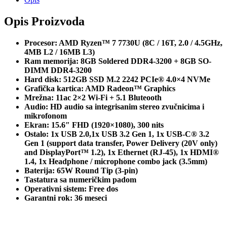
Opis Proizvoda
Procesor: AMD Ryzen™ 7 7730U (8C / 16T, 2.0 / 4.5GHz,
4MB L2 / 16MB L3)
Ram memorija: 8GB Soldered DDR4-3200 + 8GB SO-
DIMM DDR4-3200
Hard disk: 512GB SSD M.2 2242 PCIe® 4.0×4 NVMe
Grafička kartica: AMD Radeon™ Graphics
Mrežna: 11ac 2×2 Wi-Fi + 5.1 Bluteooth
Audio: HD audio sa integrisanim stereo zvučnicima i
mikrofonom
Ekran: 15.6″ FHD (1920×1080), 300 nits
Ostalo: 1x USB 2.0,1x USB 3.2 Gen 1, 1x USB-C® 3.2
Gen 1 (support data transfer, Power Delivery (20V only)
and DisplayPort™ 1.2), 1x Ethernet (RJ-45), 1x HDMI®
1.4, 1x Headphone / microphone combo jack (3.5mm)
Baterija: 65W Round Tip (3-pin)
Tastatura sa numeričkim padom
Operativni sistem: Free dos
Garantni rok: 36 meseci