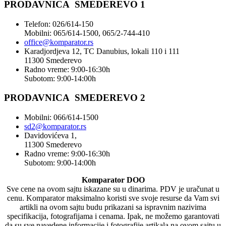
PRODAVNICA SMEDEREVO 1
Telefon: 026/614-150
Mobilni: 065/614-1500, 065/2-744-410
office@
komparator
.rs
Karadjordjeva 12, TC Danubius, lokali 110 i 111
11300 Smederevo
Radno vreme: 9:00-16:30h
Subotom: 9:00-14:00h
PRODAVNICA SMEDEREVO 2
Mobilni: 066/614-1500
sd2@komparator.rs
Davidovićeva 1,
11300 Smederevo
Radno vreme: 9:00-16:30h
Subotom: 9:00-14:00h
Komparator DOO
Sve cene na ovom sajtu iskazane su u dinarima. PDV je uračunat u
cenu. Komparator maksimalno koristi sve svoje resurse da Vam svi
artikli na ovom sajtu budu prikazani sa ispravnim nazivima
specifikacija, fotografijama i cenama. Ipak, ne možemo garantovati
da su sve navedene informacije i fotografije artikala na ovom sajtu u