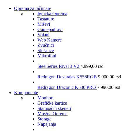
Oprema za računare
Igračka Oprema
Tastature
Miševi
Gamepad-ovi
Volani
Web Kamere
Zvučnici
Slušalice
Mikrofoni
SteelSeries Rival 3 V2
4.999,00
rsd
Redragon Devarajas K556RGB
9.900,00
rsd
Redragon Draconic K530 PRO
7.990,00
rsd
Komponente
Monitori
Grafičke kartice
Štampači i skeneri
Mrežna Oprema
Storage
Napajanja