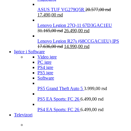
ASUS TUF VG279Q5R
20.577,00
rsd
17.490,00
rsd
Lenovo Legion 27Q-11 67D3GAC1EU
31.165,00
rsd
26.490,00
rsd
Lenovo Legion R27s (68CCGAC1EU) IPS
17.636,00
rsd
14.990,00
rsd
Igrice i Software
Video igre
PC igre
PS4 igre
PS5 igre
Software
PS5 Grand Theft Auto 5
3.999,00
rsd
PS5 EA Sports: FC 26
6.499,00
rsd
PS4 EA Sports: FC 26
6.499,00
rsd
Televizori