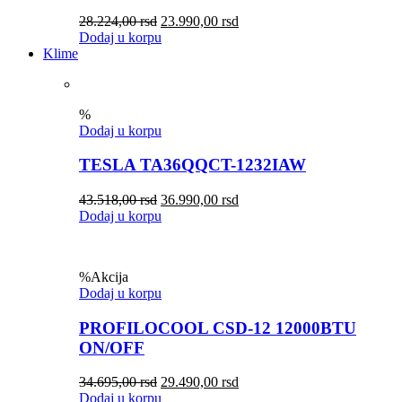
28.224,00
rsd
23.990,00
rsd
Dodaj u korpu
Klime
%
Dodaj u korpu
TESLA TA36QQCT-1232IAW
43.518,00
rsd
36.990,00
rsd
Dodaj u korpu
%
Akcija
Dodaj u korpu
PROFILOCOOL CSD-12 12000BTU
ON/OFF
34.695,00
rsd
29.490,00
rsd
Dodaj u korpu