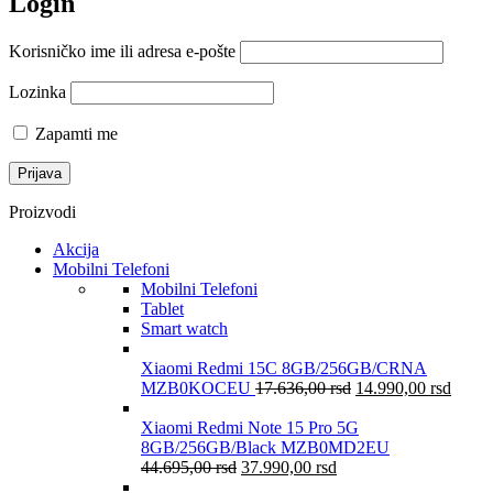
Login
Korisničko ime ili adresa e-pošte
Lozinka
Zapamti me
Proizvodi
Akcija
Mobilni Telefoni
Mobilni Telefoni
Tablet
Smart watch
Xiaomi Redmi 15C 8GB/256GB/CRNA
MZB0KOCEU
17.636,00
rsd
14.990,00
rsd
Xiaomi Redmi Note 15 Pro 5G
8GB/256GB/Black MZB0MD2EU
44.695,00
rsd
37.990,00
rsd