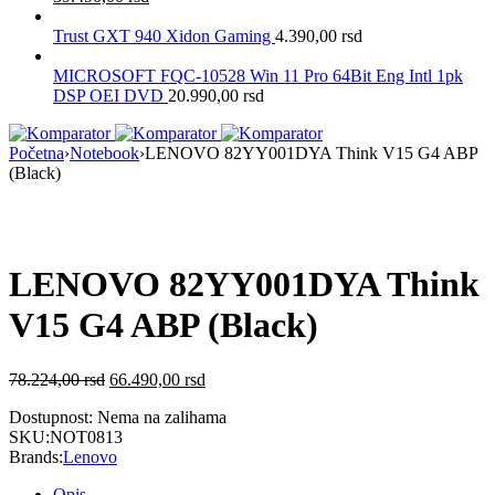
Trust GXT 940 Xidon Gaming
4.390,00
rsd
MICROSOFT FQC-10528 Win 11 Pro 64Bit Eng Intl 1pk
DSP OEI DVD
20.990,00
rsd
Početna
›
Notebook
›
LENOVO 82YY001DYA Think V15 G4 ABP
(Black)
Nema na Stanju
LENOVO 82YY001DYA Think
V15 G4 ABP (Black)
78.224,00
rsd
66.490,00
rsd
Dostupnost:
Nema na zalihama
SKU:
NOT0813
Brands:
Lenovo
Opis