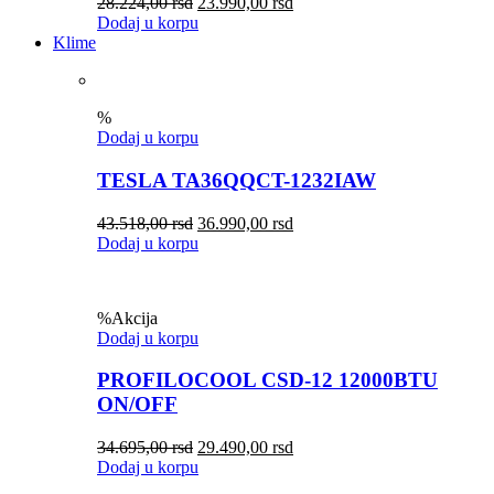
28.224,00
rsd
23.990,00
rsd
Dodaj u korpu
Klime
%
Dodaj u korpu
TESLA TA36QQCT-1232IAW
43.518,00
rsd
36.990,00
rsd
Dodaj u korpu
%
Akcija
Dodaj u korpu
PROFILOCOOL CSD-12 12000BTU
ON/OFF
34.695,00
rsd
29.490,00
rsd
Dodaj u korpu