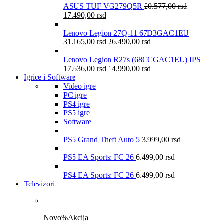
ASUS TUF VG279Q5R
20.577,00
rsd
17.490,00
rsd
Lenovo Legion 27Q-11 67D3GAC1EU
31.165,00
rsd
26.490,00
rsd
Lenovo Legion R27s (68CCGAC1EU) IPS
17.636,00
rsd
14.990,00
rsd
Igrice i Software
Video igre
PC igre
PS4 igre
PS5 igre
Software
PS5 Grand Theft Auto 5
3.999,00
rsd
PS5 EA Sports: FC 26
6.499,00
rsd
PS4 EA Sports: FC 26
6.499,00
rsd
Televizori
Novo
%
Akcija