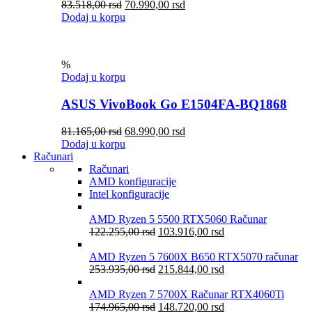
83.518,00
rsd
70.990,00
rsd
Dodaj u korpu
%
Dodaj u korpu
ASUS VivoBook Go E1504FA-BQ1868
81.165,00
rsd
68.990,00
rsd
Dodaj u korpu
Računari
Računari
AMD konfiguracije
Intel konfiguracije
AMD Ryzen 5 5500 RTX5060 Računar
122.255,00
rsd
103.916,00
rsd
AMD Ryzen 5 7600X B650 RTX5070 računar
253.935,00
rsd
215.844,00
rsd
AMD Ryzen 7 5700X Računar RTX4060Ti
174.965,00
rsd
148.720,00
rsd