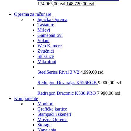
174.965,00
rsd
148.720,00
rsd
Oprema za računare
Igračka Oprema
Tastature
Miševi
Gamepad-ovi
Volani
Web Kamere
Zvučnici
Slušalice
Mikrofoni
SteelSeries Rival 3 V2
4.999,00
rsd
Redragon Devarajas K556RGB
9.900,00
rsd
Redragon Draconic K530 PRO
7.990,00
rsd
Komponente
Monitori
Grafičke kartice
Štampači i skeneri
Mrežna Oprema
Storage
Napajanja