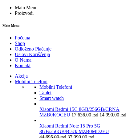
Main Menu
Proizvodi
Main Menu
Početna
Shop
Odloženo Plaćanje
Uslovi Korišćenja
O Nama
Kontakt
Akcija
Mobilni Telefoni
Mobilni Telefoni
Tablet
Smart watch
Xiaomi Redmi 15C 8GB/256GB/CRNA
MZB0KOCEU
17.636,00
rsd
14.990,00
rsd
Xiaomi Redmi Note 15 Pro 5G
8GB/256GB/Black MZB0MD2EU
44.695,00
rsd
37.990,00
rsd