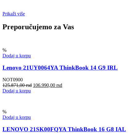
Prikaži više
Preporučujemo za Vas
%
Dodaj u korpu
Lenovo 21UY0064YA ThinkBook 14 G9 IRL
NOT0900
125.871,00
rsd
106.990,00
rsd
Dodaj u korpu
%
Dodaj u korpu
LENOVO 21SK00FQYA ThinkBook 16 G8 IAL