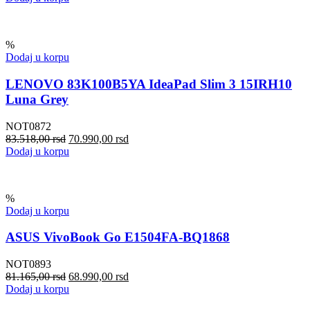
%
Dodaj u korpu
LENOVO 83K100B5YA IdeaPad Slim 3 15IRH10
Luna Grey
NOT0872
83.518,00
rsd
70.990,00
rsd
Dodaj u korpu
%
Dodaj u korpu
ASUS VivoBook Go E1504FA-BQ1868
NOT0893
81.165,00
rsd
68.990,00
rsd
Dodaj u korpu