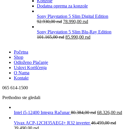
Konzole
Dodatna oprema za konzole
Sony Playstation 5 Slim Digital Edition
92.930,00
rsd
78.990,00
rsd
Sony Playstation 5 Slim Blu-Ray Edition
101.165,00
rsd
85.990,00
rsd
Početna
Shop
Odloženo Plaćanje
Uslovi Korišćenja
O Nama
Kontakt
065 614-1500
Prethodno ste gledali
Intel i5-12400 Integra Računar
80.384,00
rsd
68.326,00
rsd
Vivax ACP-12CH35AEGI+ R32 inverter
46.459,00
rsd
39.490,00
rsd