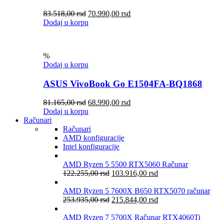
83.518,00
rsd
70.990,00
rsd
Dodaj u korpu
%
Dodaj u korpu
ASUS VivoBook Go E1504FA-BQ1868
81.165,00
rsd
68.990,00
rsd
Dodaj u korpu
Računari
Računari
AMD konfiguracije
Intel konfiguracije
AMD Ryzen 5 5500 RTX5060 Računar
122.255,00
rsd
103.916,00
rsd
AMD Ryzen 5 7600X B650 RTX5070 računar
253.935,00
rsd
215.844,00
rsd
AMD Ryzen 7 5700X Računar RTX4060Ti