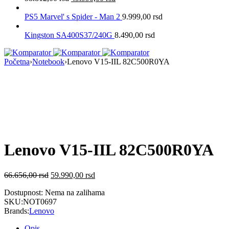
PS5 Marvel' s Spider - Man 2
9.999,00
rsd
Kingston SA400S37/240G
8.490,00
rsd
Početna
›
Notebook
›
Lenovo V15-IIL 82C500R0YA
Nema na Stanju
Lenovo V15-IIL 82C500R0YA
66.656,00
rsd
59.990,00
rsd
Dostupnost:
Nema na zalihama
SKU:
NOT0697
Brands:
Lenovo
Opis