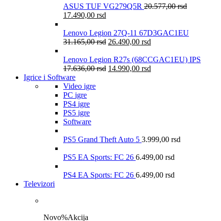
ASUS TUF VG279Q5R
20.577,00
rsd
17.490,00
rsd
Lenovo Legion 27Q-11 67D3GAC1EU
31.165,00
rsd
26.490,00
rsd
Lenovo Legion R27s (68CCGAC1EU) IPS
17.636,00
rsd
14.990,00
rsd
Igrice i Software
Video igre
PC igre
PS4 igre
PS5 igre
Software
PS5 Grand Theft Auto 5
3.999,00
rsd
PS5 EA Sports: FC 26
6.499,00
rsd
PS4 EA Sports: FC 26
6.499,00
rsd
Televizori
Novo
%
Akcija