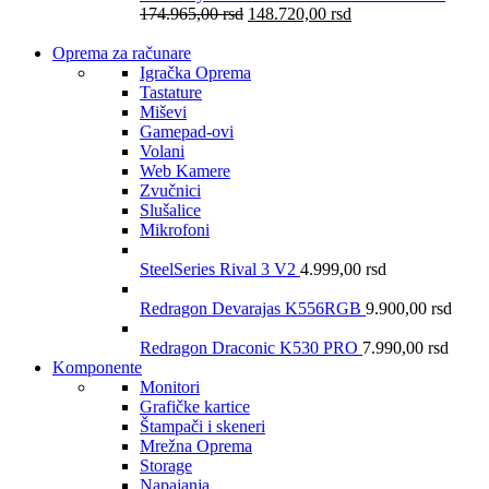
174.965,00
rsd
148.720,00
rsd
Oprema za računare
Igračka Oprema
Tastature
Miševi
Gamepad-ovi
Volani
Web Kamere
Zvučnici
Slušalice
Mikrofoni
SteelSeries Rival 3 V2
4.999,00
rsd
Redragon Devarajas K556RGB
9.900,00
rsd
Redragon Draconic K530 PRO
7.990,00
rsd
Komponente
Monitori
Grafičke kartice
Štampači i skeneri
Mrežna Oprema
Storage
Napajanja