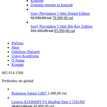
Konzole
Dodatna oprema za konzole
Sony Playstation 5 Slim Digital Edition
92.930,00
rsd
78.990,00
rsd
Sony Playstation 5 Slim Blu-Ray Edition
101.165,00
rsd
85.990,00
rsd
Početna
Shop
Odloženo Plaćanje
Uslovi Korišćenja
O Nama
Kontakt
065 614-1500
Prethodno ste gledali
Redragon Saturn G807
2.490,00
rsd
Lenovo 82XB008YYA IdeaPad Slim 3 15IAN8
58.812,00
rsd
49.990,00
rsd