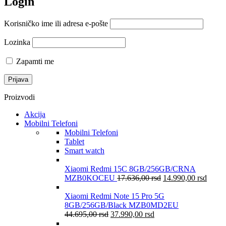
Login
Korisničko ime ili adresa e-pošte
Lozinka
Zapamti me
Proizvodi
Akcija
Mobilni Telefoni
Mobilni Telefoni
Tablet
Smart watch
Xiaomi Redmi 15C 8GB/256GB/CRNA
MZB0KOCEU
17.636,00
rsd
14.990,00
rsd
Xiaomi Redmi Note 15 Pro 5G
8GB/256GB/Black MZB0MD2EU
44.695,00
rsd
37.990,00
rsd