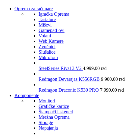
Oprema za računare
Igračka Oprema
Tastature
Miševi
Gamepad-ovi
Volani
Web Kamere
Zvučnici
Slušalice
Mikrofoni
SteelSeries Rival 3 V2
4.999,00
rsd
Redragon Devarajas K556RGB
9.900,00
rsd
Redragon Draconic K530 PRO
7.990,00
rsd
Komponente
Monitori
Grafičke kartice
Štampači i skeneri
Mrežna Oprema
Storage
Napajanja