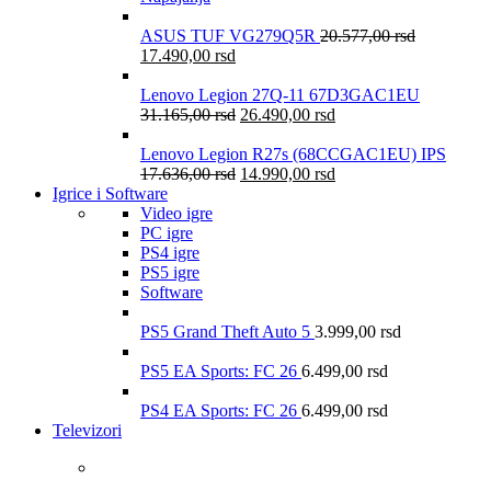
ASUS TUF VG279Q5R
20.577,00
rsd
17.490,00
rsd
Lenovo Legion 27Q-11 67D3GAC1EU
31.165,00
rsd
26.490,00
rsd
Lenovo Legion R27s (68CCGAC1EU) IPS
17.636,00
rsd
14.990,00
rsd
Igrice i Software
Video igre
PC igre
PS4 igre
PS5 igre
Software
PS5 Grand Theft Auto 5
3.999,00
rsd
PS5 EA Sports: FC 26
6.499,00
rsd
PS4 EA Sports: FC 26
6.499,00
rsd
Televizori