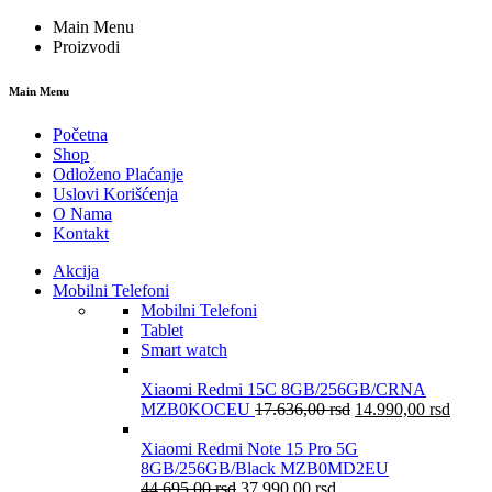
Main Menu
Proizvodi
Main Menu
Početna
Shop
Odloženo Plaćanje
Uslovi Korišćenja
O Nama
Kontakt
Akcija
Mobilni Telefoni
Mobilni Telefoni
Tablet
Smart watch
Xiaomi Redmi 15C 8GB/256GB/CRNA
MZB0KOCEU
17.636,00
rsd
14.990,00
rsd
Xiaomi Redmi Note 15 Pro 5G
8GB/256GB/Black MZB0MD2EU
44.695,00
rsd
37.990,00
rsd