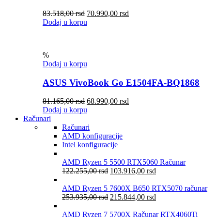
83.518,00
rsd
70.990,00
rsd
Dodaj u korpu
%
Dodaj u korpu
ASUS VivoBook Go E1504FA-BQ1868
81.165,00
rsd
68.990,00
rsd
Dodaj u korpu
Računari
Računari
AMD konfiguracije
Intel konfiguracije
AMD Ryzen 5 5500 RTX5060 Računar
122.255,00
rsd
103.916,00
rsd
AMD Ryzen 5 7600X B650 RTX5070 računar
253.935,00
rsd
215.844,00
rsd
AMD Ryzen 7 5700X Računar RTX4060Ti