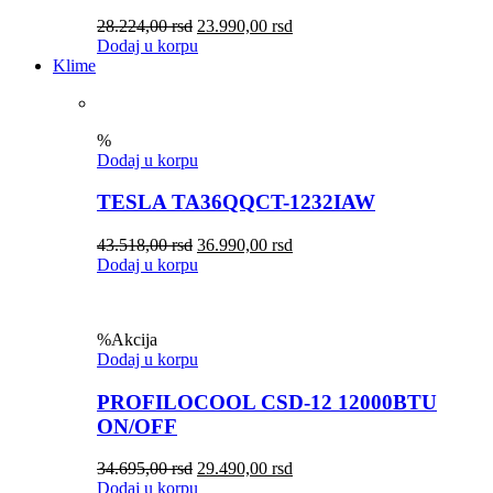
28.224,00
rsd
23.990,00
rsd
Dodaj u korpu
Klime
%
Dodaj u korpu
TESLA TA36QQCT-1232IAW
43.518,00
rsd
36.990,00
rsd
Dodaj u korpu
%
Akcija
Dodaj u korpu
PROFILOCOOL CSD-12 12000BTU
ON/OFF
34.695,00
rsd
29.490,00
rsd
Dodaj u korpu