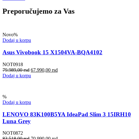
Preporučujemo za Vas
Novo
%
Dodaj u korpu
Asus Vivobook 15 X1504VA-BQA4102
NOT0918
79.989,00
rsd
67.990,00
rsd
Dodaj u korpu
%
Dodaj u korpu
LENOVO 83K100B5YA IdeaPad Slim 3 15IRH10
Luna Grey
NOT0872
83.518,00
rsd
70.990,00
rsd