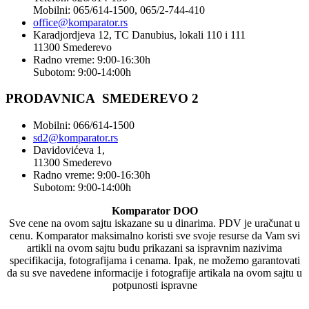
Mobilni: 065/614-1500, 065/2-744-410
office@
komparator
.rs
Karadjordjeva 12, TC Danubius, lokali 110 i 111
11300 Smederevo
Radno vreme: 9:00-16:30h
Subotom: 9:00-14:00h
PRODAVNICA SMEDEREVO 2
Mobilni: 066/614-1500
sd2@komparator.rs
Davidovićeva 1,
11300 Smederevo
Radno vreme: 9:00-16:30h
Subotom: 9:00-14:00h
Komparator DOO
Sve cene na ovom sajtu iskazane su u dinarima. PDV je uračunat u
cenu. Komparator maksimalno koristi sve svoje resurse da Vam svi
artikli na ovom sajtu budu prikazani sa ispravnim nazivima
specifikacija, fotografijama i cenama. Ipak, ne možemo garantovati
da su sve navedene informacije i fotografije artikala na ovom sajtu u
potpunosti ispravne