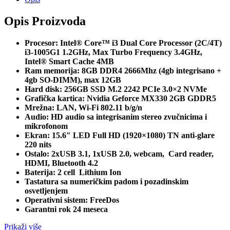
Opis Proizvoda
Procesor: Intel® Core™ i3 Dual Core Processor (2C/4T)
i3-1005G1 1.2GHz, Max Turbo Frequency 3.4GHz,
Intel® Smart Cache 4MB
Ram memorija: 8GB DDR4 2666Mhz (4gb integrisano +
4gb SO-DIMM), max 12GB
Hard disk: 256GB SSD M.2 2242 PCIe 3.0×2 NVMe
Grafička kartica:
Nvidia Geforce MX330 2GB GDDR5
Mrežna: LAN, Wi-Fi 802.11 b/g/n
Audio: HD audio sa integrisanim stereo zvučnicima i
mikrofonom
Ekran: 15.6″ LED Full HD (1920×1080) TN anti-glare
220 nits
Ostalo: 2xUSB 3.1, 1xUSB 2.0, webcam, Card reader,
HDMI, Bluetooth 4.2
Baterija: 2 cell Lithium Ion
Tastatura sa numeričkim padom i pozadinskim
osvetljenjem
Operativni sistem: FreeDos
Garantni rok 24 meseca
Prikaži više