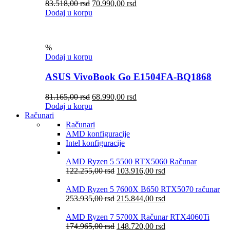
83.518,00
rsd
70.990,00
rsd
Dodaj u korpu
%
Dodaj u korpu
ASUS VivoBook Go E1504FA-BQ1868
81.165,00
rsd
68.990,00
rsd
Dodaj u korpu
Računari
Računari
AMD konfiguracije
Intel konfiguracije
AMD Ryzen 5 5500 RTX5060 Računar
122.255,00
rsd
103.916,00
rsd
AMD Ryzen 5 7600X B650 RTX5070 računar
253.935,00
rsd
215.844,00
rsd
AMD Ryzen 7 5700X Računar RTX4060Ti
174.965,00
rsd
148.720,00
rsd