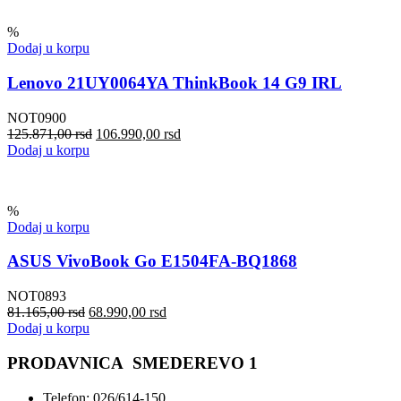
%
Dodaj u korpu
Lenovo 21UY0064YA ThinkBook 14 G9 IRL
NOT0900
125.871,00
rsd
106.990,00
rsd
Dodaj u korpu
%
Dodaj u korpu
ASUS VivoBook Go E1504FA-BQ1868
NOT0893
81.165,00
rsd
68.990,00
rsd
Dodaj u korpu
PRODAVNICA SMEDEREVO 1
Telefon: 026/614-150