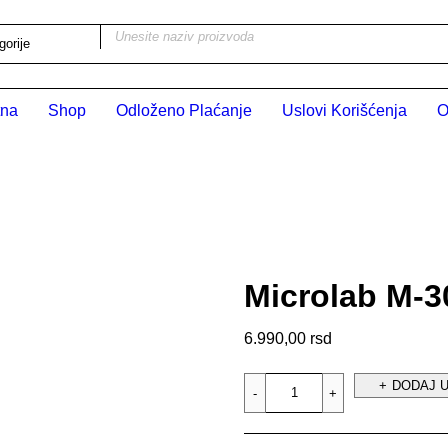
tna
Shop
Odloženo Plaćanje
Uslovi Korišćenja
O
Microlab M-
6.990,00
rsd
DODAJ 