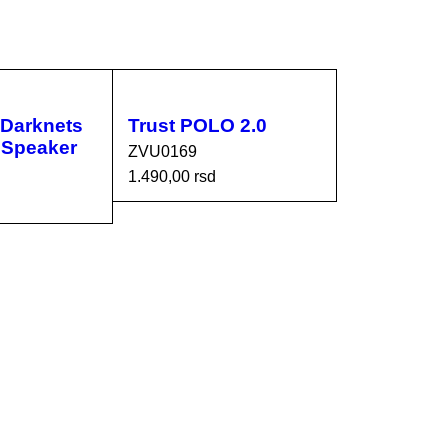
Darknets
Trust POLO 2.0
 Speaker
ZVU0169
1.490,00
rsd
DODAJ U KORPU
ORPU