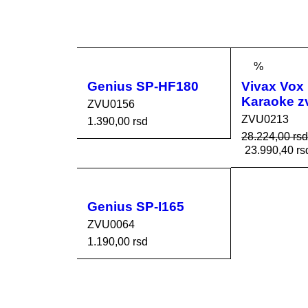
%
Genius SP-HF180
Vivax Vox
Karaoke z
ZVU0156
ZVU0213
1.390,00
rsd
28.224,00
rs
DODAJ U KORPU
23.990,40
rs
DODAJ U K
Genius SP-I165
ZVU0064
1.190,00
rsd
DODAJ U KORPU