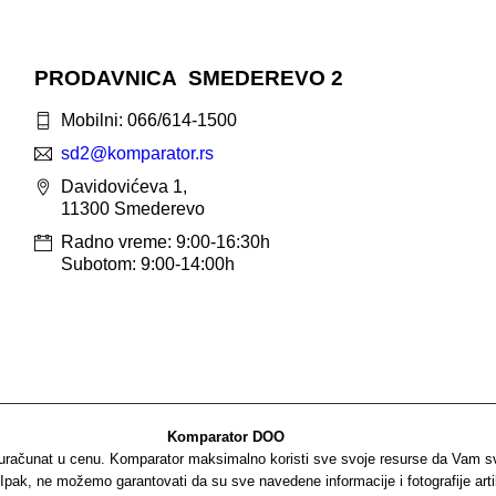
PRODAVNICA SMEDEREVO 2
Mobilni: 066/614-1500
sd2@komparator.rs
Davidovićeva 1,
11300 Smederevo
Radno vreme: 9:00-16:30h
Subotom: 9:00-14:00h
Komparator DOO
računat u cenu. Komparator maksimalno koristi sve svoje resurse da Vam svi 
 Ipak, ne možemo garantovati da su sve navedene informacije i fotografije art