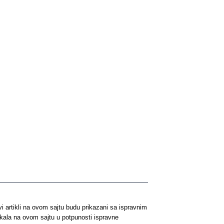
artikli na ovom sajtu budu prikazani sa ispravnim
ikala na ovom sajtu u potpunosti ispravne