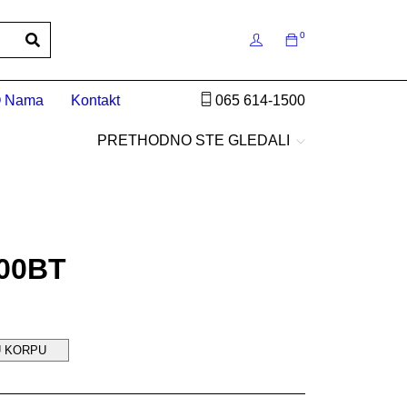
0
 Nama
Kontakt
065 614-1500
PRETHODNO STE GLEDALI
300BT
U KORPU