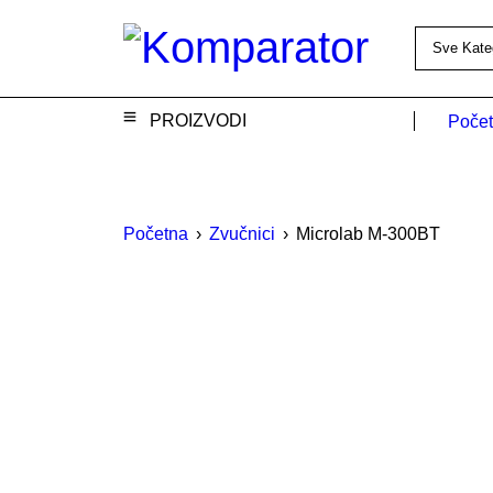
PROIZVODI
Poče
Početna
›
Zvučnici
›
Microlab M-300BT