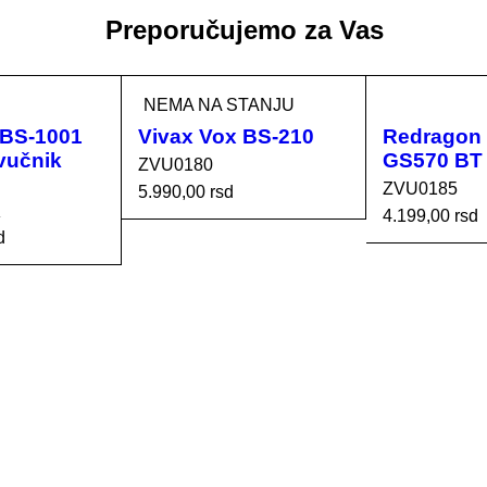
Preporučujemo za Vas
NEMA NA STANJU
 BS-1001
Vivax Vox BS-210
Redragon 
vučnik
GS570 BT
ZVU0180
ZVU0185
5.990,00
rsd
d
4.199,00
rsd
PROČITAJTE JOŠ
d
DODAJ U K
ORPU