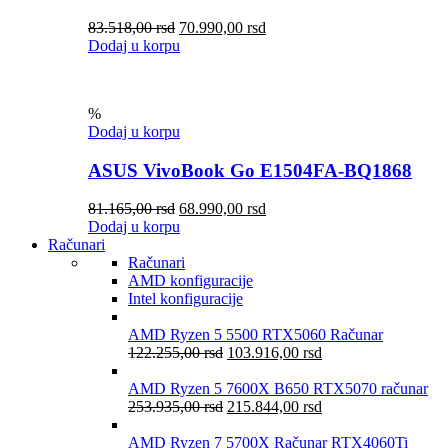
83.518,00
rsd
70.990,00
rsd
Dodaj u korpu
%
Dodaj u korpu
ASUS VivoBook Go E1504FA-BQ1868
81.165,00
rsd
68.990,00
rsd
Dodaj u korpu
Računari
Računari
AMD konfiguracije
Intel konfiguracije
AMD Ryzen 5 5500 RTX5060 Računar
122.255,00
rsd
103.916,00
rsd
AMD Ryzen 5 7600X B650 RTX5070 računar
253.935,00
rsd
215.844,00
rsd
AMD Ryzen 7 5700X Računar RTX4060Ti