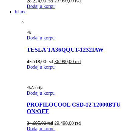
28.224,00
rsd
23.990,00
rsd
Dodaj u korpu
Klime
%
Dodaj u korpu
TESLA TA36QQCT-1232IAW
43.518,00
rsd
36.990,00
rsd
Dodaj u korpu
%
Akcija
Dodaj u korpu
PROFILOCOOL CSD-12 12000BTU
ON/OFF
34.695,00
rsd
29.490,00
rsd
Dodaj u korpu