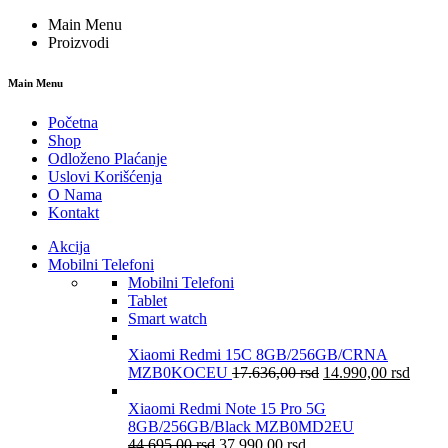
Main Menu
Proizvodi
Main Menu
Početna
Shop
Odloženo Plaćanje
Uslovi Korišćenja
O Nama
Kontakt
Akcija
Mobilni Telefoni
Mobilni Telefoni
Tablet
Smart watch
Xiaomi Redmi 15C 8GB/256GB/CRNA
MZB0KOCEU
17.636,00
rsd
14.990,00
rsd
Xiaomi Redmi Note 15 Pro 5G
8GB/256GB/Black MZB0MD2EU
44.695,00
rsd
37.990,00
rsd