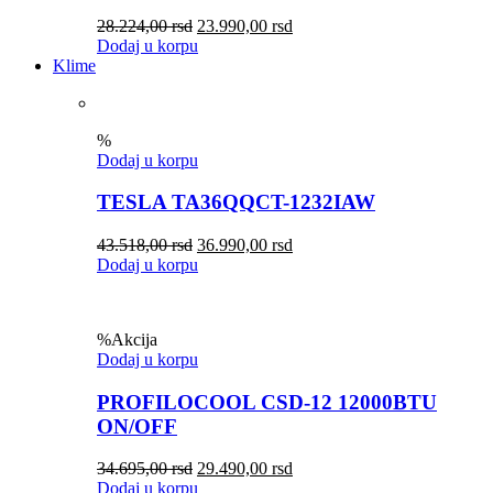
28.224,00
rsd
23.990,00
rsd
Dodaj u korpu
Klime
%
Dodaj u korpu
TESLA TA36QQCT-1232IAW
43.518,00
rsd
36.990,00
rsd
Dodaj u korpu
%
Akcija
Dodaj u korpu
PROFILOCOOL CSD-12 12000BTU
ON/OFF
34.695,00
rsd
29.490,00
rsd
Dodaj u korpu