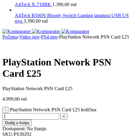
A4Tech X-710BK
1.390,00
rsd
A4Tech B500N Bloody Switch Gaming tastatura USB US
siva
3.390,00
rsd
Početna
›
Video igre
›
PS4 igre
›
PlayStation Network PSN Card £25
PlayStation Network PSN
Card £25
PlayStation Network PSN Card £25
4.999,00
rsd
PlayStation Network PSN Card £25 količina
Dodaj u korpu
Dostupnost:
Na Stanju
SKU:
PS30292