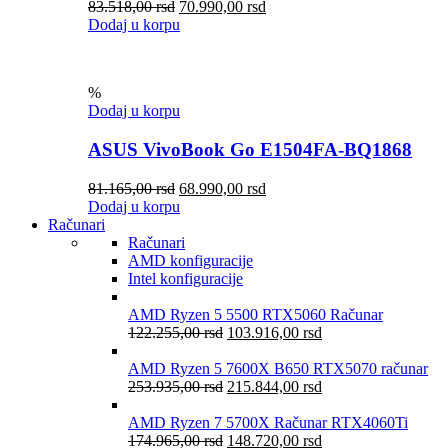
83.518,00
rsd
70.990,00
rsd
Dodaj u korpu
%
Dodaj u korpu
ASUS VivoBook Go E1504FA-BQ1868
81.165,00
rsd
68.990,00
rsd
Dodaj u korpu
Računari
Računari
AMD konfiguracije
Intel konfiguracije
AMD Ryzen 5 5500 RTX5060 Računar
122.255,00
rsd
103.916,00
rsd
AMD Ryzen 5 7600X B650 RTX5070 računar
253.935,00
rsd
215.844,00
rsd
AMD Ryzen 7 5700X Računar RTX4060Ti
174.965,00
rsd
148.720,00
rsd