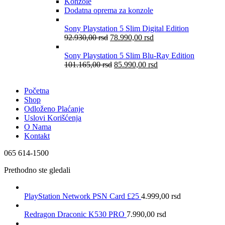
Konzole
Dodatna oprema za konzole
Sony Playstation 5 Slim Digital Edition
92.930,00
rsd
78.990,00
rsd
Sony Playstation 5 Slim Blu-Ray Edition
101.165,00
rsd
85.990,00
rsd
Početna
Shop
Odloženo Plaćanje
Uslovi Korišćenja
O Nama
Kontakt
065 614-1500
Prethodno ste gledali
PlayStation Network PSN Card £25
4.999,00
rsd
Redragon Draconic K530 PRO
7.990,00
rsd