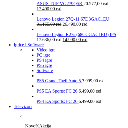
ASUS TUF VG279Q5R
20.577,00
rsd
17.490,00
rsd
Lenovo Legion 27Q-11 67D3GAC1EU
31.165,00
rsd
26.490,00
rsd
Lenovo Legion R27s (68CCGAC1EU) IPS
17.636,00
rsd
14.990,00
rsd
Igrice i Software
Video igre
PC igre
PS4 igre
PS5 igre
Software
PS5 Grand Theft Auto 5
3.999,00
rsd
PS5 EA Sports: FC 26
6.499,00
rsd
PS4 EA Sports: FC 26
6.499,00
rsd
Televizori
Novo
%
Akcija