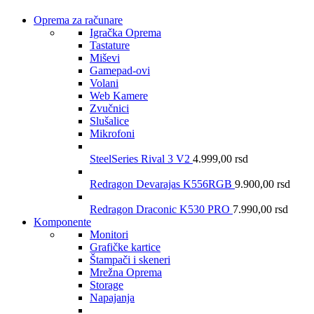
Oprema za računare
Igračka Oprema
Tastature
Miševi
Gamepad-ovi
Volani
Web Kamere
Zvučnici
Slušalice
Mikrofoni
SteelSeries Rival 3 V2
4.999,00
rsd
Redragon Devarajas K556RGB
9.900,00
rsd
Redragon Draconic K530 PRO
7.990,00
rsd
Komponente
Monitori
Grafičke kartice
Štampači i skeneri
Mrežna Oprema
Storage
Napajanja