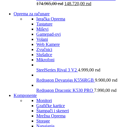
174.965,00
rsd
148.720,00
rsd
Oprema za računare
Igračka Oprema
Tastature
Miševi
Gamepad-ovi
Volani
Web Kamere
Zvučnici
Slušalice
Mikrofoni
SteelSeries Rival 3 V2
4.999,00
rsd
Redragon Devarajas K556RGB
9.900,00
rsd
Redragon Draconic K530 PRO
7.990,00
rsd
Komponente
Monitori
Grafičke kartice
Štampači i skeneri
Mrežna Oprema
Storage
Napajanja