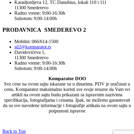
Karadjordjeva 12, TC Danubius, lokali 110 i 111
11300 Smederevo
Radno vreme: 9:00-16:30h
Subotom: 9:00-14:00h
PRODAVNICA SMEDEREVO 2
Mobilni: 066/614-1500
sd2@komparator.rs
Davidovićeva 1,
11300 Smederevo
Radno vreme: 9:00-16:30h
Subotom: 9:00-14:00h
Komparator DOO
Sve cene na ovom sajtu iskazane su u dinarima. PDV je uračunat u
cenu. Komparator maksimalno koristi sve svoje resurse da Vam svi
artikli na ovom sajtu budu prikazani sa ispravnim nazivima
specifikacija, fotografijama i cenama. Ipak, ne možemo garantovati
da su sve navedene informacije i fotografije artikala na ovom sajtu u
potpunosti ispravne
Back to Top