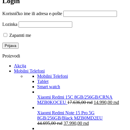
Login
Korisničko ime ili adresa e-pošte
Lozinka
Zapamti me
Proizvodi
Akcija
Mobilni Telefoni
Mobilni Telefoni
Tablet
Smart watch
Xiaomi Redmi 15C 8GB/256GB/CRNA
MZB0KOCEU
17.636,00
rsd
14.990,00
rsd
Xiaomi Redmi Note 15 Pro 5G
8GB/256GB/Black MZB0MD2EU
44.695,00
rsd
37.990,00
rsd