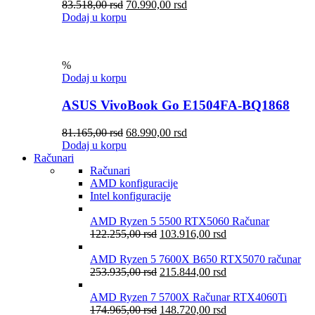
83.518,00
rsd
70.990,00
rsd
Dodaj u korpu
%
Dodaj u korpu
ASUS VivoBook Go E1504FA-BQ1868
81.165,00
rsd
68.990,00
rsd
Dodaj u korpu
Računari
Računari
AMD konfiguracije
Intel konfiguracije
AMD Ryzen 5 5500 RTX5060 Računar
122.255,00
rsd
103.916,00
rsd
AMD Ryzen 5 7600X B650 RTX5070 računar
253.935,00
rsd
215.844,00
rsd
AMD Ryzen 7 5700X Računar RTX4060Ti
174.965,00
rsd
148.720,00
rsd