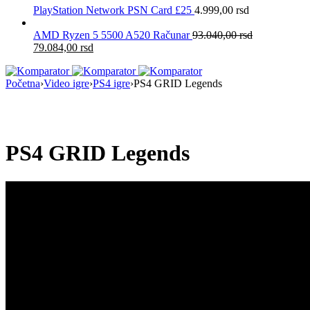
PlayStation Network PSN Card £25
4.999,00
rsd
AMD Ryzen 5 5500 A520 Računar
93.040,00
rsd
79.084,00
rsd
Početna
›
Video igre
›
PS4 igre
›
PS4 GRID Legends
Nema na Stanju
PS4 GRID Legends