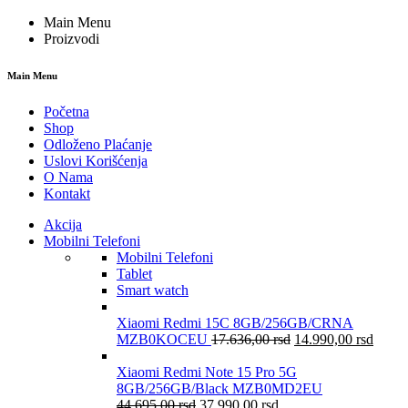
Main Menu
Proizvodi
Main Menu
Početna
Shop
Odloženo Plaćanje
Uslovi Korišćenja
O Nama
Kontakt
Akcija
Mobilni Telefoni
Mobilni Telefoni
Tablet
Smart watch
Xiaomi Redmi 15C 8GB/256GB/CRNA
MZB0KOCEU
17.636,00
rsd
14.990,00
rsd
Xiaomi Redmi Note 15 Pro 5G
8GB/256GB/Black MZB0MD2EU
44.695,00
rsd
37.990,00
rsd