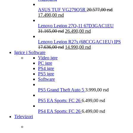
ASUS TUF VG279Q5R
20.577,00
rsd
17.490,00
rsd
Lenovo Legion 27Q-11 67D3GAC1EU
31.165,00
rsd
26.490,00
rsd
Lenovo Legion R27s (68CCGAC1EU) IPS
17.636,00
rsd
14.990,00
rsd
Igrice i Software
Video igre
PC igre
PS4 igre
PS5 igre
Software
PS5 Grand Theft Auto 5
3.999,00
rsd
PS5 EA Sports: FC 26
6.499,00
rsd
PS4 EA Sports: FC 26
6.499,00
rsd
Televizori