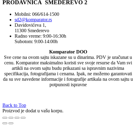
PRODAVNICA SMEDEREVO 2
Mobilni: 066/614-1500
sd2@komparator.rs
Davidovićeva 1,
11300 Smederevo
Radno vreme: 9:00-16:30h
Subotom: 9:00-14:00h
Komparator DOO
Sve cene na ovom sajtu iskazane su u dinarima. PDV je uračunat u
cenu. Komparator maksimalno koristi sve svoje resurse da Vam svi
artikli na ovom sajtu budu prikazani sa ispravnim nazivima
specifikacija, fotografijama i cenama. Ipak, ne možemo garantovati
da su sve navedene informacije i fotografije artikala na ovom sajtu u
potpunosti ispravne
Back to Top
Proizvod je dodat u vašu korpu.