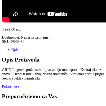
4.999,00
rsd
Dostupnost:
Nema na zalihama
SKU:
PS40489
Opis
Opis Proizvoda
GRID Legends pruža uzbudljivu akciju motosporta. Kreiraj trke iz
snova, uskoči u trke uživo, doživi dramatičnu virtuelnu priču i prigrli
osećaj spektakularnih trka.
Prikaži više
Preporučujemo za Vas