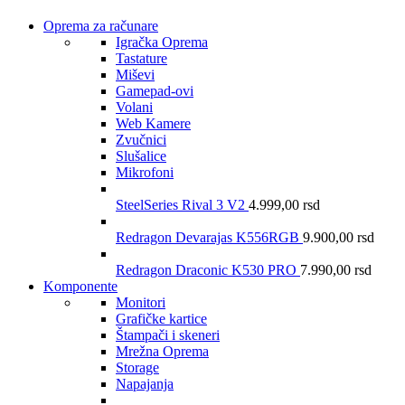
Oprema za računare
Igračka Oprema
Tastature
Miševi
Gamepad-ovi
Volani
Web Kamere
Zvučnici
Slušalice
Mikrofoni
SteelSeries Rival 3 V2
4.999,00
rsd
Redragon Devarajas K556RGB
9.900,00
rsd
Redragon Draconic K530 PRO
7.990,00
rsd
Komponente
Monitori
Grafičke kartice
Štampači i skeneri
Mrežna Oprema
Storage
Napajanja