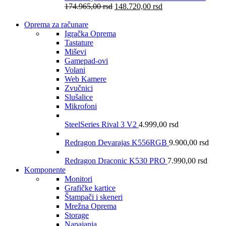
174.965,00
rsd
148.720,00
rsd
Oprema za računare
Igračka Oprema
Tastature
Miševi
Gamepad-ovi
Volani
Web Kamere
Zvučnici
Slušalice
Mikrofoni
SteelSeries Rival 3 V2
4.999,00
rsd
Redragon Devarajas K556RGB
9.900,00
rsd
Redragon Draconic K530 PRO
7.990,00
rsd
Komponente
Monitori
Grafičke kartice
Štampači i skeneri
Mrežna Oprema
Storage
Napajanja