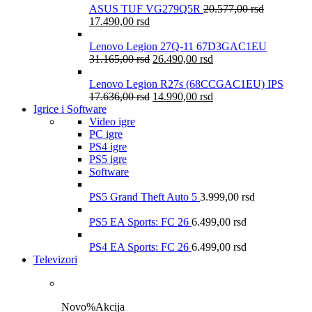
ASUS TUF VG279Q5R
20.577,00
rsd
17.490,00
rsd
Lenovo Legion 27Q-11 67D3GAC1EU
31.165,00
rsd
26.490,00
rsd
Lenovo Legion R27s (68CCGAC1EU) IPS
17.636,00
rsd
14.990,00
rsd
Igrice i Software
Video igre
PC igre
PS4 igre
PS5 igre
Software
PS5 Grand Theft Auto 5
3.999,00
rsd
PS5 EA Sports: FC 26
6.499,00
rsd
PS4 EA Sports: FC 26
6.499,00
rsd
Televizori
Novo
%
Akcija