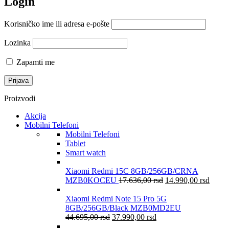
Login
Korisničko ime ili adresa e-pošte
Lozinka
Zapamti me
Proizvodi
Akcija
Mobilni Telefoni
Mobilni Telefoni
Tablet
Smart watch
Xiaomi Redmi 15C 8GB/256GB/CRNA
MZB0KOCEU
17.636,00
rsd
14.990,00
rsd
Xiaomi Redmi Note 15 Pro 5G
8GB/256GB/Black MZB0MD2EU
44.695,00
rsd
37.990,00
rsd