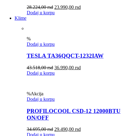
28.224,00
rsd
23.990,00
rsd
Dodaj u korpu
Klime
%
Dodaj u korpu
TESLA TA36QQCT-1232IAW
43.518,00
rsd
36.990,00
rsd
Dodaj u korpu
%
Akcija
Dodaj u korpu
PROFILOCOOL CSD-12 12000BTU
ON/OFF
34.695,00
rsd
29.490,00
rsd
Dodaj u korpu