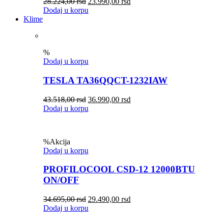
28.224,00
rsd
23.990,00
rsd
Dodaj u korpu
Klime
%
Dodaj u korpu
TESLA TA36QQCT-1232IAW
43.518,00
rsd
36.990,00
rsd
Dodaj u korpu
%
Akcija
Dodaj u korpu
PROFILOCOOL CSD-12 12000BTU
ON/OFF
34.695,00
rsd
29.490,00
rsd
Dodaj u korpu