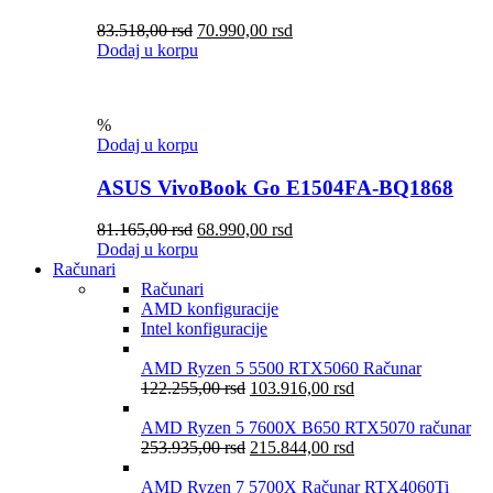
83.518,00
rsd
70.990,00
rsd
Dodaj u korpu
%
Dodaj u korpu
ASUS VivoBook Go E1504FA-BQ1868
81.165,00
rsd
68.990,00
rsd
Dodaj u korpu
Računari
Računari
AMD konfiguracije
Intel konfiguracije
AMD Ryzen 5 5500 RTX5060 Računar
122.255,00
rsd
103.916,00
rsd
AMD Ryzen 5 7600X B650 RTX5070 računar
253.935,00
rsd
215.844,00
rsd
AMD Ryzen 7 5700X Računar RTX4060Ti