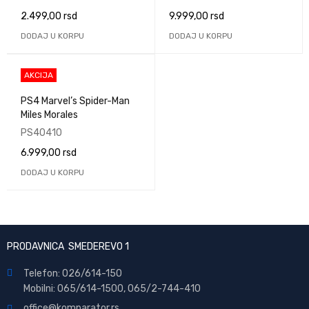
2.499,00
rsd
9.999,00
rsd
DODAJ U KORPU
DODAJ U KORPU
AKCIJA
PS4 Marvel’s Spider-Man
Miles Morales
PS40410
6.999,00
rsd
DODAJ U KORPU
PRODAVNICA SMEDEREVO 1
Telefon: 026/614-150
Mobilni: 065/614-1500, 065/2-744-410
office@
komparator
.rs