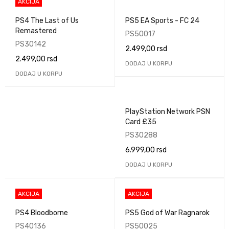
AKCIJA
PS4 The Last of Us
PS5 EA Sports - FC 24
Remastered
PS50017
PS30142
2.499,00
rsd
2.499,00
rsd
DODAJ U KORPU
DODAJ U KORPU
PlayStation Network PSN
Card £35
PS30288
6.999,00
rsd
DODAJ U KORPU
AKCIJA
AKCIJA
PS4 Bloodborne
PS5 God of War Ragnarok
PS40136
PS50025