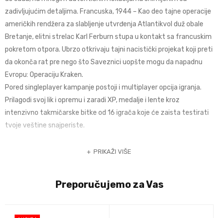
zadivljujućim detaljima. Francuska, 1944 – Kao deo tajne operacije
američkih rendžera za slabljenje utvrđenja Atlantikvol duž obale
Bretanje, elitni strelac Karl Ferburn stupa u kontakt sa francuskim
pokretom otpora. Ubrzo otkrivaju tajni nacistički projekat koji preti
da okonča rat pre nego što Saveznici uopšte mogu da napadnu
Evropu: Operaciju Kraken.
Pored singleplayer kampanje postoji i multiplayer opcija igranja.
Prilagodi svoj lik i opremu i zaradi XP, medalje i lente kroz
intenzivno takmičarske bitke od 16 igrača koje će zaista testirati
tvoje veštine snajperiste.
PRIKAŽI VIŠE
Preporučujemo za Vas