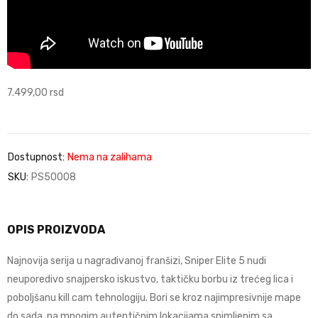
7.499,00
rsd
Dostupnost:
Nema na zalihama
SKU:
PS50008
OPIS PROIZVODA
Najnovija serija u nagrađivanoj franšizi, Sniper Elite 5 nudi
neuporedivo snajpersko iskustvo, taktičku borbu iz trećeg lica i
poboljšanu kill cam tehnologiju. Bori se kroz najimpresivnije mape
do sada, na mnogim autentičnim lokacijama snimljenim sa