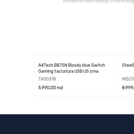
Kompletnu specifikaciju možete pog
NEMA
12-RGB
A4Tech B875N Bloody blue Switch
Steel
Gaming tastatura USB US crna
TAS0318
MIŠ0
5.990,00
rsd
8.999
DODAJ U KORPU
PROČI