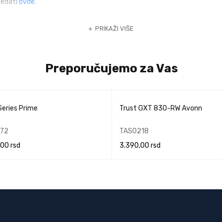
ledati
ovde.
PRIKAŽI VIŠE
Preporučujemo za Vas
 NA STANJU
Series Prime
Trust GXT 830-RW Avonn
372
TAS0218
,00
rsd
3.390,00
rsd
TAJTE JOŠ
DODAJ U KORPU