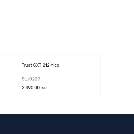
Trust GXT 212 Mico
Redragon Mir
SLU0229
MIŠ0228
2.490,00
rsd
2.690,00
rsd
DODAJ U KORPU
DODAJ U KORPU