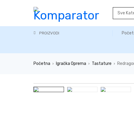
Počet
PROIZVODI
Početna
Igračka Oprema
Tastature
Redrago
›
›
›
NEMA NA STANJU