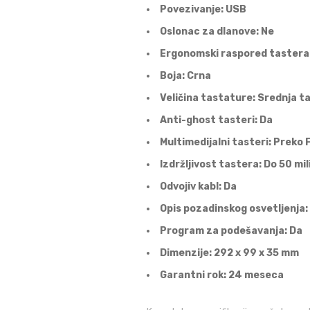
Povezivanje: USB
Oslonac za dlanove: Ne
Ergonomski raspored tastera
Boja: Crna
Veličina tastature: Srednja t
Anti-ghost tasteri: Da
Multimedijalni tasteri: Preko 
Izdržljivost tastera: Do 50 mil
Odvojiv kabl: Da
Opis pozadinskog osvetljenja:
Program za podešavanja: Da
Dimenzije: 292 x 99 x 35 mm
Garantni rok: 24 meseca