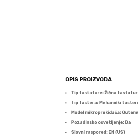
OPIS PROIZVODA
Tip tastature: Žična tastatu
Tip tastera: Mehanički taster
Model mikroprekidača: Outem
Pozadinsko osvetljenje: Da
Slovni raspored: EN (US)