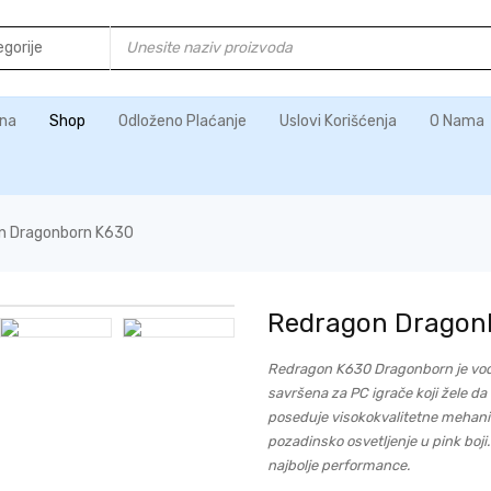
na
Shop
Odloženo Plaćanje
Uslovi Korišćenja
O Nama
n Dragonborn K630
Redragon Dragon
Redragon K630 Dragonborn je vod
savršena za PC igrače koji žele da
poseduje visokokvalitetne mehani
pozadinsko osvetljenje u pink boj
najbolje performance.