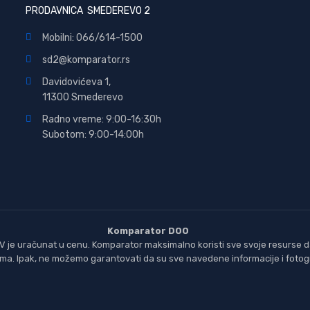
PRODAVNICA SMEDEREVO 2
Mobilni: 066/614-1500
sd2@komparator.rs
Davidovićeva 1,
11300 Smederevo
Radno vreme: 9:00-16:30h
Subotom: 9:00-14:00h
Komparator DOO
 je uračunat u cenu. Komparator maksimalno koristi sve svoje resurse da
nama. Ipak, ne možemo garantovati da su sve navedene informacije i fotogr