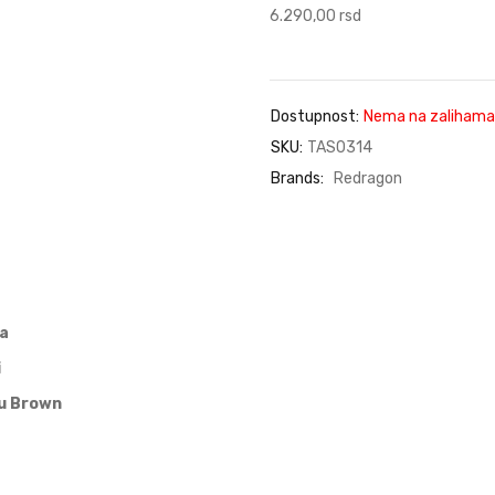
6.290,00
rsd
Dostupnost:
Nema na zalihama
SKU:
TAS0314
Brands:
Redragon
ra
i
u Brown