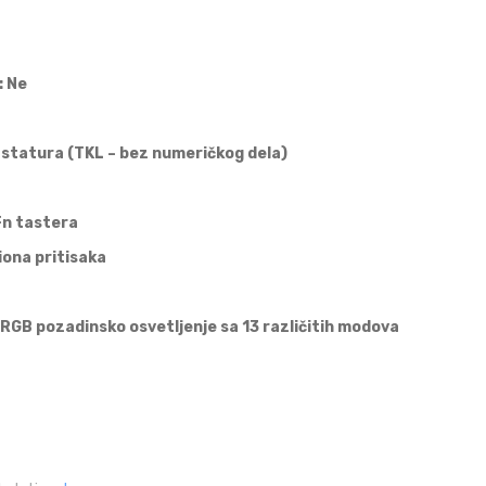
: Ne
astatura (TKL – bez numeričkog dela)
Fn tastera
iona pritisaka
 RGB pozadinsko osvetljenje sa 13 različitih modova