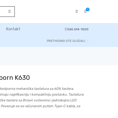
0
Kontakt
065 614-1500
PRETHODNO STE GLEDALI
born K630
ootporna mehanička tastatura sa 60% tastera,
 imaju najefikasniju i kompaktniju postavku. Tastatura
čke tastere sa Brown svičevima i jednobojno LED
i. Povezuje se sa računarom putem Type-C kabla, za