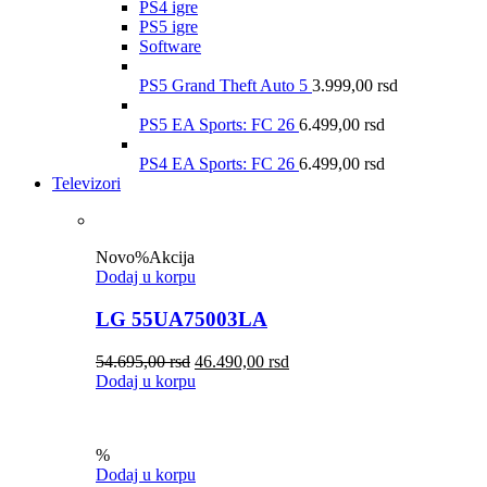
PS4 igre
PS5 igre
Software
PS5 Grand Theft Auto 5
3.999,00
rsd
PS5 EA Sports: FC 26
6.499,00
rsd
PS4 EA Sports: FC 26
6.499,00
rsd
Televizori
Novo
%
Akcija
Dodaj u korpu
LG 55UA75003LA
54.695,00
rsd
46.490,00
rsd
Dodaj u korpu
%
Dodaj u korpu