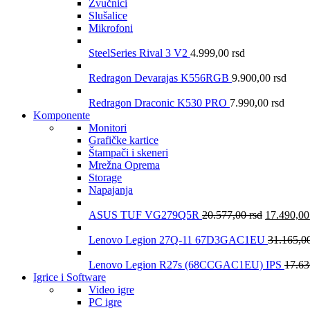
Zvučnici
Slušalice
Mikrofoni
SteelSeries Rival 3 V2
4.999,00
rsd
Redragon Devarajas K556RGB
9.900,00
rsd
Redragon Draconic K530 PRO
7.990,00
rsd
Komponente
Monitori
Grafičke kartice
Štampači i skeneri
Mrežna Oprema
Storage
Napajanja
ASUS TUF VG279Q5R
20.577,00
rsd
17.490,0
Lenovo Legion 27Q-11 67D3GAC1EU
31.165,0
Lenovo Legion R27s (68CCGAC1EU) IPS
17.6
Igrice i Software
Video igre
PC igre