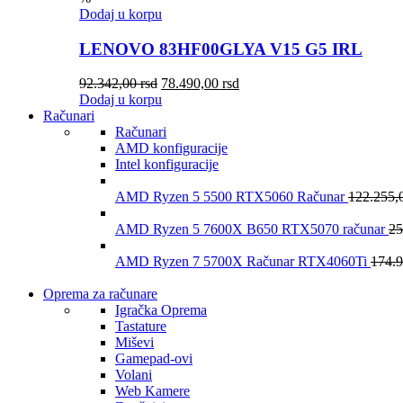
Dodaj u korpu
LENOVO 83HF00GLYA V15 G5 IRL
92.342,00
rsd
78.490,00
rsd
Dodaj u korpu
Računari
Računari
AMD konfiguracije
Intel konfiguracije
AMD Ryzen 5 5500 RTX5060 Računar
122.255,
AMD Ryzen 5 7600X B650 RTX5070 računar
25
AMD Ryzen 7 5700X Računar RTX4060Ti
174.
Oprema za računare
Igračka Oprema
Tastature
Miševi
Gamepad-ovi
Volani
Web Kamere