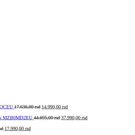
0KOCEU
17.636,00
rsd
14.990,00
rsd
lack MZB0MD2EU
44.695,00
rsd
37.990,00
rsd
sd
17.990,00
rsd