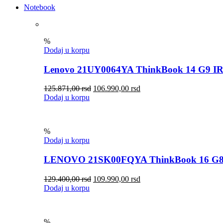
Notebook
%
Dodaj u korpu
Lenovo 21UY0064YA ThinkBook 14 G9 I
125.871,00
rsd
106.990,00
rsd
Dodaj u korpu
%
Dodaj u korpu
LENOVO 21SK00FQYA ThinkBook 16 G8
129.400,00
rsd
109.990,00
rsd
Dodaj u korpu
%