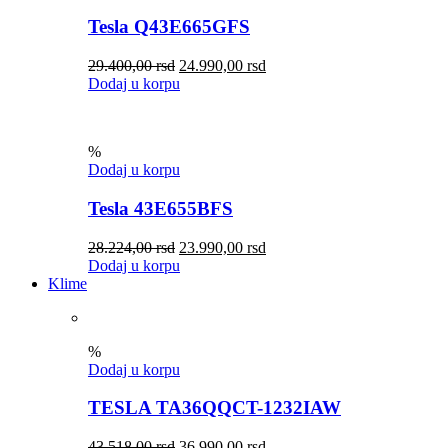
Tesla Q43E665GFS
29.400,00
rsd
24.990,00
rsd
Dodaj u korpu
%
Dodaj u korpu
Tesla 43E655BFS
28.224,00
rsd
23.990,00
rsd
Dodaj u korpu
Klime
%
Dodaj u korpu
TESLA TA36QQCT-1232IAW
43.518,00
rsd
36.990,00
rsd