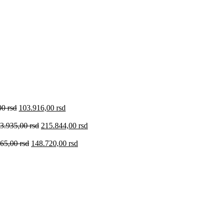
00
rsd
103.916,00
rsd
3.935,00
rsd
215.844,00
rsd
965,00
rsd
148.720,00
rsd