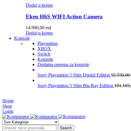
Dodaj u korpu
Eken H6S WIFI Action Camera
14.990,00
rsd
Dodaj u korpu
Konzole
Playstation
XBOX
Switch
Konzole
Dodatna oprema za konzole
Sony Playstation 5 Slim Digital Edition
92.930,00
Sony Playstation 5 Slim Blu-Ray Edition
101.165
Home
Shop
Login