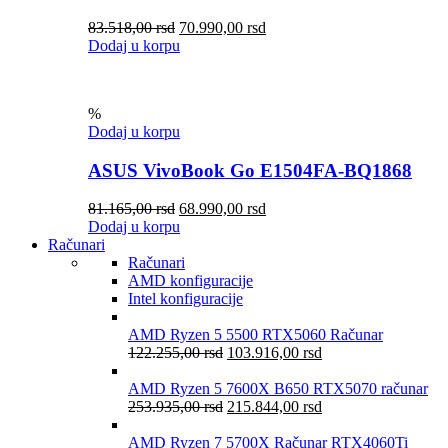
83.518,00
rsd
70.990,00
rsd
Dodaj u korpu
%
Dodaj u korpu
ASUS VivoBook Go E1504FA-BQ1868
81.165,00
rsd
68.990,00
rsd
Dodaj u korpu
Računari
Računari
AMD konfiguracije
Intel konfiguracije
AMD Ryzen 5 5500 RTX5060 Računar
122.255,00
rsd
103.916,00
rsd
AMD Ryzen 5 7600X B650 RTX5070 računar
253.935,00
rsd
215.844,00
rsd
AMD Ryzen 7 5700X Računar RTX4060Ti