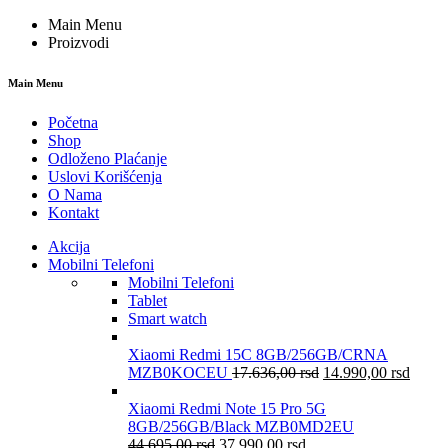
Main Menu
Proizvodi
Main Menu
Početna
Shop
Odloženo Plaćanje
Uslovi Korišćenja
O Nama
Kontakt
Akcija
Mobilni Telefoni
Mobilni Telefoni
Tablet
Smart watch
Xiaomi Redmi 15C 8GB/256GB/CRNA
MZB0KOCEU
17.636,00
rsd
14.990,00
rsd
Xiaomi Redmi Note 15 Pro 5G
8GB/256GB/Black MZB0MD2EU
44.695,00
rsd
37.990,00
rsd