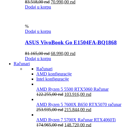
83.518,00
rsd
70.990,00
rsd
Dodaj u korpu
%
Dodaj u korpu
ASUS VivoBook Go E1504FA-BQ1868
81.165,00
rsd
68.990,00
rsd
Dodaj u korpu
Računari
Računari
AMD konfiguracije
Intel konfiguracije
AMD Ryzen 5 5500 RTX5060 Računar
122.255,00
rsd
103.916,00
rsd
AMD Ryzen 5 7600X B650 RTX5070 računar
253.935,00
rsd
215.844,00
rsd
AMD Ryzen 7 5700X Računar RTX4060Ti
174.965,00
rsd
148.720,00
rsd