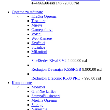
174.965,00
rsd
148.720,00
rsd
Oprema za računare
Igračka Oprema
Tastature
Miševi
Gamepad-ovi
Volani
Web Kamere
Zvučnici
Slušalice
Mikrofoni
SteelSeries Rival 3 V2
4.999,00
rsd
Redragon Devarajas K556RGB
9.900,00
rsd
Redragon Draconic K530 PRO
7.990,00
rsd
Komponente
Monitori
Grafičke kartice
Štampači i skeneri
Mrežna Oprema
Storage
Napajanja