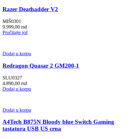
Razer Deathadder V2
MIŠ0301
9.999,00
rsd
Pročitajte još
Dodaj u korpu
Redragon Quasar 2 GM200-1
SLU0327
4.890,00
rsd
Dodaj u korpu
Dodaj u korpu
A4Tech B875N Bloody blue Switch Gaming
tastatura USB US crna