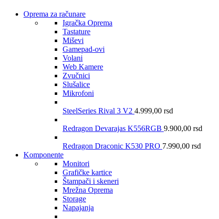
Oprema za računare
Igračka Oprema
Tastature
Miševi
Gamepad-ovi
Volani
Web Kamere
Zvučnici
Slušalice
Mikrofoni
SteelSeries Rival 3 V2
4.999,00
rsd
Redragon Devarajas K556RGB
9.900,00
rsd
Redragon Draconic K530 PRO
7.990,00
rsd
Komponente
Monitori
Grafičke kartice
Štampači i skeneri
Mrežna Oprema
Storage
Napajanja