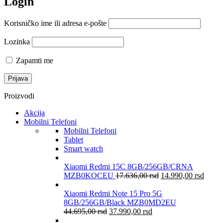
Login
Korisničko ime ili adresa e-pošte
Lozinka
Zapamti me
Proizvodi
Akcija
Mobilni Telefoni
Mobilni Telefoni
Tablet
Smart watch
Xiaomi Redmi 15C 8GB/256GB/CRNA
MZB0KOCEU
17.636,00
rsd
14.990,00
rsd
Xiaomi Redmi Note 15 Pro 5G
8GB/256GB/Black MZB0MD2EU
44.695,00
rsd
37.990,00
rsd