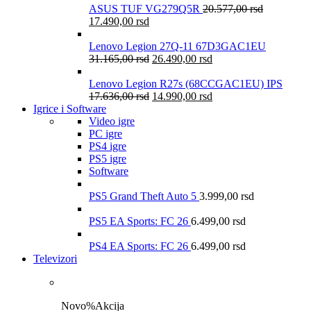
ASUS TUF VG279Q5R
20.577,00
rsd
17.490,00
rsd
Lenovo Legion 27Q-11 67D3GAC1EU
31.165,00
rsd
26.490,00
rsd
Lenovo Legion R27s (68CCGAC1EU) IPS
17.636,00
rsd
14.990,00
rsd
Igrice i Software
Video igre
PC igre
PS4 igre
PS5 igre
Software
PS5 Grand Theft Auto 5
3.999,00
rsd
PS5 EA Sports: FC 26
6.499,00
rsd
PS4 EA Sports: FC 26
6.499,00
rsd
Televizori
Novo
%
Akcija