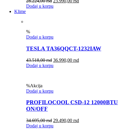
28.224,00
rsd
23.990,00
rsd
Dodaj u korpu
Klime
%
Dodaj u korpu
TESLA TA36QQCT-1232IAW
43.518,00
rsd
36.990,00
rsd
Dodaj u korpu
%
Akcija
Dodaj u korpu
PROFILOCOOL CSD-12 12000BTU
ON/OFF
34.695,00
rsd
29.490,00
rsd
Dodaj u korpu