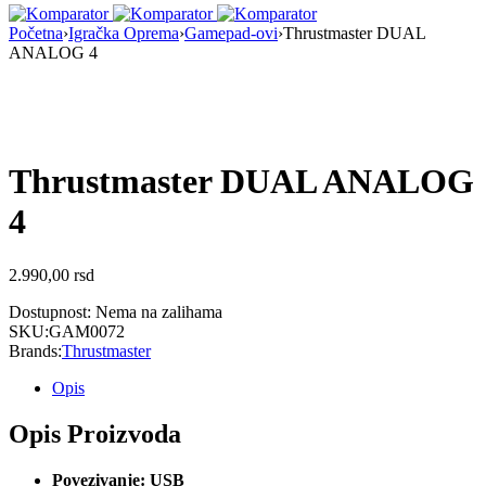
Početna
›
Igračka Oprema
›
Gamepad-ovi
›
Thrustmaster DUAL
ANALOG 4
Nema na Stanju
Thrustmaster DUAL ANALOG
4
2.990,00
rsd
Dostupnost:
Nema na zalihama
SKU:
GAM0072
Brands:
Thrustmaster
Opis
Opis Proizvoda
Povezivanje: USB