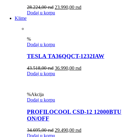
28.224,00
rsd
23.990,00
rsd
Dodaj u korpu
Klime
%
Dodaj u korpu
TESLA TA36QQCT-1232IAW
43.518,00
rsd
36.990,00
rsd
Dodaj u korpu
%
Akcija
Dodaj u korpu
PROFILOCOOL CSD-12 12000BTU
ON/OFF
34.695,00
rsd
29.490,00
rsd
Dodaj u korpu