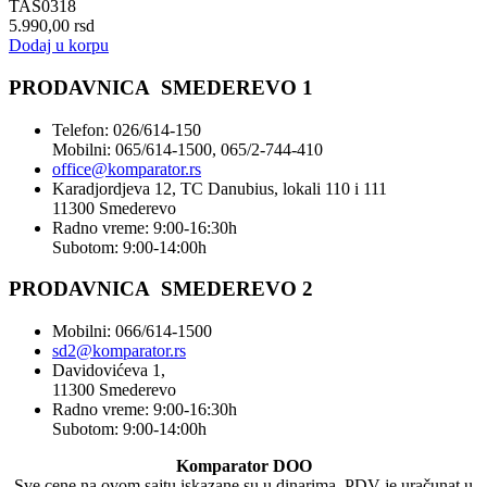
TAS0318
5.990,00
rsd
Dodaj u korpu
PRODAVNICA SMEDEREVO 1
Telefon: 026/614-150
Mobilni: 065/614-1500, 065/2-744-410
office@
komparator
.rs
Karadjordjeva 12, TC Danubius, lokali 110 i 111
11300 Smederevo
Radno vreme: 9:00-16:30h
Subotom: 9:00-14:00h
PRODAVNICA SMEDEREVO 2
Mobilni: 066/614-1500
sd2@komparator.rs
Davidovićeva 1,
11300 Smederevo
Radno vreme: 9:00-16:30h
Subotom: 9:00-14:00h
Komparator DOO
Sve cene na ovom sajtu iskazane su u dinarima. PDV je uračunat u