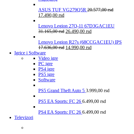
ASUS TUF VG279Q5R
20.577,00
rsd
17.490,00
rsd
Lenovo Legion 27Q-11 67D3GAC1EU
31.165,00
rsd
26.490,00
rsd
Lenovo Legion R27s (68CCGAC1EU) IPS
17.636,00
rsd
14.990,00
rsd
Igrice i Software
Video igre
PC igre
PS4 igre
PS5 igre
Software
PS5 Grand Theft Auto 5
3.999,00
rsd
PS5 EA Sports: FC 26
6.499,00
rsd
PS4 EA Sports: FC 26
6.499,00
rsd
Televizori