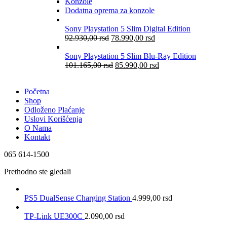
Konzole
Dodatna oprema za konzole
Sony Playstation 5 Slim Digital Edition
92.930,00
rsd
78.990,00
rsd
Sony Playstation 5 Slim Blu-Ray Edition
101.165,00
rsd
85.990,00
rsd
Početna
Shop
Odloženo Plaćanje
Uslovi Korišćenja
O Nama
Kontakt
065 614-1500
Prethodno ste gledali
PS5 DualSense Charging Station
4.999,00
rsd
TP-Link UE300C
2.090,00
rsd