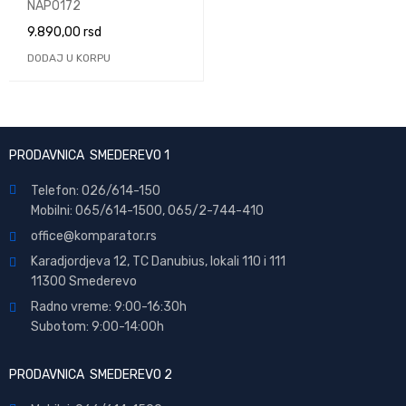
BRONZE V3 750W
NAP0172
9.890,00
rsd
DODAJ U KORPU
PRODAVNICA SMEDEREVO 1
Telefon: 026/614-150
Mobilni: 065/614-1500, 065/2-744-410
office@
komparator
.rs
Karadjordjeva 12, TC Danubius, lokali 110 i 111
11300 Smederevo
Radno vreme: 9:00-16:30h
Subotom: 9:00-14:00h
PRODAVNICA SMEDEREVO 2