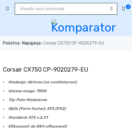
0
Početna
Napajanja
Corsair CX750 CP-9020279-EU
›
›
Corsair CX750 CP-9020279-EU
Hlađenje: Aktivno (sa ventilatorom)
Izlazna snaga: 750W
Tip: Polu-Modularno
Oblik (Form factor): ATX (PS2)
Standard: ATX v.2.31
Efikasnost: do 88% efikasnosti