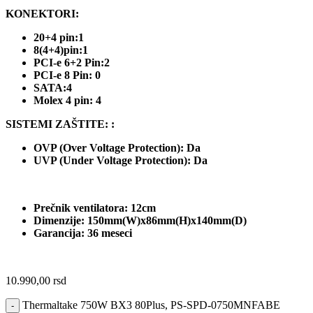
KONEKTORI:
20+4 pin:1
8(4+4)pin:1
PCI-e 6+2 Pin:2
PCI-e 8 Pin: 0
SATA:4
Molex 4 pin: 4
SISTEMI ZAŠTITE: :
OVP (Over Voltage Protection): Da
UVP (Under Voltage Protection): Da
Prečnik ventilatora: 12cm
Dimenzije: 150mm(W)x86mm(H)x140mm(D)
Garancija: 36 meseci
10.990,00
rsd
Thermaltake 750W BX3 80Plus, PS-SPD-0750MNFABE