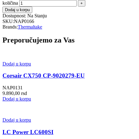
količina
Dodaj u korpu
Dostupnost:
Na Stanju
SKU:
NAP0166
Brands:
Thermaltake
Preporučujemo za Vas
Dodaj u korpu
Corsair CX750 CP-9020279-EU
NAP0131
9.890,00
rsd
Dodaj u korpu
Dodaj u korpu
LC Power LC600SI