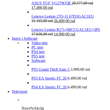
ASUS TUF VG279Q5R
20.577,00
rsd
17.490,00
rsd
Lenovo Legion 27Q-11 67D3GAC1EU
31.165,00
rsd
26.490,00
rsd
Lenovo Legion R27s (68CCGAC1EU) IPS
17.636,00
rsd
14.990,00
rsd
Igrice i Software
Video igre
PC igre
PS4 igre
PS5 igre
Software
PS5 Grand Theft Auto 5
3.999,00
rsd
PS5 EA Sports: FC 26
6.499,00
rsd
PS4 EA Sports: FC 26
6.499,00
rsd
Televizori
Novo
%
Akcija