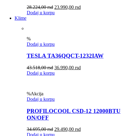
28.224,00
rsd
23.990,00
rsd
Dodaj u korpu
Klime
%
Dodaj u korpu
TESLA TA36QQCT-1232IAW
43.518,00
rsd
36.990,00
rsd
Dodaj u korpu
%
Akcija
Dodaj u korpu
PROFILOCOOL CSD-12 12000BTU
ON/OFF
34.695,00
rsd
29.490,00
rsd
Dodaj u korpu