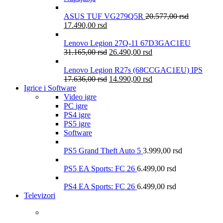
ASUS TUF VG279Q5R
20.577,00
rsd
17.490,00
rsd
Lenovo Legion 27Q-11 67D3GAC1EU
31.165,00
rsd
26.490,00
rsd
Lenovo Legion R27s (68CCGAC1EU) IPS
17.636,00
rsd
14.990,00
rsd
Igrice i Software
Video igre
PC igre
PS4 igre
PS5 igre
Software
PS5 Grand Theft Auto 5
3.999,00
rsd
PS5 EA Sports: FC 26
6.499,00
rsd
PS4 EA Sports: FC 26
6.499,00
rsd
Televizori