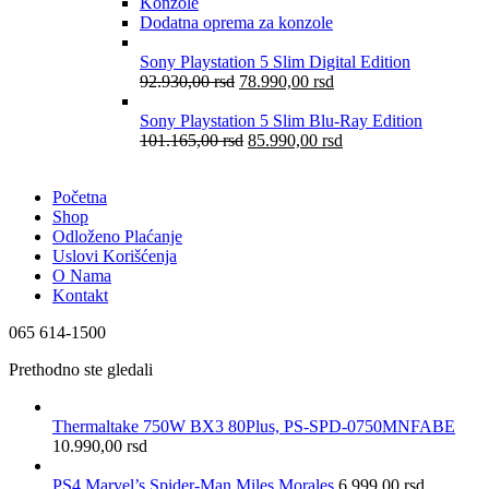
Konzole
Dodatna oprema za konzole
Sony Playstation 5 Slim Digital Edition
92.930,00
rsd
78.990,00
rsd
Sony Playstation 5 Slim Blu-Ray Edition
101.165,00
rsd
85.990,00
rsd
Početna
Shop
Odloženo Plaćanje
Uslovi Korišćenja
O Nama
Kontakt
065 614-1500
Prethodno ste gledali
Thermaltake 750W BX3 80Plus, PS-SPD-0750MNFABE
10.990,00
rsd
PS4 Marvel’s Spider-Man Miles Morales
6.999,00
rsd