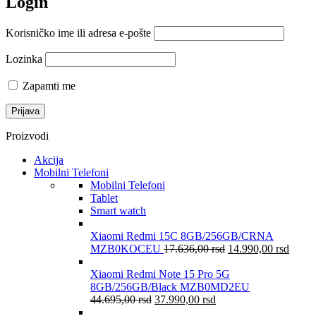
Login
Korisničko ime ili adresa e-pošte
Lozinka
Zapamti me
Proizvodi
Akcija
Mobilni Telefoni
Mobilni Telefoni
Tablet
Smart watch
Xiaomi Redmi 15C 8GB/256GB/CRNA
MZB0KOCEU
17.636,00
rsd
14.990,00
rsd
Xiaomi Redmi Note 15 Pro 5G
8GB/256GB/Black MZB0MD2EU
44.695,00
rsd
37.990,00
rsd