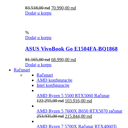
83.518,00
rsd
70.990,00
rsd
Dodaj u korpu
%
Dodaj u korpu
ASUS VivoBook Go E1504FA-BQ1868
81.165,00
rsd
68.990,00
rsd
Dodaj u korpu
Računari
Računari
AMD konfiguracije
Intel konfiguracije
AMD Ryzen 5 5500 RTX5060 Računar
122.255,00
rsd
103.916,00
rsd
AMD Ryzen 5 7600X B650 RTX5070 računar
253.935,00
rsd
215.844,00
rsd
AMD Ryzen 7 5700X Računar RTX4060Ti