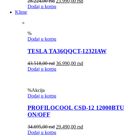
28.224,00
rsd
23.990,00
rsd
Dodaj u korpu
Klime
%
Dodaj u korpu
TESLA TA36QQCT-1232IAW
43.518,00
rsd
36.990,00
rsd
Dodaj u korpu
%
Akcija
Dodaj u korpu
PROFILOCOOL CSD-12 12000BTU
ON/OFF
34.695,00
rsd
29.490,00
rsd
Dodaj u korpu