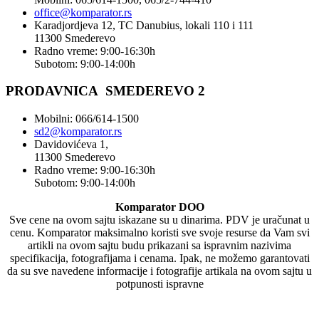
office@
komparator
.rs
Karadjordjeva 12, TC Danubius, lokali 110 i 111
11300 Smederevo
Radno vreme: 9:00-16:30h
Subotom: 9:00-14:00h
PRODAVNICA SMEDEREVO 2
Mobilni: 066/614-1500
sd2@komparator.rs
Davidovićeva 1,
11300 Smederevo
Radno vreme: 9:00-16:30h
Subotom: 9:00-14:00h
Komparator DOO
Sve cene na ovom sajtu iskazane su u dinarima. PDV je uračunat u
cenu. Komparator maksimalno koristi sve svoje resurse da Vam svi
artikli na ovom sajtu budu prikazani sa ispravnim nazivima
specifikacija, fotografijama i cenama. Ipak, ne možemo garantovati
da su sve navedene informacije i fotografije artikala na ovom sajtu u
potpunosti ispravne