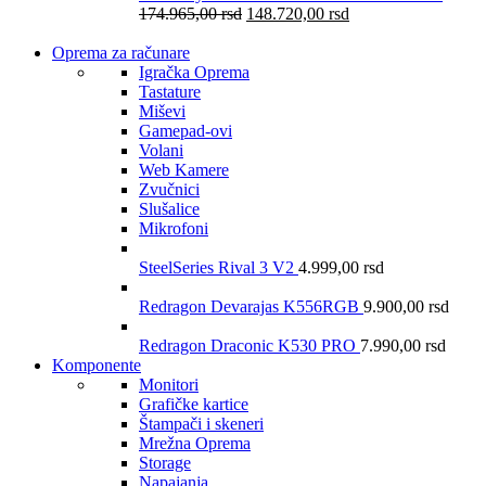
174.965,00
rsd
148.720,00
rsd
Oprema za računare
Igračka Oprema
Tastature
Miševi
Gamepad-ovi
Volani
Web Kamere
Zvučnici
Slušalice
Mikrofoni
SteelSeries Rival 3 V2
4.999,00
rsd
Redragon Devarajas K556RGB
9.900,00
rsd
Redragon Draconic K530 PRO
7.990,00
rsd
Komponente
Monitori
Grafičke kartice
Štampači i skeneri
Mrežna Oprema
Storage
Napajanja