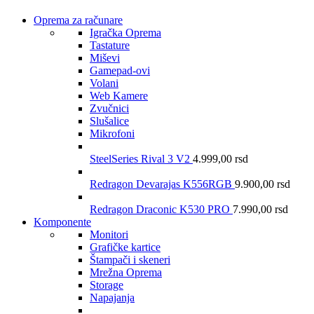
Oprema za računare
Igračka Oprema
Tastature
Miševi
Gamepad-ovi
Volani
Web Kamere
Zvučnici
Slušalice
Mikrofoni
SteelSeries Rival 3 V2
4.999,00
rsd
Redragon Devarajas K556RGB
9.900,00
rsd
Redragon Draconic K530 PRO
7.990,00
rsd
Komponente
Monitori
Grafičke kartice
Štampači i skeneri
Mrežna Oprema
Storage
Napajanja