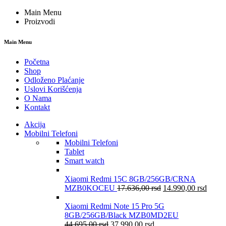
Main Menu
Proizvodi
Main Menu
Početna
Shop
Odloženo Plaćanje
Uslovi Korišćenja
O Nama
Kontakt
Akcija
Mobilni Telefoni
Mobilni Telefoni
Tablet
Smart watch
Xiaomi Redmi 15C 8GB/256GB/CRNA
MZB0KOCEU
17.636,00
rsd
14.990,00
rsd
Xiaomi Redmi Note 15 Pro 5G
8GB/256GB/Black MZB0MD2EU
44.695,00
rsd
37.990,00
rsd