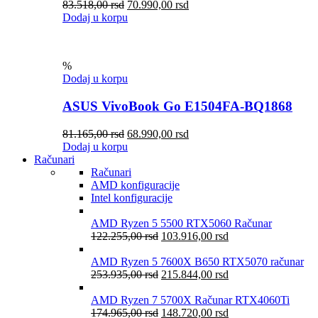
83.518,00
rsd
70.990,00
rsd
Dodaj u korpu
%
Dodaj u korpu
ASUS VivoBook Go E1504FA-BQ1868
81.165,00
rsd
68.990,00
rsd
Dodaj u korpu
Računari
Računari
AMD konfiguracije
Intel konfiguracije
AMD Ryzen 5 5500 RTX5060 Računar
122.255,00
rsd
103.916,00
rsd
AMD Ryzen 5 7600X B650 RTX5070 računar
253.935,00
rsd
215.844,00
rsd
AMD Ryzen 7 5700X Računar RTX4060Ti
174.965,00
rsd
148.720,00
rsd