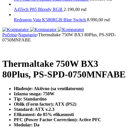
A4Tech P85 Bloody RGB
2.190,00
rsd
Redragon Vata K580RGB Blue Switch
8.990,00
rsd
Početna
›
Napajanja
›
Thermaltake 750W BX3 80Plus, PS-SPD-
0750MNFABE
Thermaltake 750W BX3
80Plus, PS-SPD-0750MNFABE
Hlađenje: Aktivno (sa ventilatorom)
Izlazna snaga: 750W
Tip: Standardno
Oblik (Form factor): ATX (PS2)
Standard: ATX v.2.3
Efikasnost: do 85% efikasnosti
PFC (Power Factor Correction): Active PFC
Modular: Da