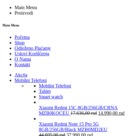
Main Menu
Proizvodi
Main Menu
Početna
Shop
Odloženo Plaćanje
Uslovi Korišćenja
O Nama
Kontakt
Akcija
Mobilni Telefoni
Mobilni Telefoni
Tablet
Smart watch
Xiaomi Redmi 15C 8GB/256GB/CRNA
MZB0KOCEU
17.636,00
rsd
14.990,00
rsd
Xiaomi Redmi Note 15 Pro 5G
8GB/256GB/Black MZB0MD2EU
44.695,00
rsd
37.990,00
rsd