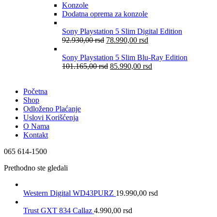
Konzole
Dodatna oprema za konzole
Sony Playstation 5 Slim Digital Edition
92.930,00
rsd
78.990,00
rsd
Sony Playstation 5 Slim Blu-Ray Edition
101.165,00
rsd
85.990,00
rsd
Početna
Shop
Odloženo Plaćanje
Uslovi Korišćenja
O Nama
Kontakt
065 614-1500
Prethodno ste gledali
Western Digital WD43PURZ
19.990,00
rsd
Trust GXT 834 Callaz
4.990,00
rsd