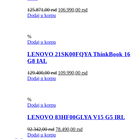
125.871,00
rsd
106.990,00
rsd
Dodaj u korpu
%
Dodaj u korpu
LENOVO 21SK00FQYA ThinkBook 16
G8 IAL
129.400,00
rsd
109.990,00
rsd
Dodaj u korpu
%
Dodaj u korpu
LENOVO 83HF00GLYA V15 G5 IRL
92.342,00
rsd
78.490,00
rsd
Dodaj u korpu