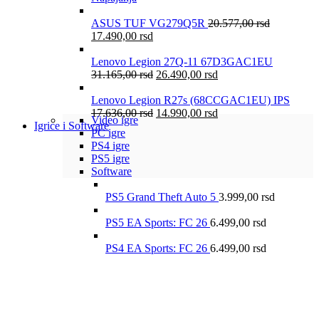
ASUS TUF VG279Q5R
20.577,00
rsd
17.490,00
rsd
Lenovo Legion 27Q-11 67D3GAC1EU
31.165,00
rsd
26.490,00
rsd
Lenovo Legion R27s (68CCGAC1EU) IPS
17.636,00
rsd
14.990,00
rsd
Video igre
Igrice i Software
PC igre
PS4 igre
PS5 igre
Software
PS5 Grand Theft Auto 5
3.999,00
rsd
PS5 EA Sports: FC 26
6.499,00
rsd
PS4 EA Sports: FC 26
6.499,00
rsd