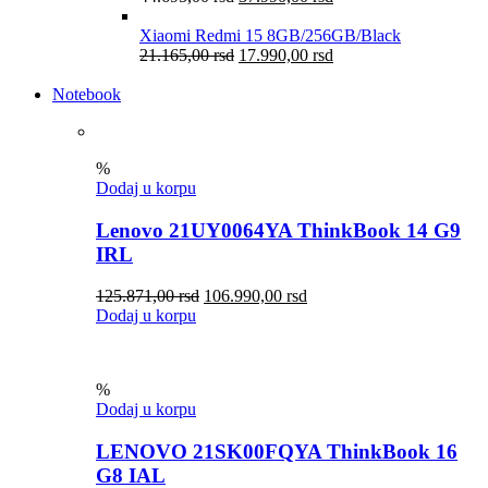
Xiaomi Redmi 15 8GB/256GB/Black
21.165,00
rsd
17.990,00
rsd
Notebook
%
Dodaj u korpu
Lenovo 21UY0064YA ThinkBook 14 G9
IRL
125.871,00
rsd
106.990,00
rsd
Dodaj u korpu
%
Dodaj u korpu
LENOVO 21SK00FQYA ThinkBook 16
G8 IAL