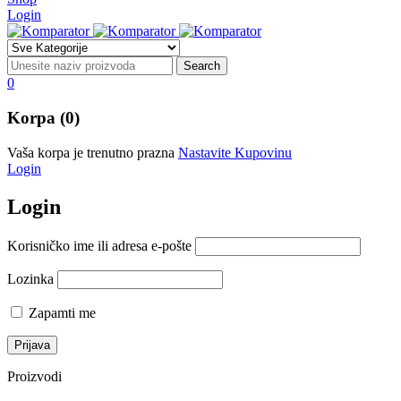
Login
0
Korpa (0)
Vaša korpa je trenutno prazna
Nastavite Kupovinu
Login
Login
Korisničko ime ili adresa e-pošte
Lozinka
Zapamti me
Proizvodi