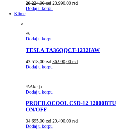
28.224,00
rsd
23.990,00
rsd
Dodaj u korpu
Klime
%
Dodaj u korpu
TESLA TA36QQCT-1232IAW
43.518,00
rsd
36.990,00
rsd
Dodaj u korpu
%
Akcija
Dodaj u korpu
PROFILOCOOL CSD-12 12000BTU
ON/OFF
34.695,00
rsd
29.490,00
rsd
Dodaj u korpu