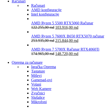
Računari
Računari
AMD konfiguracije
Intel konfiguracije
AMD Ryzen 5 5500 RTX5060 Računar
122.255,00
rsd
103.916,00
rsd
AMD Ryzen 5 7600X B650 RTX5070 računar
253.935,00
rsd
215.844,00
rsd
AMD Ryzen 7 5700X Računar RTX4060Ti
174.965,00
rsd
148.720,00
rsd
Oprema za računare
Igračka Oprema
Tastature
Miševi
Gamepad-ovi
Volani
Web Kamere
Zvučnici
Slušalice
Mikrofoni