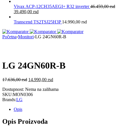
Vivax ACP-12CH35AEGI+ R32 inverter
46.459,00
rsd
39.490,00
rsd
Transcend TS2TSJ25H3P
14.990,00
rsd
Početna
›
Monitori
›
LG 24GN60R-B
Nema na Stanju
LG 24GN60R-B
17.636,00
rsd
14.990,00
rsd
Dostupnost:
Nema na zalihama
SKU:
MON0306
Brands:
LG
Opis
Opis Proizvoda