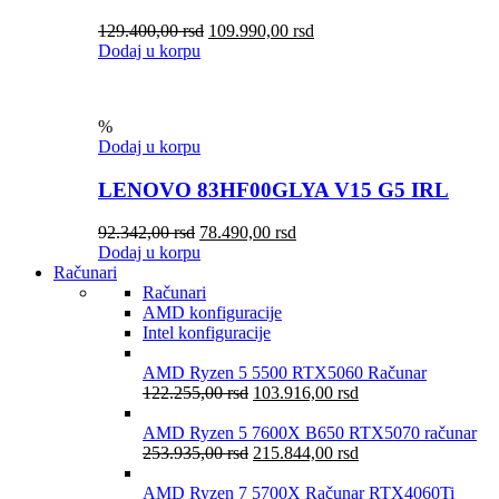
129.400,00
rsd
109.990,00
rsd
Dodaj u korpu
%
Dodaj u korpu
LENOVO 83HF00GLYA V15 G5 IRL
92.342,00
rsd
78.490,00
rsd
Dodaj u korpu
Računari
Računari
AMD konfiguracije
Intel konfiguracije
AMD Ryzen 5 5500 RTX5060 Računar
122.255,00
rsd
103.916,00
rsd
AMD Ryzen 5 7600X B650 RTX5070 računar
253.935,00
rsd
215.844,00
rsd
AMD Ryzen 7 5700X Računar RTX4060Ti