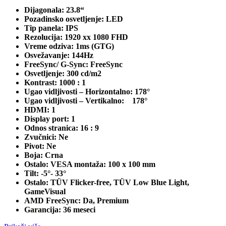
Dijagonala: 23.8“
Pozadinsko osvetljenje: LED
Tip panela: IPS
Rezolucija: 1920 xx 1080 FHD
Vreme odziva: 1ms (GTG)
Osvežavanje: 144Hz
FreeSync/ G-Sync: FreeSync
Osvetljenje: 300 cd/m2
Kontrast: 1000 : 1
Ugao vidljivosti – Horizontalno: 178°
Ugao vidljivosti – Vertikalno: 178°
HDMI: 1
Display port: 1
Odnos stranica: 16 : 9
Zvučnici: Ne
Pivot: Ne
Boja: Crna
Ostalo: VESA montaža: 100 x 100 mm
Tilt: -5°- 33°
Ostalo: TÜV Flicker-free, TÜV Low Blue Light,
GameVisual
AMD FreeSync: Da, Premium
Garancija: 36 meseci