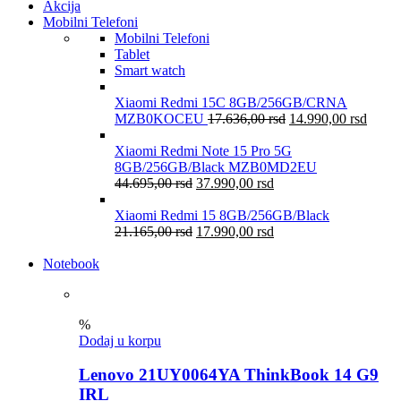
Akcija
Mobilni Telefoni
Mobilni Telefoni
Tablet
Smart watch
Xiaomi Redmi 15C 8GB/256GB/CRNA
MZB0KOCEU
17.636,00
rsd
14.990,00
rsd
Xiaomi Redmi Note 15 Pro 5G
8GB/256GB/Black MZB0MD2EU
44.695,00
rsd
37.990,00
rsd
Xiaomi Redmi 15 8GB/256GB/Black
21.165,00
rsd
17.990,00
rsd
Notebook
%
Dodaj u korpu
Lenovo 21UY0064YA ThinkBook 14 G9
IRL