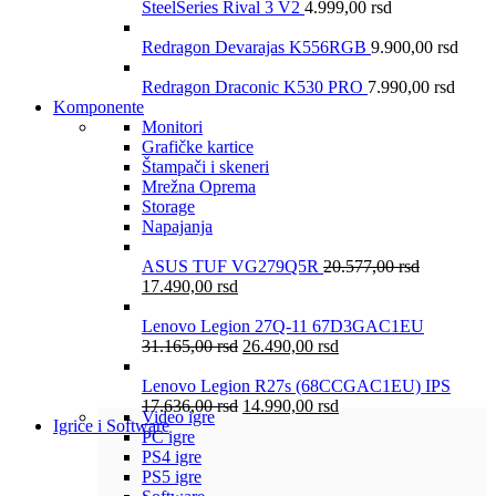
SteelSeries Rival 3 V2
4.999,00
rsd
Redragon Devarajas K556RGB
9.900,00
rsd
Redragon Draconic K530 PRO
7.990,00
rsd
Komponente
Monitori
Grafičke kartice
Štampači i skeneri
Mrežna Oprema
Storage
Napajanja
ASUS TUF VG279Q5R
20.577,00
rsd
17.490,00
rsd
Lenovo Legion 27Q-11 67D3GAC1EU
31.165,00
rsd
26.490,00
rsd
Lenovo Legion R27s (68CCGAC1EU) IPS
17.636,00
rsd
14.990,00
rsd
Video igre
Igrice i Software
PC igre
PS4 igre
PS5 igre