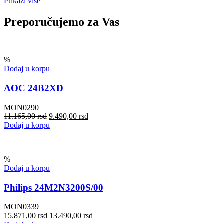
Prikaži više
Preporučujemo za Vas
%
Dodaj u korpu
AOC 24B2XD
MON0290
11.165,00
rsd
9.490,00
rsd
Dodaj u korpu
%
Dodaj u korpu
Philips 24M2N3200S/00
MON0339
15.871,00
rsd
13.490,00
rsd