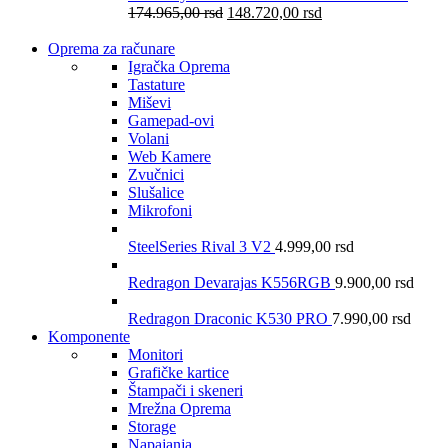
174.965,00
rsd
148.720,00
rsd
Oprema za računare
Igračka Oprema
Tastature
Miševi
Gamepad-ovi
Volani
Web Kamere
Zvučnici
Slušalice
Mikrofoni
SteelSeries Rival 3 V2
4.999,00
rsd
Redragon Devarajas K556RGB
9.900,00
rsd
Redragon Draconic K530 PRO
7.990,00
rsd
Komponente
Monitori
Grafičke kartice
Štampači i skeneri
Mrežna Oprema
Storage
Napajanja