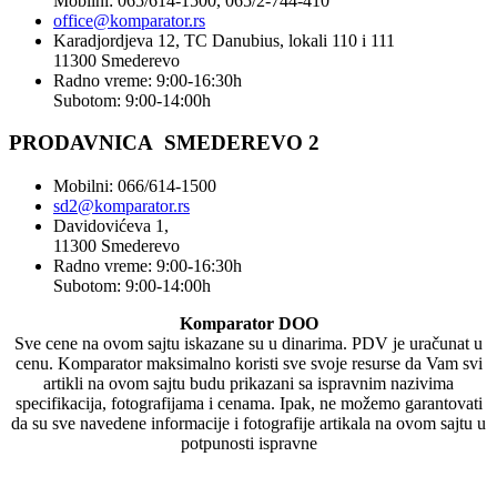
Mobilni: 065/614-1500, 065/2-744-410
office@
komparator
.rs
Karadjordjeva 12, TC Danubius, lokali 110 i 111
11300 Smederevo
Radno vreme: 9:00-16:30h
Subotom: 9:00-14:00h
PRODAVNICA SMEDEREVO 2
Mobilni: 066/614-1500
sd2@komparator.rs
Davidovićeva 1,
11300 Smederevo
Radno vreme: 9:00-16:30h
Subotom: 9:00-14:00h
Komparator DOO
Sve cene na ovom sajtu iskazane su u dinarima. PDV je uračunat u
cenu. Komparator maksimalno koristi sve svoje resurse da Vam svi
artikli na ovom sajtu budu prikazani sa ispravnim nazivima
specifikacija, fotografijama i cenama. Ipak, ne možemo garantovati
da su sve navedene informacije i fotografije artikala na ovom sajtu u
potpunosti ispravne