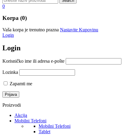
0
Korpa (0)
Vaša korpa je trenutno prazna
Nastavite Kupovinu
Login
Login
Korisničko ime ili adresa e-pošte
Lozinka
Zapamti me
Proizvodi
Akcija
Mobilni Telefoni
Mobilni Telefoni
Tablet