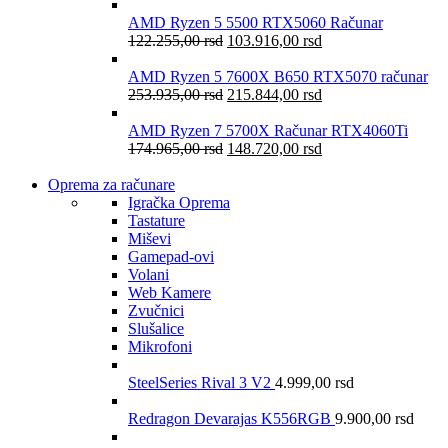
AMD Ryzen 5 5500 RTX5060 Računar
122.255,00
rsd
103.916,00
rsd
AMD Ryzen 5 7600X B650 RTX5070 računar
253.935,00
rsd
215.844,00
rsd
AMD Ryzen 7 5700X Računar RTX4060Ti
174.965,00
rsd
148.720,00
rsd
Oprema za računare
Igračka Oprema
Tastature
Miševi
Gamepad-ovi
Volani
Web Kamere
Zvučnici
Slušalice
Mikrofoni
SteelSeries Rival 3 V2
4.999,00
rsd
Redragon Devarajas K556RGB
9.900,00
rsd