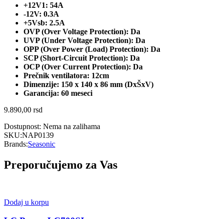
+12V1: 54A
-12V: 0.3A
+5Vsb: 2.5A
OVP (Over Voltage Protection): Da
UVP (Under Voltage Protection): Da
OPP (Over Power (Load) Protection): Da
SCP (Short-Circuit Protection): Da
OCP (Over Current Protection): Da
Prečnik ventilatora: 12cm
Dimenzije: 150 x 140 x 86 mm (DxŠxV)
Garancija: 60 meseci
9.890,00
rsd
Dostupnost:
Nema na zalihama
SKU:
NAP0139
Brands:
Seasonic
Preporučujemo za Vas
Dodaj u korpu