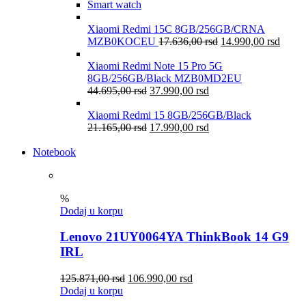
Smart watch
Xiaomi Redmi 15C 8GB/256GB/CRNA
MZB0KOCEU
17.636,00
rsd
14.990,00
rsd
Xiaomi Redmi Note 15 Pro 5G
8GB/256GB/Black MZB0MD2EU
44.695,00
rsd
37.990,00
rsd
Xiaomi Redmi 15 8GB/256GB/Black
21.165,00
rsd
17.990,00
rsd
Notebook
%
Dodaj u korpu
Lenovo 21UY0064YA ThinkBook 14 G9
IRL
125.871,00
rsd
106.990,00
rsd
Dodaj u korpu