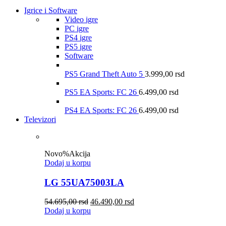
Igrice i Software
Video igre
PC igre
PS4 igre
PS5 igre
Software
PS5 Grand Theft Auto 5
3.999,00
rsd
PS5 EA Sports: FC 26
6.499,00
rsd
PS4 EA Sports: FC 26
6.499,00
rsd
Televizori
Novo
%
Akcija
Dodaj u korpu
LG 55UA75003LA
54.695,00
rsd
46.490,00
rsd
Dodaj u korpu