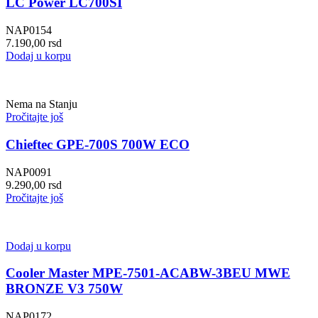
LC Power LC700SI
NAP0154
7.190,00
rsd
Dodaj u korpu
Nema na Stanju
Pročitajte još
Chieftec GPE-700S 700W ECO
NAP0091
9.290,00
rsd
Pročitajte još
Dodaj u korpu
Cooler Master MPE-7501-ACABW-3BEU MWE
BRONZE V3 750W
NAP0172