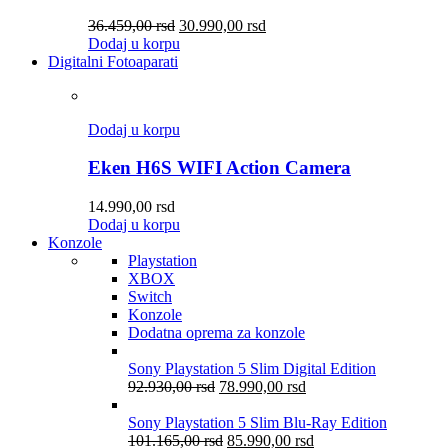
36.459,00
rsd
30.990,00
rsd
Dodaj u korpu
Digitalni Fotoaparati
Dodaj u korpu
Eken H6S WIFI Action Camera
14.990,00
rsd
Dodaj u korpu
Konzole
Playstation
XBOX
Switch
Konzole
Dodatna oprema za konzole
Sony Playstation 5 Slim Digital Edition
92.930,00
rsd
78.990,00
rsd
Sony Playstation 5 Slim Blu-Ray Edition
101.165,00
rsd
85.990,00
rsd