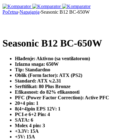
Početna
›
Napajanja
›
Seasonic B12 BC-650W
Nema na Stanju
Seasonic B12 BC-650W
Hlađenje: Aktivno (sa ventilatorom)
Izlazna snaga: 650W
Tip: Standardno
Oblik (Form factor): ATX (PS2)
Standard: ATX v.2.31
Serftifikat: 80 Plus Bronze
Efikasnost: do 82% efikasnosti
PFC (Power Factor Correction): Active PFC
20+4 pin: 1
8(4+4)pin EPS 12V: 1
PCI-e 6+2 Pin: 4
SATA: 6
Molex 4 pin: 3
+3.3V: 15A
+5V: 15A