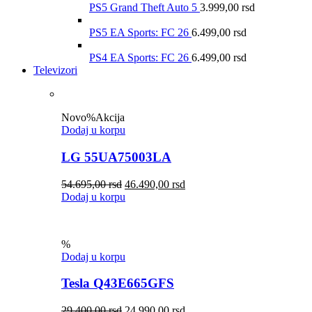
PS5 Grand Theft Auto 5
3.999,00
rsd
PS5 EA Sports: FC 26
6.499,00
rsd
PS4 EA Sports: FC 26
6.499,00
rsd
Televizori
Novo
%
Akcija
Dodaj u korpu
LG 55UA75003LA
54.695,00
rsd
46.490,00
rsd
Dodaj u korpu
%
Dodaj u korpu
Tesla Q43E665GFS
29.400,00
rsd
24.990,00
rsd