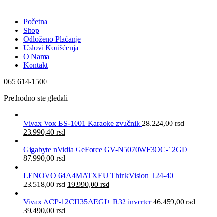
Početna
Shop
Odloženo Plaćanje
Uslovi Korišćenja
O Nama
Kontakt
065 614-1500
Prethodno ste gledali
Vivax Vox BS-1001 Karaoke zvučnik
28.224,00
rsd
23.990,40
rsd
Gigabyte nVidia GeForce GV-N5070WF3OC-12GD
87.990,00
rsd
LENOVO 64A4MATXEU ThinkVision T24-40
23.518,00
rsd
19.990,00
rsd
Vivax ACP-12CH35AEGI+ R32 inverter
46.459,00
rsd
39.490,00
rsd