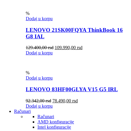
%
Dodaj u korpu
LENOVO 21SK00FQYA ThinkBook 16
G8 IAL
129.400,00
rsd
109.990,00
rsd
Dodaj u korpu
%
Dodaj u korpu
LENOVO 83HF00GLYA V15 G5 IRL
92.342,00
rsd
78.490,00
rsd
Dodaj u korpu
Računari
Računari
AMD konfiguracije
Intel konfiguracije