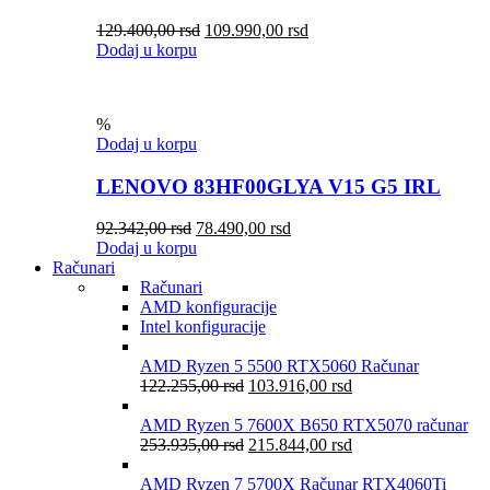
129.400,00
rsd
109.990,00
rsd
Dodaj u korpu
%
Dodaj u korpu
LENOVO 83HF00GLYA V15 G5 IRL
92.342,00
rsd
78.490,00
rsd
Dodaj u korpu
Računari
Računari
AMD konfiguracije
Intel konfiguracije
AMD Ryzen 5 5500 RTX5060 Računar
122.255,00
rsd
103.916,00
rsd
AMD Ryzen 5 7600X B650 RTX5070 računar
253.935,00
rsd
215.844,00
rsd
AMD Ryzen 7 5700X Računar RTX4060Ti