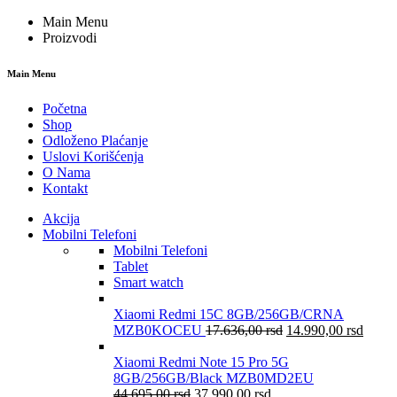
Main Menu
Proizvodi
Main Menu
Početna
Shop
Odloženo Plaćanje
Uslovi Korišćenja
O Nama
Kontakt
Akcija
Mobilni Telefoni
Mobilni Telefoni
Tablet
Smart watch
Xiaomi Redmi 15C 8GB/256GB/CRNA
MZB0KOCEU
17.636,00
rsd
14.990,00
rsd
Xiaomi Redmi Note 15 Pro 5G
8GB/256GB/Black MZB0MD2EU
44.695,00
rsd
37.990,00
rsd