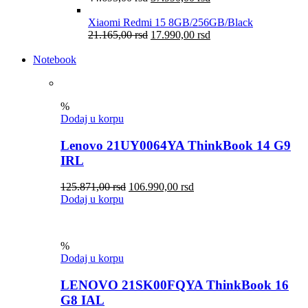
Xiaomi Redmi 15 8GB/256GB/Black
21.165,00
rsd
17.990,00
rsd
Notebook
%
Dodaj u korpu
Lenovo 21UY0064YA ThinkBook 14 G9
IRL
125.871,00
rsd
106.990,00
rsd
Dodaj u korpu
%
Dodaj u korpu
LENOVO 21SK00FQYA ThinkBook 16
G8 IAL