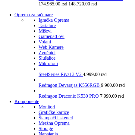
174.965,00
rsd
148.720,00
rsd
Oprema za računare
Igračka Oprema
Tastature
Miševi
Gamepad-ovi
Volani
Web Kamere
Zvučnici
Slušalice
Mikrofoni
SteelSeries Rival 3 V2
4.999,00
rsd
Redragon Devarajas K556RGB
9.900,00
rsd
Redragon Draconic K530 PRO
7.990,00
rsd
Komponente
Monitori
Grafičke kartice
Štampači i skeneri
Mrežna Oprema
Storage
Napajanja