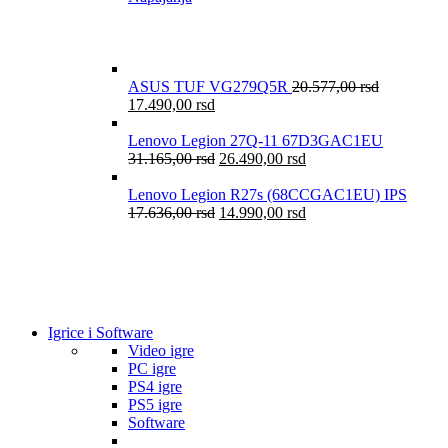
ASUS TUF VG279Q5R
20.577,00
rsd
17.490,00
rsd
Lenovo Legion 27Q-11 67D3GAC1EU
31.165,00
rsd
26.490,00
rsd
Lenovo Legion R27s (68CCGAC1EU) IPS
17.636,00
rsd
14.990,00
rsd
Igrice i Software
Video igre
PC igre
PS4 igre
PS5 igre
Software