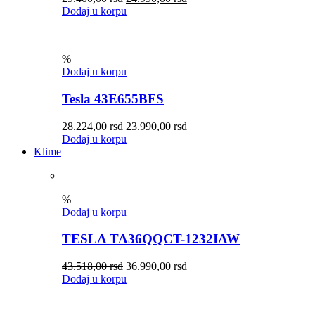
Dodaj u korpu
%
Dodaj u korpu
Tesla 43E655BFS
28.224,00
rsd
23.990,00
rsd
Dodaj u korpu
Klime
%
Dodaj u korpu
TESLA TA36QQCT-1232IAW
43.518,00
rsd
36.990,00
rsd
Dodaj u korpu