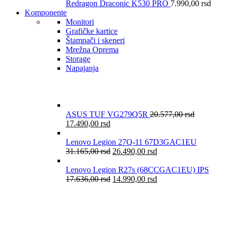
Redragon Draconic K530 PRO
7.990,00
rsd
Komponente
Monitori
Grafičke kartice
Štampači i skeneri
Mrežna Oprema
Storage
Napajanja
ASUS TUF VG279Q5R
20.577,00
rsd
17.490,00
rsd
Lenovo Legion 27Q-11 67D3GAC1EU
31.165,00
rsd
26.490,00
rsd
Lenovo Legion R27s (68CCGAC1EU) IPS
17.636,00
rsd
14.990,00
rsd